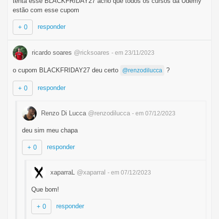
tenta esse BLACKFRIDAY27 acho que todos os cursos da Udemy
estão com esse cupom
responder
+ 0
ricardo soares
@ricksoares
- em 23/11/2023
o cupom BLACKFRIDAY27 deu certo
?
@renzodilucca
responder
+ 0
Renzo Di Lucca
@renzodilucca
- em 07/12/2023
deu sim meu chapa
responder
+ 0
xaparraL
@xaparral
- em 07/12/2023
Que bom!
responder
+ 0