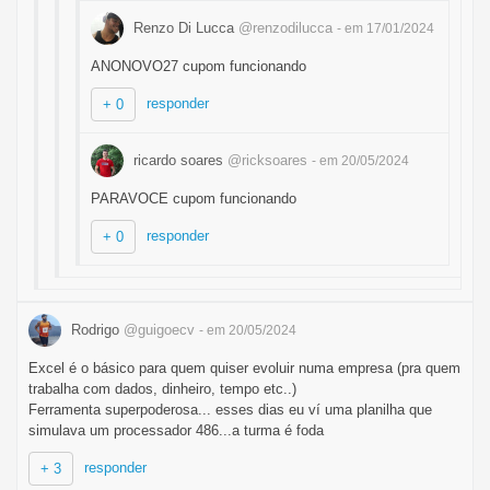
Renzo Di Lucca
@renzodilucca
- em 17/01/2024
ANONOVO27 cupom funcionando
responder
+ 0
ricardo soares
@ricksoares
- em 20/05/2024
PARAVOCE cupom funcionando
responder
+ 0
Rodrigo
@guigoecv
- em 20/05/2024
Excel é o básico para quem quiser evoluir numa empresa (pra quem
trabalha com dados, dinheiro, tempo etc..)
Ferramenta superpoderosa... esses dias eu ví uma planilha que
simulava um processador 486...a turma é foda
responder
+ 3