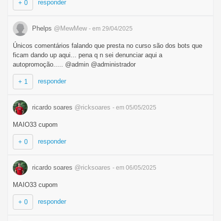
responder
+ 0
Phelps
@MewMew
- em 29/04/2025
Únicos comentários falando que presta no curso são dos bots que
ficam dando up aqui... pena q n sei denunciar aqui a
autopromoção..... @admin @administrador
responder
+ 1
ricardo soares
@ricksoares
- em 05/05/2025
MAIO33 cupom
responder
+ 0
ricardo soares
@ricksoares
- em 06/05/2025
MAIO33 cupom
responder
+ 0