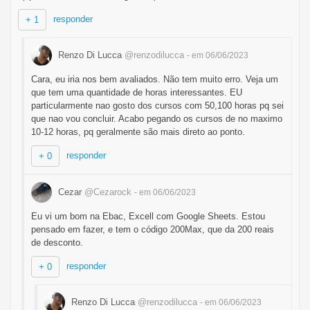
responder
+ 1
Renzo Di Lucca
@renzodilucca
- em 06/06/2023
Cara, eu iria nos bem avaliados. Não tem muito erro. Veja um
que tem uma quantidade de horas interessantes. EU
particularmente nao gosto dos cursos com 50,100 horas pq sei
que nao vou concluir. Acabo pegando os cursos de no maximo
10-12 horas, pq geralmente são mais direto ao ponto.
responder
+ 0
Cezar
@Cezarock
- em 06/06/2023
Eu vi um bom na Ebac, Excell com Google Sheets. Estou
pensado em fazer, e tem o código 200Max, que da 200 reais
de desconto.
responder
+ 0
Renzo Di Lucca
@renzodilucca
- em 06/06/2023