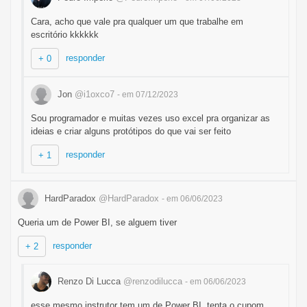
Cara, acho que vale pra qualquer um que trabalhe em
escritório kkkkkk
responder
+ 0
Jon
@i1oxco7
- em 07/12/2023
Sou programador e muitas vezes uso excel pra organizar as
ideias e criar alguns protótipos do que vai ser feito
responder
+ 1
HardParadox
@HardParadox
- em 06/06/2023
Queria um de Power BI, se alguem tiver
responder
+ 2
Renzo Di Lucca
@renzodilucca
- em 06/06/2023
esse mesmo instrutor tem um de Power BI, tenta o cupom