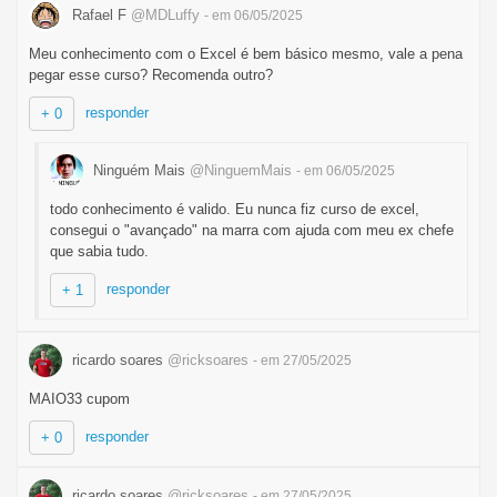
Rafael F
@MDLuffy
- em 06/05/2025
Meu conhecimento com o Excel é bem básico mesmo, vale a pena
pegar esse curso? Recomenda outro?
responder
+ 0
Ninguém Mais
@NinguemMais
- em 06/05/2025
todo conhecimento é valido. Eu nunca fiz curso de excel,
consegui o "avançado" na marra com ajuda com meu ex chefe
que sabia tudo.
responder
+ 1
ricardo soares
@ricksoares
- em 27/05/2025
MAIO33 cupom
responder
+ 0
ricardo soares
@ricksoares
- em 27/05/2025