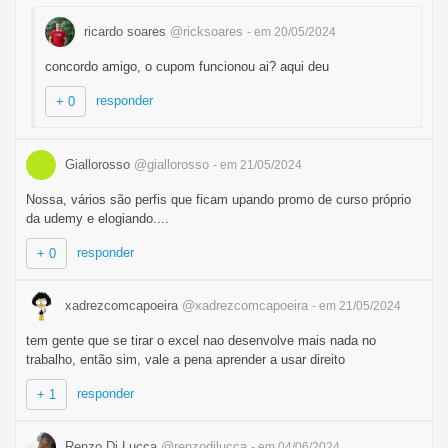
ricardo soares
@ricksoares
- em 20/05/2024
concordo amigo, o cupom funcionou ai? aqui deu
responder
+ 0
Giallorosso
@giallorosso
- em 21/05/2024
Nossa, vários são perfis que ficam upando promo de curso próprio
da udemy e elogiando....
responder
+ 0
xadrezcomcapoeira
@xadrezcomcapoeira
- em 21/05/2024
tem gente que se tirar o excel nao desenvolve mais nada no
trabalho, então sim, vale a pena aprender a usar direito
responder
+ 1
Renzo Di Lucca
@renzodilucca
- em 04/06/2024