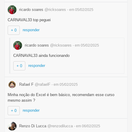
ricardo soares
@ricksoares
- em 05/02/2025
CARNAVAL33 top peguei
responder
+ 0
ricardo soares
@ricksoares
- em 05/02/2025
CARNAVAL33 ainda funcionando
responder
+ 0
Rafael F
@rafaelF
- em 05/02/2025
Minha noção do Excel é bem básico, recomendam esse curso
mesmo assim ?
responder
+ 0
Renzo Di Lucca
@renzodilucca
- em 06/02/2025