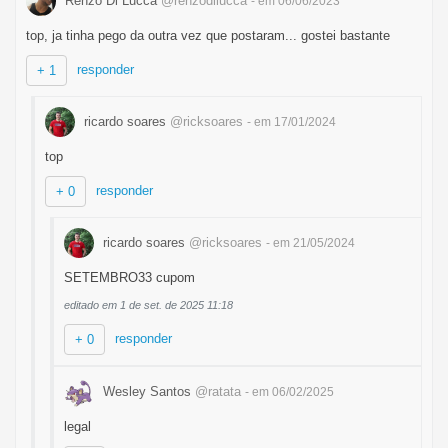
Renzo Di Lucca
@renzodilucca
- em 06/06/2023
top, ja tinha pego da outra vez que postaram... gostei bastante
responder
+ 1
ricardo soares
@ricksoares
- em 17/01/2024
top
responder
+ 0
ricardo soares
@ricksoares
- em 21/05/2024
SETEMBRO33 cupom
editado em 1 de set. de 2025 11:18
responder
+ 0
Wesley Santos
@ratata
- em 06/02/2025
legal