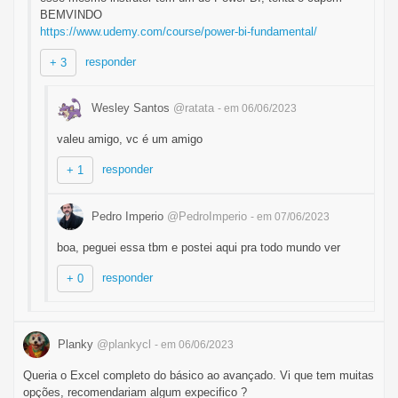
BEMVINDO
https://www.udemy.com/course/power-bi-fundamental/
responder
+ 3
Wesley Santos
@ratata
- em 06/06/2023
valeu amigo, vc é um amigo
responder
+ 1
Pedro Imperio
@PedroImperio
- em 07/06/2023
boa, peguei essa tbm e postei aqui pra todo mundo ver
responder
+ 0
Planky
@plankycl
- em 06/06/2023
Queria o Excel completo do básico ao avançado. Vi que tem muitas
opções, recomendariam algum expecifico ?