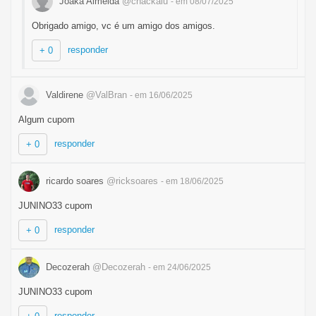
Joaka Almeida
@chackalu
- em 08/07/2025
Obrigado amigo, vc é um amigo dos amigos.
responder
+ 0
Valdirene
@ValBran
- em 16/06/2025
Algum cupom
responder
+ 0
ricardo soares
@ricksoares
- em 18/06/2025
JUNINO33 cupom
responder
+ 0
Decozerah
@Decozerah
- em 24/06/2025
JUNINO33 cupom
responder