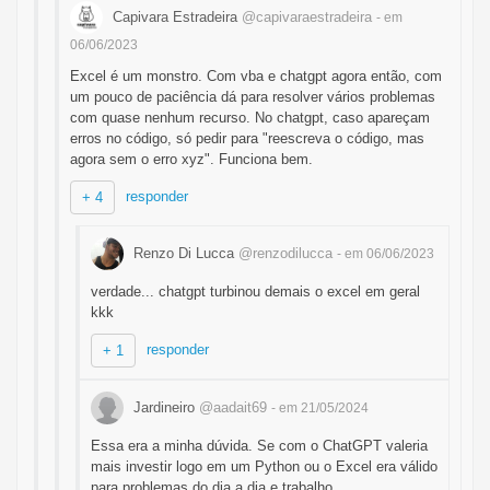
Capivara Estradeira
@capivaraestradeira
- em
06/06/2023
Excel é um monstro. Com vba e chatgpt agora então, com
um pouco de paciência dá para resolver vários problemas
com quase nenhum recurso. No chatgpt, caso apareçam
erros no código, só pedir para "reescreva o código, mas
agora sem o erro xyz". Funciona bem.
responder
+ 4
Renzo Di Lucca
@renzodilucca
- em 06/06/2023
verdade... chatgpt turbinou demais o excel em geral
kkk
responder
+ 1
Jardineiro
@aadait69
- em 21/05/2024
Essa era a minha dúvida. Se com o ChatGPT valeria
mais investir logo em um Python ou o Excel era válido
para problemas do dia a dia e trabalho.