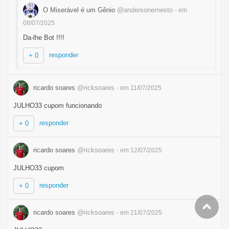
O Miserável é um Gênio
@andersonernesto
- em
08/07/2025
Da-lhe Bot !!!!
responder
+ 0
ricardo soares
@ricksoares
- em 11/07/2025
JULHO33 cupom funcionando
responder
+ 0
ricardo soares
@ricksoares
- em 12/07/2025
JULHO33 cupom
responder
+ 0
ricardo soares
@ricksoares
- em 21/07/2025