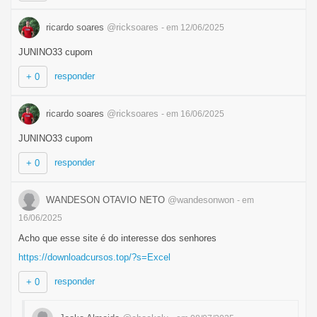
ricardo soares
@ricksoares
- em 12/06/2025
JUNINO33 cupom
responder
+ 0
ricardo soares
@ricksoares
- em 16/06/2025
JUNINO33 cupom
responder
+ 0
WANDESON OTAVIO NETO
@wandesonwon
- em
16/06/2025
Acho que esse site é do interesse dos senhores
https://downloadcursos.top/?s=Excel
responder
+ 0