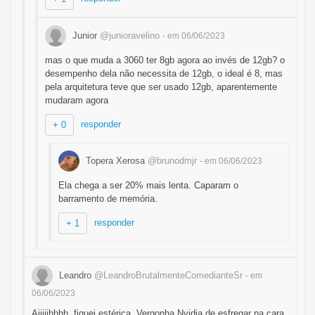
Junior
@junioravelino
- em 06/06/2023
mas o que muda a 3060 ter 8gb agora ao invés de 12gb? o
desempenho dela não necessita de 12gb, o ideal é 8, mas
pela arquitetura teve que ser usado 12gb, aparentemente
mudaram agora
responder
+ 0
Topera Xerosa
@brunodmjr
- em 06/06/2023
Ela chega a ser 20% mais lenta. Caparam o
barramento de memória.
responder
+ 1
Leandro
@LeandroBrutalmenteComedianteSr
- em
06/06/2023
Aiiiiihhhh, fiquei estérica. Vergonha Nvidia de esfregar na cara