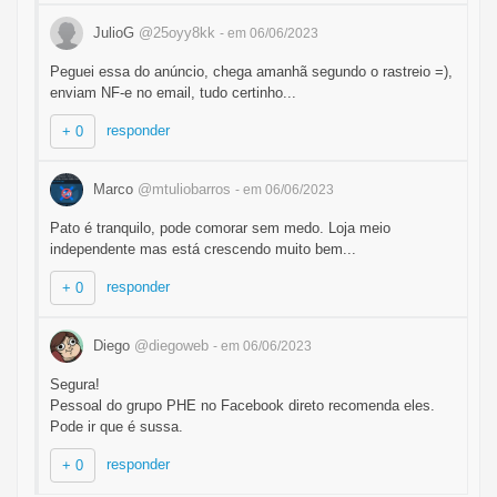
JulioG
@25oyy8kk
- em 06/06/2023
Peguei essa do anúncio, chega amanhã segundo o rastreio =),
enviam NF-e no email, tudo certinho...
responder
+ 0
Marco
@mtuliobarros
- em 06/06/2023
Pato é tranquilo, pode comorar sem medo. Loja meio
independente mas está crescendo muito bem...
responder
+ 0
Diego
@diegoweb
- em 06/06/2023
Segura!
Pessoal do grupo PHE no Facebook direto recomenda eles.
Pode ir que é sussa.
responder
+ 0