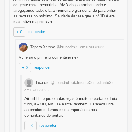
da gente essa memorinha. AMD chega arrebentando e
arregaçando tudo, e lá a memória é grandona, dá para enfiar
as texturas no máximo. Saudade da fase que a NVIDIA era
mais ativa e agressiva.
responder
+ 0
Topera Xerosa
@brunodmjr
- em 07/06/2023
Vc lê só o primeiro comentário né?
responder
+ 0
Leandro
@LeandroBrutalmenteComedianteSr
-
em 07/06/2023
Aiiiiiiiihhh, o profeta das vgas é muito importante. Leio
tudo, a AMD, NVIDIA e Intel também. Estamos ultra
antenados e damos muita importância aos
comentários de portais.
responder
+ 0