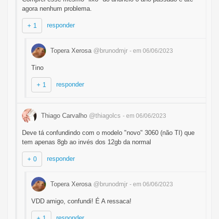
agora nenhum problema.
responder
+ 1
Topera Xerosa
@brunodmjr
- em 06/06/2023
Tino
responder
+ 1
Thiago Carvalho
@thiagolcs
- em 06/06/2023
Deve tá confundindo com o modelo "novo" 3060 (não TI) que
tem apenas 8gb ao invés dos 12gb da normal
responder
+ 0
Topera Xerosa
@brunodmjr
- em 06/06/2023
VDD amigo, confundi! É A ressaca!
responder
+ 1