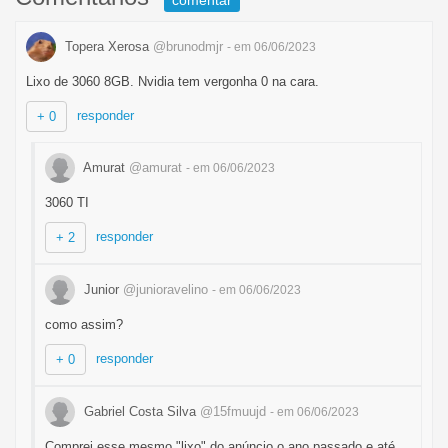
comentar
Topera Xerosa
@brunodmjr
- em 06/06/2023
Lixo de 3060 8GB. Nvidia tem vergonha 0 na cara.
responder
+ 0
Amurat
@amurat
- em 06/06/2023
3060 TI
responder
+ 2
Junior
@junioravelino
- em 06/06/2023
como assim?
responder
+ 0
Gabriel Costa Silva
@15fmuujd
- em 06/06/2023
Comprei esse mesmo "lixo" do anúncio o ano passado e até