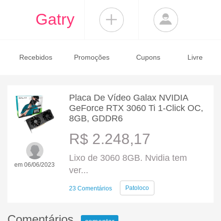
Gatry
Recebidos
Promoções
Cupons
Livre
Placa De Vídeo Galax NVIDIA
GeForce RTX 3060 Ti 1-Click OC,
8GB, GDDR6
R$ 2.248,17
Lixo de 3060 8GB. Nvidia tem
em 06/06/2023
ver...
Patoloco
23 Comentários
Comentários