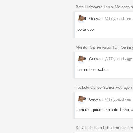
Beta Hidratante Labial Morango 
Geovani
@17iypaud
- em
porta ovo
Monitor Gamer Asus TUF Gaming 
Geovani
@17iypaud
- em
humm bom saber
Teclado Óptico Gamer Redragon
Geovani
@17iypaud
- em
tem um, pouco mais de 1 ano, ai
Kit 2 Refil Para Filtro Lorenzetti 