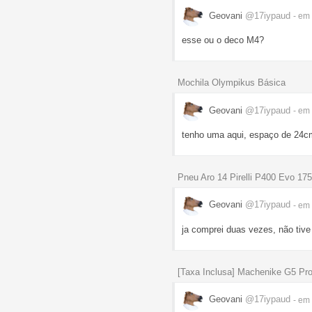
Geovani
@17iypaud
- em
esse ou o deco M4?
Mochila Olympikus Básica
Geovani
@17iypaud
- em
tenho uma aqui, espaço de 24c
Pneu Aro 14 Pirelli P400 Evo 17
Geovani
@17iypaud
- em
ja comprei duas vezes, não tiv
[Taxa Inclusa] Machenike G5 Pro
Geovani
@17iypaud
- em