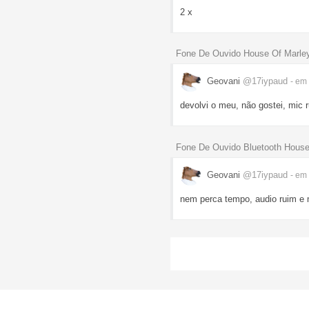
2 x
Fone De Ouvido House Of Marle
Geovani
@17iypaud
- em
devolvi o meu, não gostei, mic
Fone De Ouvido Bluetooth House
Geovani
@17iypaud
- em
nem perca tempo, audio ruim e 