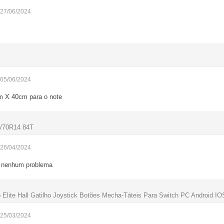
 27/06/2024
 05/06/2024
m X 40cm para o note
5/70R14 84T
 26/04/2024
e nenhum problema
 Elite Hall Gatilho Joystick Botões Mecha-Táteis Para Switch PC Android IO
 25/03/2024