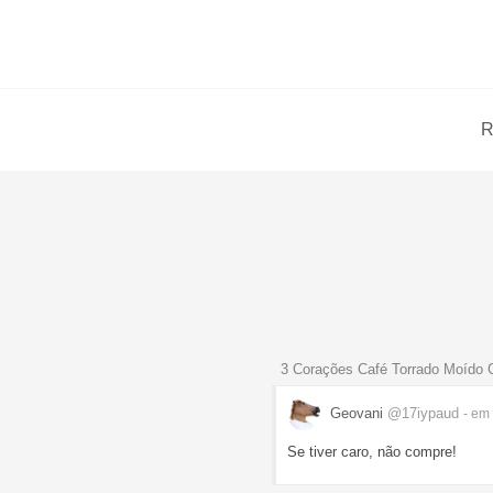
R
3 Corações Café Torrado Moído 
Geovani
@17iypaud
- em
Se tiver caro, não compre!