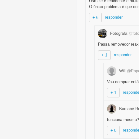
Uso ele e realmente é muit
O único problema é que com
responder
+ 6
Fotografa
@foto
Passa removedor reax n
responder
+ 1
Will
@Papa
Vou comprar entã
responde
+ 1
Barnabé R
funciona mesmo?
responde
+ 0