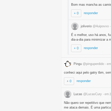
Bom mas mancha as camise
responder
+ 0
joliverio
@4uipovxo
É o melhor, uso há anos, 
dia-a-dia para minimizar a
responder
+ 0
Pingu
@pinguperdido
- em
conheci aqui pelo gatry tbm, se
responder
+ 0
Lucas
@LucasCury
- em 
Não quero ser repetitivo que nem
me ataca demais. É uma particul