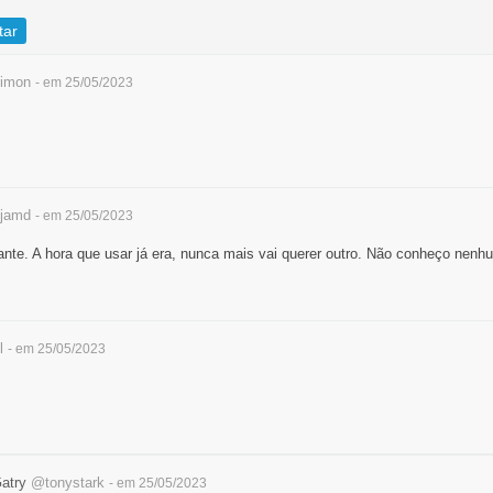
tar
imon
- em 25/05/2023
jamd
- em 25/05/2023
te. A hora que usar já era, nunca mais vai querer outro. Não conheço nenh
l
- em 25/05/2023
Gatry
@tonystark
- em 25/05/2023