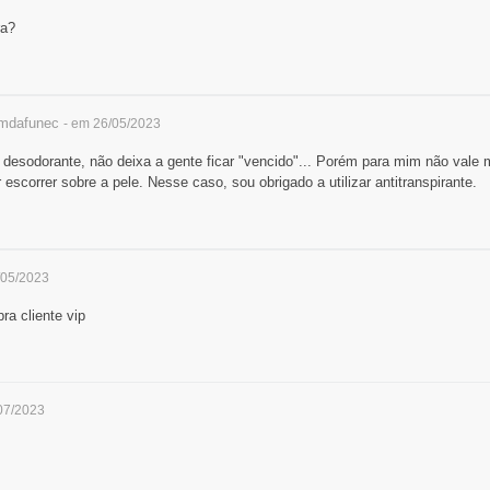
ra?
imdafunec
- em 26/05/2023
 desodorante, não deixa a gente ficar "vencido"... Porém para mim não vale
r escorrer sobre a pele. Nesse caso, sou obrigado a utilizar antitranspirante.
/05/2023
ra cliente vip
07/2023