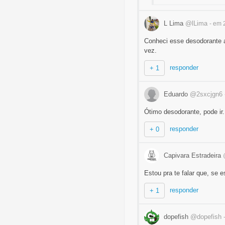
L Lima
@lLima
- em 
Conheci esse desodorante a
vez.
responder
+ 1
Eduardo
@2sxcjgn6
Ótimo desodorante, pode ir.
responder
+ 0
Capivara Estradeira
Estou pra te falar que, se 
responder
+ 1
dopefish
@dopefish