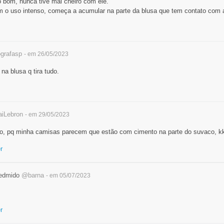
o bom, nunca tive mal cheiro com ele.
 o uso intenso, começa a acumular na parte da blusa que tem contato com a 
grafasp
- em 26/05/2023
a blusa q tira tudo.
iLebron
- em 29/05/2023
o, pq minha camisas parecem que estão com cimento na parte do suvaco, k
r
edmido
@barna
- em 05/07/2023
r