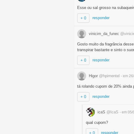
Esse ou sal grosso na subaquei
responder
+ 0
vinicim_da_funec
@vinic
Gosto muito da fragrância desse
transpirar bastante e sinto o suo
responder
+ 0
Higor
@hpimentel
- em 26
tá rolando cupom de 20% ainda p
responder
+ 0
icaS
@IcaS
- em 05/
qual cupom?
responder
+ 0