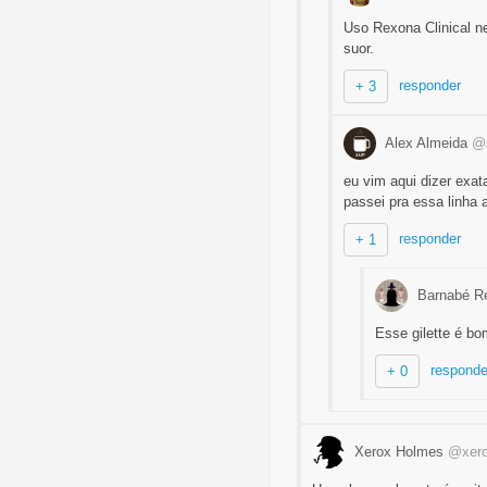
Uso Rexona Clinical n
suor.
responder
+ 3
Alex Almeida
@a
eu vim aqui dizer exat
passei pra essa linha 
responder
+ 1
Barnabé R
Esse gilette é bo
responde
+ 0
Xerox Holmes
@xer