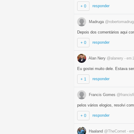
responder
+ 0
Madruga
@robertomadrug
Depois dos comentários aqui c
responder
+ 0
Alan Nery
@alanery
- em 
Eu gostei muito dele. Estava sen
responder
+ 1
Francis Gomes
@francisf
pelos vários elogios, resolvi com
responder
+ 0
Haaland
@TheComet
- e