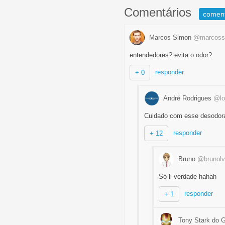
Comentários
comen
Marcos Simon
@marcoss
entendedores? evita o odor?
responder
+ 0
André Rodrigues
@lo
Cuidado com esse desodoran
responder
+ 12
Bruno
@brunolv
Só li verdade hahah
responder
+ 1
Tony Stark do 