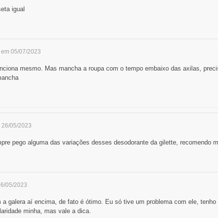
ta igual
- em 05/07/2023
funciona mesmo. Mas mancha a roupa com o tempo embaixo das axilas, precis
 mancha
 26/05/2023
mpre pego alguma das variações desses desodorante da gilette, recomendo mu
26/05/2023
 a galera aí encima, de fato é ótimo. Eu só tive um problema com ele, tenho 
aridade minha, mas vale a dica.