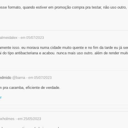
esse formato, quando estiver em promoção compra pra testar, não uso outro
lmeidalex
- em 05/07/2023
amente isso. eu morava numa cidade muito quente e no fim da tarde eu já se
ai do tipo antibacteriana e acabou. nunca mais uso outro. além de render muit
edmido
@barna
- em 05/07/2023
m pra caramba, eficiente de verdade.
r
oxholmes
- em 25/05/2023