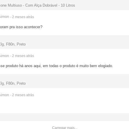
cone Multiuso - Com Alça Dobrável - 10 Litros
simon
- 2 meses
atrás
oram pra isso acontecer?
lg, F80n, Preto
simon
- 2 meses
atrás
e produto há anos aqui, em todas o produto é muito bem elogiado.
lg, F80n, Preto
simon
- 2 meses
atrás
Carregar mais...