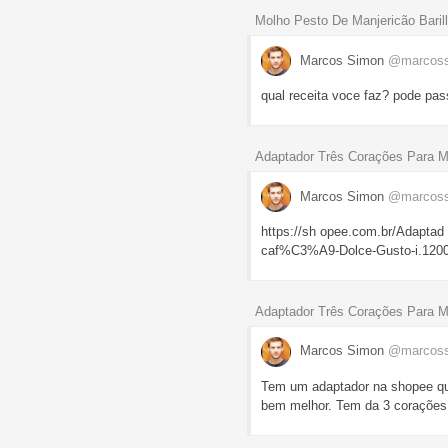
Molho Pesto De Manjericão Baril
Marcos Simon
@marcos
qual receita voce faz? pode pas
Adaptador Três Corações Para M
Marcos Simon
@marcos
https://sh opee.com.br/Ada
caf%C3%A9-Dolce-Gusto-i.120
Adaptador Três Corações Para M
Marcos Simon
@marcos
Tem um adaptador na shopee que
bem melhor. Tem da 3 corações,