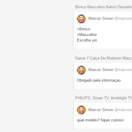
Brinco Masculino Balvin Dourad
Marcos Simon
@marcos
>Brinco
>Masculino
Escolha um
Game 7 Calça De Moletom Mascul
Marcos Simon
@marcos
Obrigado pela informaçao
PHILIPS, Smart TV, Ambilight 
Marcos Simon
@marcos
qual modelo? fiquei curioso