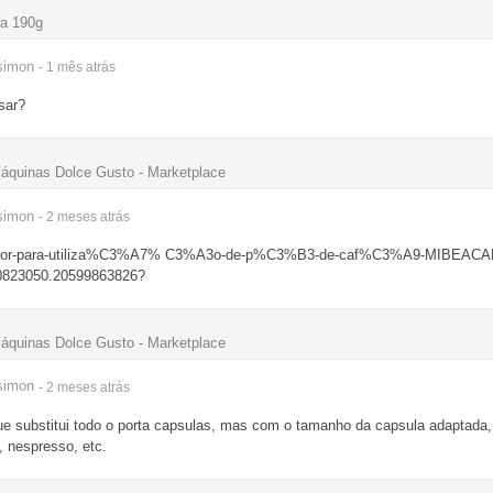
la 190g
simon
- 1 mês
atrás
sar?
áquinas Dolce Gusto - Marketplace
simon
- 2 meses
atrás
ptad or-para-utiliza%C3%A7% C3%A3o-de-p%C3%B3-de-caf%C3%A9-MIBEAC
0823050.20599863826?
áquinas Dolce Gusto - Marketplace
simon
- 2 meses
atrás
 substitui todo o porta capsulas, mas com o tamanho da capsula adaptada,
 nespresso, etc.