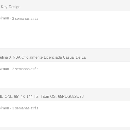
o Key Design
simon
- 2 semanas
atrás
ina X NBA Oficialmente Licenciada Casual De Lã
simon
- 3 semanas
atrás
THE ONE 65" 4K 144 Hz, Titan OS, 65PUG8929/78
simon
- 3 semanas
atrás