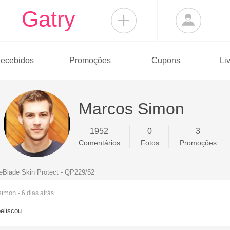
Gatry
ecebidos
Promoções
Cupons
Li
Marcos Simon
1952
0
3
Comentários
Fotos
Promoções
eBlade Skin Protect - QP229/52
simon
- 6 dias
atrás
eliscou