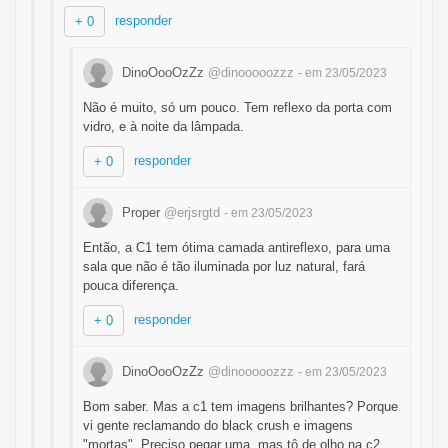
responder
+ 0
DinoOooOzZz
@dinooooozzz
- em 23/05/2023
Não é muito, só um pouco. Tem reflexo da porta com
vidro, e à noite da lâmpada.
responder
+ 0
Proper
@erjsrgtd
- em 23/05/2023
Então, a C1 tem ótima camada antireflexo, para uma
sala que não é tão iluminada por luz natural, fará
pouca diferença.
responder
+ 0
DinoOooOzZz
@dinooooozzz
- em 23/05/2023
Bom saber. Mas a c1 tem imagens brilhantes? Porque
vi gente reclamando do black crush e imagens
"mortas". Preciso pegar uma, mas tô de olho na c2,