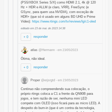
(PS5/XBOX Series S/X) como HDMI 2.1, 4k @ 120
Hz + HDR e ALLM (e claro, VRR), FreeSync (e
GSync, para quem usa NVIDIA), com exceção de
HDR+ (que só é usado em alguns BD UHD e Prime
Video):
https://www.rtings.com/tv/reviews/lg/c1-oled
editado em 23 de mai. de 2023 14:38
responder
+ 0
atlas
@Hermann
- em 23/05/2023
Ótima, não ideal.
responder
+ 0
Proper
@erjsrgtd
- em 23/05/2023
Continuo não compreendendo sua colocação, o
próprio rtings coloca a C1 a frente da QN90B para
jogos, e tem razão de ser, nenhuma mini LED
compete com OLED (isso ficará para as micro LED). A
despeito do burn-in (que é um contra da tecnologia,