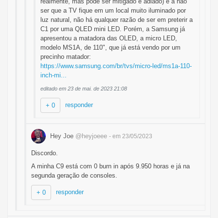
realmente, mas pode ser mitigado e adiado) e a não
ser que a TV fique em um local muito iluminado por
luz natural, não há qualquer razão de ser em preterir a
C1 por uma QLED mini LED. Porém, a Samsung já
apresentou a matadora das OLED, a micro LED,
modelo MS1A, de 110", que já está vendo por um
precinho matador:
https://www.samsung.com/br/tvs/micro-led/ms1a-110-
inch-mi...
editado em 23 de mai. de 2023 21:08
responder
+ 0
Hey Joe
@heyjoeee
- em 23/05/2023
Discordo.
A minha C9 está com 0 burn in após 9.950 horas e já na
segunda geração de consoles.
responder
+ 0