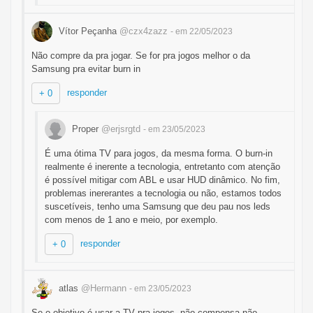
Vítor Peçanha
@czx4zazz
- em 22/05/2023
Não compre da pra jogar. Se for pra jogos melhor o da
Samsung pra evitar burn in
responder
+ 0
Proper
@erjsrgtd
- em 23/05/2023
É uma ótima TV para jogos, da mesma forma. O burn-in
realmente é inerente a tecnologia, entretanto com atenção
é possível mitigar com ABL e usar HUD dinâmico. No fim,
problemas inererantes a tecnologia ou não, estamos todos
suscetíveis, tenho uma Samsung que deu pau nos leds
com menos de 1 ano e meio, por exemplo.
responder
+ 0
atlas
@Hermann
- em 23/05/2023
Se o objetivo é usar a TV pra jogos, não compensa não.