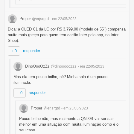
Proper
@erjsrgtd
- em 22/05/2023
Dica: a OLED C1 da LG por R$ 3.799,00 (modelo de 55") compensa
muito mais (preço para quem tem cartão Inter pelo app, no Inter
Shop).
responder
+ 0
DinoOooOzZz
@dinooooozzz
- em 22/05/2023
Mas ela tem pouco brilho, né? Minha sala é um pouco
iluminada.
responder
+ 0
Proper
@erjsrgtd
- em 23/05/2023
Pouco brilho não, mas realmente a QN90B vai ser sair
melhor em uma situação com muita iluminação como é o
seu caso.