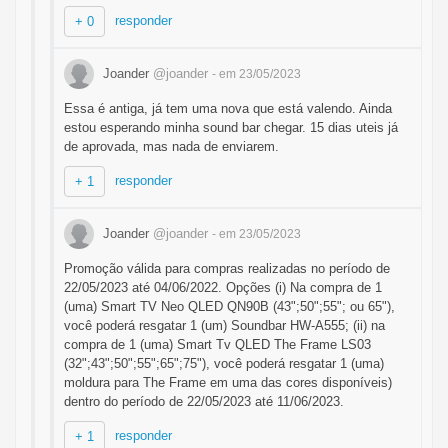
responder
+ 0
Joander
@joander
- em 23/05/2023
Essa é antiga, já tem uma nova que está valendo. Ainda
estou esperando minha sound bar chegar. 15 dias uteis já
de aprovada, mas nada de enviarem.
responder
+ 1
Joander
@joander
- em 23/05/2023
Promoção válida para compras realizadas no período de
22/05/2023 até 04/06/2022. Opções (i) Na compra de 1
(uma) Smart TV Neo QLED QN90B (43";50";55"; ou 65"),
você poderá resgatar 1 (um) Soundbar HW-A555; (ii) na
compra de 1 (uma) Smart Tv QLED The Frame LS03
(32";43";50";55";65";75"), você poderá resgatar 1 (uma)
moldura para The Frame em uma das cores disponíveis)
dentro do período de 22/05/2023 até 11/06/2023.
responder
+ 1