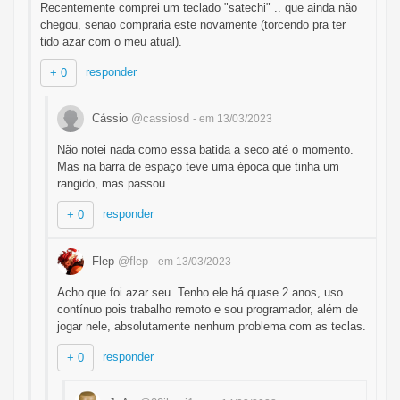
Recentemente comprei um teclado "satechi" .. que ainda não
chegou, senao compraria este novamente (torcendo pra ter
tido azar com o meu atual).
responder
+ 0
Cássio
@cassiosd
- em 13/03/2023
Não notei nada como essa batida a seco até o momento.
Mas na barra de espaço teve uma época que tinha um
rangido, mas passou.
responder
+ 0
Flep
@flep
- em 13/03/2023
Acho que foi azar seu. Tenho ele há quase 2 anos, uso
contínuo pois trabalho remoto e sou programador, além de
jogar nele, absolutamente nenhum problema com as teclas.
responder
+ 0