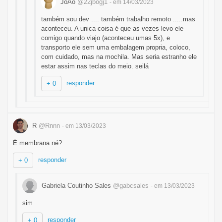
JoAo
@22jbogj1
- em 14/03/2023
também sou dev .... também trabalho remoto .....mas
aconteceu. A unica coisa é que as vezes levo ele
comigo quando viajo (aconteceu umas 5x), e
transporto ele sem uma embalagem propria, coloco,
com cuidado, mas na mochila. Mas seria estranho ele
estar assim nas teclas do meio. seilá
responder
+ 0
R
@Rnnn
- em 13/03/2023
É membrana né?
responder
+ 0
Gabriela Coutinho Sales
@gabcsales
- em 13/03/2023
sim
responder
+ 0