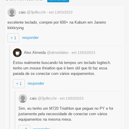
caio
@3p4kcchr
- em 13/03/2023
excelente teclado, comprei por 600+ na Kabum em Janeiro
kkkkrying
responder
+ 1
Alex Almeida
@almeidalex
- em 13/03/2023
Estou realmente buscando há tempos um teclado logitech.
tenho um mouse thriatlon que é bem útil que tb faz essa
parada de se conectar com vários equipamentos.
responder
+ 1
caio
@3p4kcchr
- em 13/03/2023
Sim, eu tenho um M720 Triathlon que peguei no PY e foi
justamente pela necessidade de conectar com vários
equipamentos na mesma mesa.