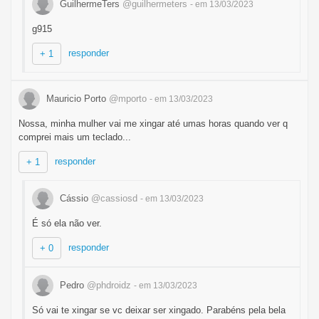
GuilhermeTers
@guilhermeters
- em 13/03/2023
g915
responder
+ 1
Mauricio Porto
@mporto
- em 13/03/2023
Nossa, minha mulher vai me xingar até umas horas quando ver q
comprei mais um teclado...
responder
+ 1
Cássio
@cassiosd
- em 13/03/2023
É só ela não ver.
responder
+ 0
Pedro
@phdroidz
- em 13/03/2023
Só vai te xingar se vc deixar ser xingado. Parabéns pela bela