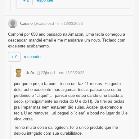
responder
+ 0
Cássio
@cassiosd
- em 13/03/2023
Comprei por 650 ano passado na Amazon. Uma tecla começou a
descascar, mandei email e me mandaram um novo. Teclado com
excelente acabamento.
responder
+ 0
JoAo
@22jbogj1
- em 13/03/2023
pior que o preço ta bom. Tenho um faz 11 meses. Eu gosto
dele, acho excelente mas algumas teclas parece que estão
perdendo o "clique" ... parece que estou dando uma batida a
seco. (principalmente ao redor do U e do H). Ja tirei as teclas
pra limpar mas nem estavam tão sujas. Acabei quebrando a
tecla U ao remover ...ai peguei o "clear" e botei no lugar do U e
vice versa.
Tenho muita coisa da logitech, foi o unico produto que me
deixou intrigado com sua durabilidade.