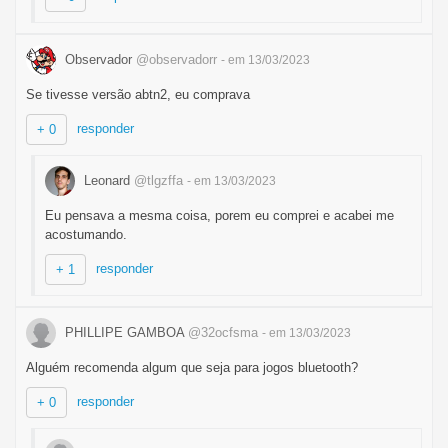
Observador
@observadorr
- em 13/03/2023
Se tivesse versão abtn2, eu comprava
responder
+ 0
Leonard
@tlgzffa
- em 13/03/2023
Eu pensava a mesma coisa, porem eu comprei e acabei me
acostumando.
responder
+ 1
PHILLIPE GAMBOA
@32ocfsma
- em 13/03/2023
Alguém recomenda algum que seja para jogos bluetooth?
responder
+ 0