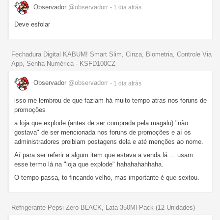
Observador
@observadorr
- 1 dia
atrás
Deve esfolar
Fechadura Digital KABUM! Smart Slim, Cinza, Biometria, Controle Via
App, Senha Numérica - KSFD100CZ
Observador
@observadorr
- 1 dia
atrás
isso me lembrou de que faziam há muito tempo atras nos foruns de
promoções
a loja que explode (antes de ser comprada pela magalu) "não
gostava" de ser mencionada nos foruns de promoções e aí os
administradores proibiam postagens dela e até menções ao nome.
Aí para ser referir a algum item que estava a venda lá ... usam
esse termo lá na "loja que explode" hahahahahhaha.
O tempo passa, to fincando velho, mas importante é que sextou.
Refrigerante Pepsi Zero BLACK, Lata 350Ml Pack (12 Unidades)