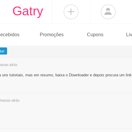
Gatry
ecebidos
Promoções
Cupons
Li
tar
emanas
atrás
uns tutoriais, mas em resumo, baixa o Downloader e depois procura um link 
semanas
atrás