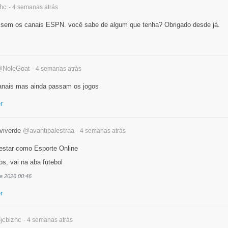
hc
- 4 semanas
atrás
 sem os canais ESPN. você sabe de algum que tenha? Obrigado desde já.
NoleGoat
- 4 semanas
atrás
canais mas ainda passam os jogos
r
lviverde
@avantipalestraa
- 4 semanas
atrás
estar como Esporte Online
os, vai na aba futebol
de 2026 00:46
r
jcblzhc
- 4 semanas
atrás