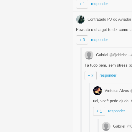
responder
+ 1
Contratado PJ do Aviado
Pow até o chatgpt te diz como fa
responder
+ 0
Gabriel
@6jcblzhc
-
Tá tudo bem, sem stress b
responder
+ 2
Vinícius Alves
uai, você pede ajuda,
responder
+ 1
Gabriel
@6