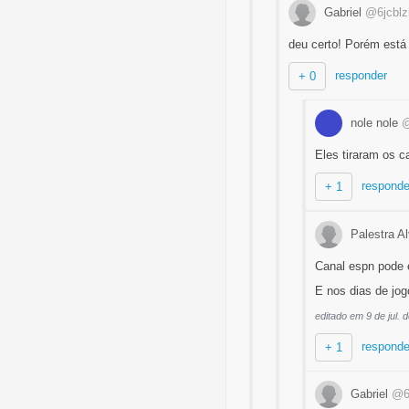
Gabriel
@6jcblz
deu certo! Porém está
responder
+ 0
nole nole
@
Eles tiraram os 
responde
+ 1
Palestra A
Canal espn pode 
E nos dias de jog
editado em 9 de jul. 
responde
+ 1
Gabriel
@6