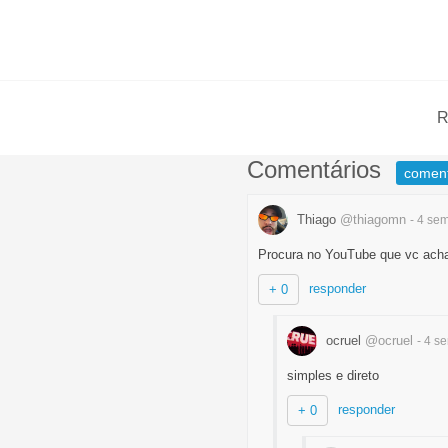
R
Comentários
comen
Thiago
@thiagomn
- 4 s
Procura no YouTube que vc acha 
responder
+ 0
ocruel
@ocruel
- 4 
simples e direto
responder
+ 0