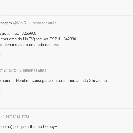
r
anagem
@ViniR
- 3 semanas
atrás
 streamfire... 3255605.
esquema do UniTV) tem os ESPN - 8423301
ás para instalar e deu tudo certinho
r
@2rljgvrz
- 3 semanas
atrás
o nome... Norofire, consegui voltar com meu amado Streamfire
r
- 4 semanas
atrás
s(nome) pesquisa tbm no Disney+