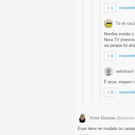
responde
+ 1
Tá de sac
Norofire instala o
Nexa TV (mesmo 
sei porque fui atr
responde
+ 0
radiobrasil
É esse, esqueci 
responde
+ 0
Victor Dunstan
@dunstan
Espn deve ter mudado os canai