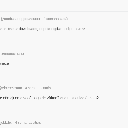
r
@contratadopjdoaviador
- 4 semanas
atrás
zer, baixar downloader, depois digitar codigo e usar.
 4 semanas
atrás
oneca
@vinirockman
- 4 semanas
atrás
 te dão ajuda e você paga de vítima? que maluquice é essa?
jcblzhc
- 4 semanas
atrás