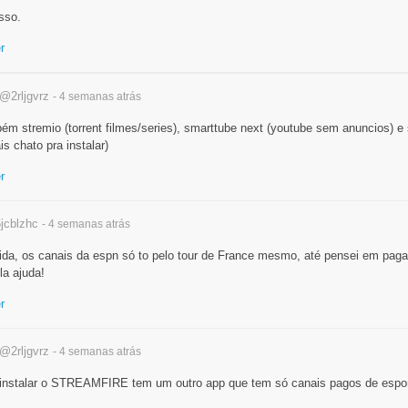
isso.
r
@2rljgvrz
- 4 semanas
atrás
bém stremio (torrent filmes/series), smarttube next (youtube sem anuncios) e
s chato pra instalar)
r
jcblzhc
- 4 semanas
atrás
vida, os canais da espn só to pelo tour de France mesmo, até pensei em paga
la ajuda!
r
@2rljgvrz
- 4 semanas
atrás
 instalar o STREAMFIRE tem um outro app que tem só canais pagos de esport