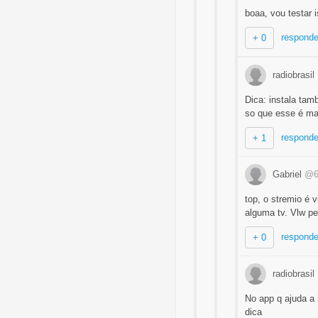
boaa, vou testar 
responde
+ 0
radiobrasil
Dica: instala tam
so que esse é mai
responde
+ 1
Gabriel
@6
top, o stremio é 
alguma tv. Vlw pe
responde
+ 0
radiobrasil
No app q ajuda a
dica