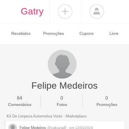
Gatry
Recebidos
Promoções
Cupons
Livre
Felipe Medeiros
64
0
0
Comentários
Fotos
Promoções
Kit De Limpeza Automotiva Vonix - Marketplace
Felipe Medeiros
@yakuzadf
- em 12/04/2024