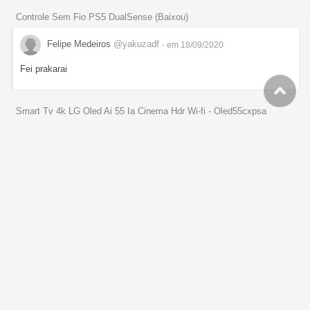
Controle Sem Fio PS5 DualSense (Baixou)
Felipe Medeiros
@yakuzadf
- em 18/09/2020
Fei prakarai
Smart Tv 4k LG Oled Ai 55 Ia Cinema Hdr Wi-fi - Oled55cxpsa
Felipe Medeiros
@yakuzadf
- em 14/09/2020
Estou qrendo ir para a LG, pq a Samsung é uma fdp, péssimo pós
vendas.
Carregador Samsung EP-TA20BBBCGBR Fast Charge Tipo C C/ Cabo
Preto
Felipe Medeiros
@yakuzadf
- em 05/09/2020
Eu comprei e estou usando no meu S10+, tenho quase certeza q é
original, carrega super rápido, eu comparei ele com o q veio no
celular, não tem diferença alguma. Eu comprei 2 e estão