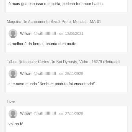
é mais gostoso isso q importa, poderia ter sabor bacon
Maquina De Acabamento Bivolt Preto, Mondial - MA-01
William
@willlllllllllllllll
- em 13/06/2021
a melhor é da kemei, bateria dura muito
Tábua Retangular Cortes Do Boi Dynasty, Vidro - 16279 (Retirada)
William
@willlllllllllllllll
- em 28/11/2020
site novo mundo "Nenhum produto foi encontrado!"
Livre
William
@willlllllllllllllll
- em 27/11/2020
vai na fé