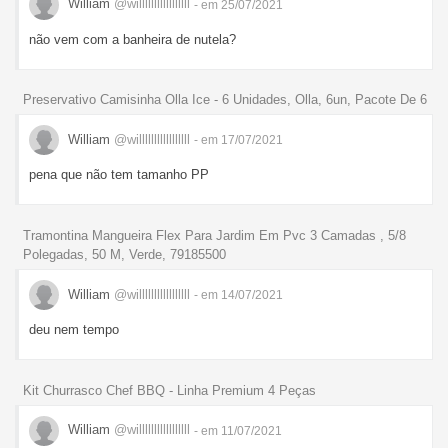
William
@willlllllllllllllll
- em 25/07/2021
não vem com a banheira de nutela?
Preservativo Camisinha Olla Ice - 6 Unidades, Olla, 6un, Pacote De 6
William
@willlllllllllllllll
- em 17/07/2021
pena que não tem tamanho PP
Tramontina Mangueira Flex Para Jardim Em Pvc 3 Camadas , 5/8
Polegadas, 50 M, Verde, 79185500
William
@willlllllllllllllll
- em 14/07/2021
deu nem tempo
Kit Churrasco Chef BBQ - Linha Premium 4 Peças
William
@willlllllllllllllll
- em 11/07/2021