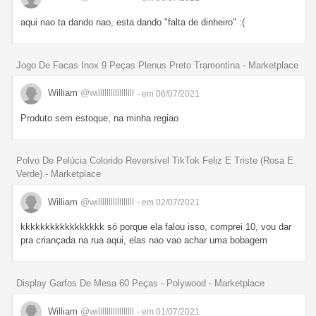
aqui nao ta dando nao, esta dando "falta de dinheiro" :(
Jogo De Facas Inox 9 Peças Plenus Preto Tramontina - Marketplace
William
@willlllllllllllllll
- em 06/07/2021
Produto sem estoque, na minha regiao
Polvo De Pelúcia Colorido Reversível TikTok Feliz E Triste (Rosa E
Verde) - Marketplace
William
@willlllllllllllllll
- em 02/07/2021
kkkkkkkkkkkkkkkkk só porque ela falou isso, comprei 10, vou dar
pra criançada na rua aqui, elas nao vao achar uma bobagem
Display Garfos De Mesa 60 Peças - Polywood - Marketplace
William
@willlllllllllllllll
- em 01/07/2021