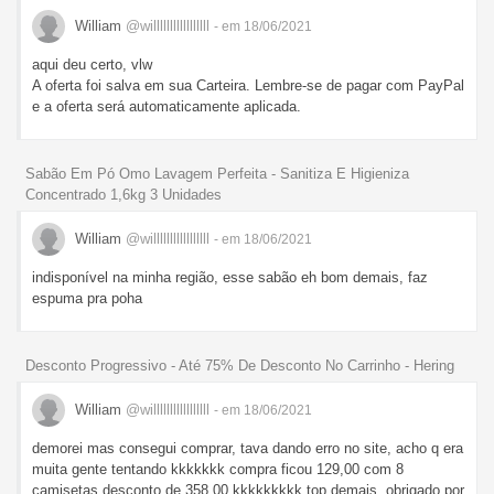
William
@willlllllllllllllll
- em 18/06/2021
aqui deu certo, vlw
A oferta foi salva em sua Carteira. Lembre-se de pagar com PayPal
e a oferta será automaticamente aplicada.
Sabão Em Pó Omo Lavagem Perfeita - Sanitiza E Higieniza
Concentrado 1,6kg 3 Unidades
William
@willlllllllllllllll
- em 18/06/2021
indisponível na minha região, esse sabão eh bom demais, faz
espuma pra poha
Desconto Progressivo - Até 75% De Desconto No Carrinho - Hering
William
@willlllllllllllllll
- em 18/06/2021
demorei mas consegui comprar, tava dando erro no site, acho q era
muita gente tentando kkkkkkk compra ficou 129,00 com 8
camisetas desconto de 358,00 kkkkkkkkk top demais, obrigado por