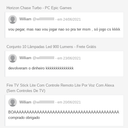
Horizon Chase Turbo - PC Epic Games
William
@willlllllllllllllll
- em 24/06/2021
vou pegar, mas nao vou jogar nao so pra ter msm , só jogo cs kkkk
Conjunto 10 Lâmpadas Led 900 Lumens - Frete Grátis
William
@willlllllllllllllll
- em 23/06/2021
devolveram o dinheiro kkkkkkkkkkkkkk
Fire TV Stick Lite Com Controle Remoto Lite Por Voz Com Alexa
(Sem Controles De TV)
William
@willlllllllllllllll
- em 20/06/2021
BOAAAAAAAAAAAAAAAAAAAAAAAAAAAAAAAAAAAAAAAAA
comprado obrigado