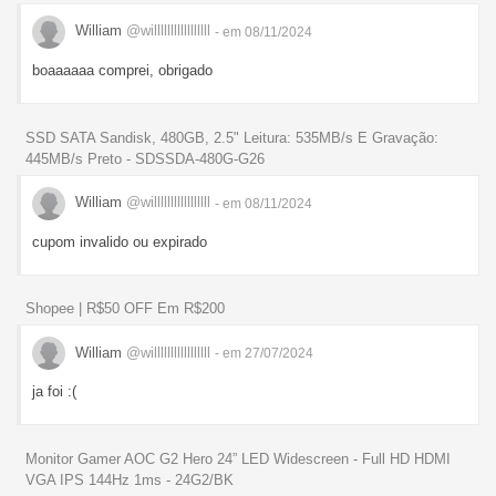
William
@willlllllllllllllll
- em 08/11/2024
boaaaaaa comprei, obrigado
SSD SATA Sandisk, 480GB, 2.5" Leitura: 535MB/s E Gravação:
445MB/s Preto - SDSSDA-480G-G26
William
@willlllllllllllllll
- em 08/11/2024
cupom invalido ou expirado
Shopee | R$50 OFF Em R$200
William
@willlllllllllllllll
- em 27/07/2024
ja foi :(
Monitor Gamer AOC G2 Hero 24” LED Widescreen - Full HD HDMI
VGA IPS 144Hz 1ms - 24G2/BK