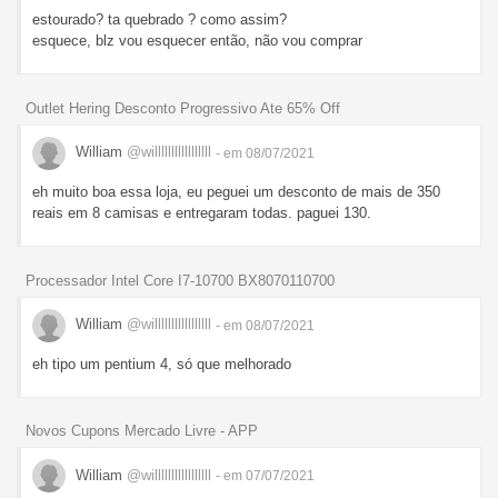
estourado? ta quebrado ? como assim?
esquece, blz vou esquecer então, não vou comprar
Outlet Hering Desconto Progressivo Ate 65% Off
William
@willlllllllllllllll
- em 08/07/2021
eh muito boa essa loja, eu peguei um desconto de mais de 350
reais em 8 camisas e entregaram todas. paguei 130.
Processador Intel Core I7-10700 BX8070110700
William
@willlllllllllllllll
- em 08/07/2021
eh tipo um pentium 4, só que melhorado
Novos Cupons Mercado Livre - APP
William
@willlllllllllllllll
- em 07/07/2021