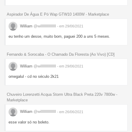
Aspirador De Água E Pó Wap GTW10 1400W - Marketplace
William
@willlllllllllllllll
- em 29/06/2021
eu tenho um desse, muito bom, paguei 200 a uns 5 meses.
Fernando & Sorocaba - O Chamado Da Floresta (Ao Vivo) [CD]
William
@willlllllllllllllll
- em 29/06/2021
omegalul - cd no século 2k21
Chuveiro Lorenzetti Acqua Storm Ultra Black Preta 220v 7800w -
Marketplace
William
@willlllllllllllllll
- em 26/06/2021
esse valor só no boleto.