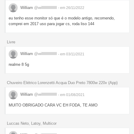
William
@willlllllllllllllll
- em 26/11/2022
eu tenho esse monitor só que é o modelo antigo, recomendo,
comprei em 2017 uso para jogar cs, roda liso 144
Livre
William
@willlllllllllllllll
- em 03/11/2021
realme 8 5g
Chuveiro Elétrico Lorenzetti Acqua Duo Preto 7800w 220v (App)
William
@willlllllllllllllll
- em 01/08/2021
MUITO OBRIGADO CARA VC EH FODA, TE AMO
Luccas Neto, Latoy, Multicor