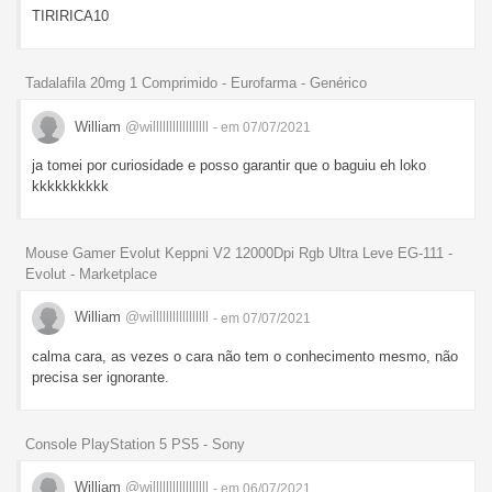
TIRIRICA10
Tadalafila 20mg 1 Comprimido - Eurofarma - Genérico
William
@willlllllllllllllll
- em 07/07/2021
ja tomei por curiosidade e posso garantir que o baguiu eh loko
kkkkkkkkkk
Mouse Gamer Evolut Keppni V2 12000Dpi Rgb Ultra Leve EG-111 -
Evolut - Marketplace
William
@willlllllllllllllll
- em 07/07/2021
calma cara, as vezes o cara não tem o conhecimento mesmo, não
precisa ser ignorante.
Console PlayStation 5 PS5 - Sony
William
@willlllllllllllllll
- em 06/07/2021