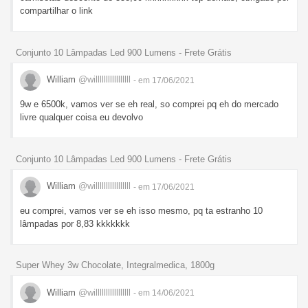
compartilhar o link
Conjunto 10 Lâmpadas Led 900 Lumens - Frete Grátis
William
@willlllllllllllllll
- em 17/06/2021
9w e 6500k, vamos ver se eh real, so comprei pq eh do mercado
livre qualquer coisa eu devolvo
Conjunto 10 Lâmpadas Led 900 Lumens - Frete Grátis
William
@willlllllllllllllll
- em 17/06/2021
eu comprei, vamos ver se eh isso mesmo, pq ta estranho 10
lâmpadas por 8,83 kkkkkkk
Super Whey 3w Chocolate, Integralmedica, 1800g
William
@willlllllllllllllll
- em 14/06/2021