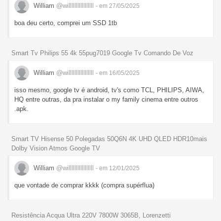
William
@willlllllllllllllll
- em 27/05/2025
boa deu certo, comprei um SSD 1tb
Smart Tv Philips 55 4k 55pug7019 Google Tv Comando De Voz
William
@willlllllllllllllll
- em 16/05/2025
isso mesmo, google tv é android, tv's como TCL, PHILIPS, AIWA,
HQ entre outras, da pra instalar o my family cinema entre outros
.apk.
Smart TV Hisense 50 Polegadas 50Q6N 4K UHD QLED HDR10mais
Dolby Vision Atmos Google TV
William
@willlllllllllllllll
- em 12/01/2025
que vontade de comprar kkkk (compra supérflua)
Resistência Acqua Ultra 220V 7800W 3065B, Lorenzetti