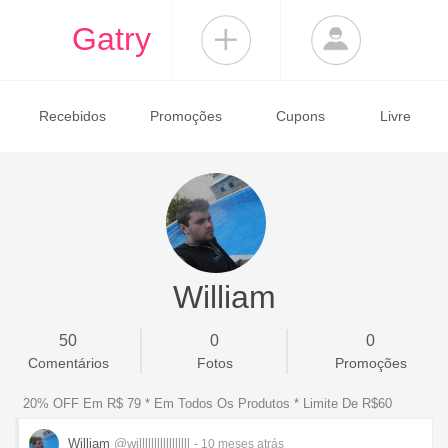
Gatry
Recebidos
Promoções
Cupons
Livre
William
50
0
0
Comentários
Fotos
Promoções
20% OFF Em R$ 79 * Em Todos Os Produtos * Limite De R$60
William
@willlllllllllllllll
- 10 meses
atrás