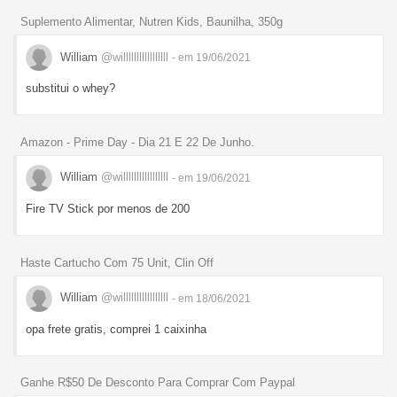
Suplemento Alimentar, Nutren Kids, Baunilha, 350g
William
@willlllllllllllllll
- em 19/06/2021
substitui o whey?
Amazon - Prime Day - Dia 21 E 22 De Junho.
William
@willlllllllllllllll
- em 19/06/2021
Fire TV Stick por menos de 200
Haste Cartucho Com 75 Unit, Clin Off
William
@willlllllllllllllll
- em 18/06/2021
opa frete gratis, comprei 1 caixinha
Ganhe R$50 De Desconto Para Comprar Com Paypal