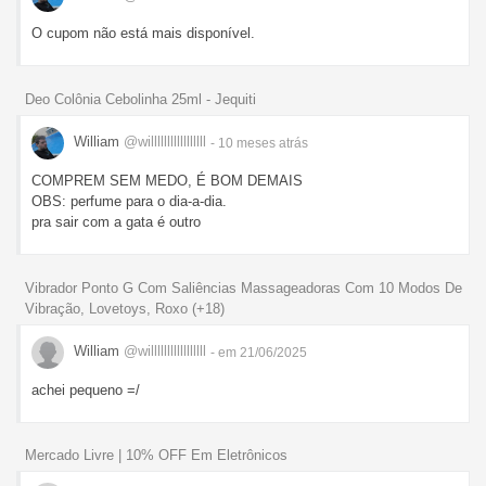
O cupom não está mais disponível.
Deo Colônia Cebolinha 25ml - Jequiti
William
@willlllllllllllllll
- 10 meses
atrás
COMPREM SEM MEDO, É BOM DEMAIS
OBS: perfume para o dia-a-dia.
pra sair com a gata é outro
Vibrador Ponto G Com Saliências Massageadoras Com 10 Modos De
Vibração, Lovetoys, Roxo (+18)
William
@willlllllllllllllll
- em 21/06/2025
achei pequeno =/
Mercado Livre | 10% OFF Em Eletrônicos