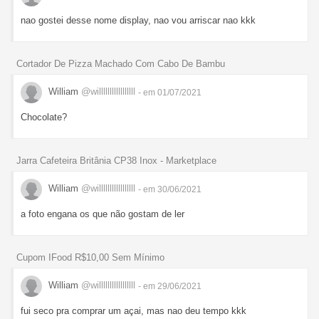
nao gostei desse nome display, nao vou arriscar nao kkk
Cortador De Pizza Machado Com Cabo De Bambu
William
@willlllllllllllllll
- em 01/07/2021
Chocolate?
Jarra Cafeteira Britânia CP38 Inox - Marketplace
William
@willlllllllllllllll
- em 30/06/2021
a foto engana os que não gostam de ler
Cupom IFood R$10,00 Sem Mínimo
William
@willlllllllllllllll
- em 29/06/2021
fui seco pra comprar um açai, mas nao deu tempo kkk