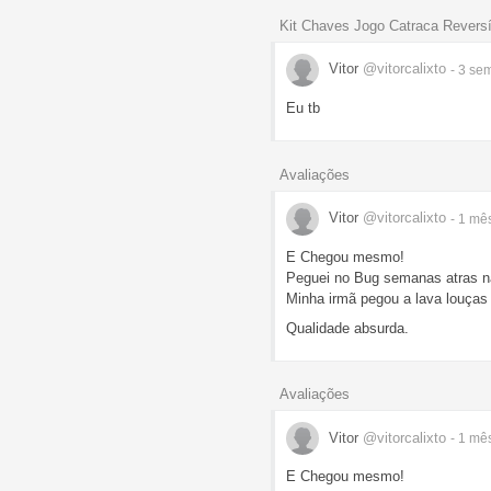
Kit Chaves Jogo Catraca Revers
Vitor
@vitorcalixto
- 3 s
Eu tb
Avaliações
Vitor
@vitorcalixto
- 1 mê
E Chegou mesmo!
Peguei no Bug semanas atras na
Minha irmã pegou a lava louças 
Qualidade absurda.
Avaliações
Vitor
@vitorcalixto
- 1 mê
E Chegou mesmo!