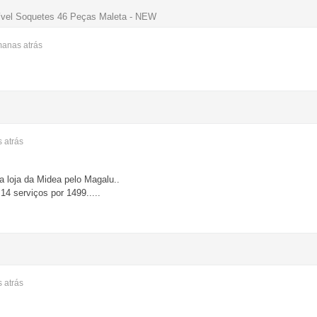
ível Soquetes 46 Peças Maleta - NEW
emanas
atrás
s
atrás
 loja da Midea pelo Magalu..
14 serviços por 1499.....
s
atrás