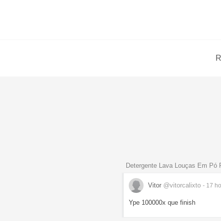
R
Detergente Lava Louças Em Pó
Vitor
@vitorcalixto
- 17 h
Ype 100000x que finish