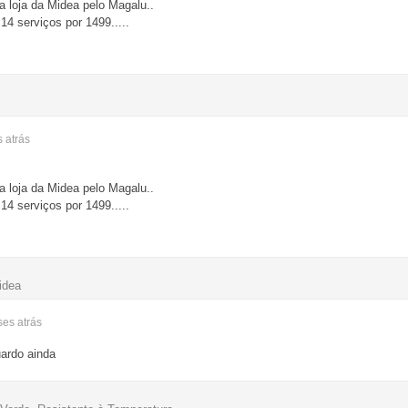
 loja da Midea pelo Magalu..
14 serviços por 1499.....
s
atrás
 loja da Midea pelo Magalu..
14 serviços por 1499.....
idea
eses
atrás
uardo ainda