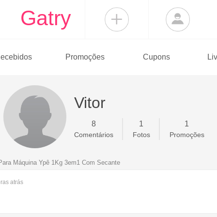
Gatry
ecebidos
Promoções
Cupons
Li
Vitor
8
1
1
Comentários
Fotos
Promoções
 Para Máquina Ypê 1Kg 3em1 Com Secante
oras
atrás