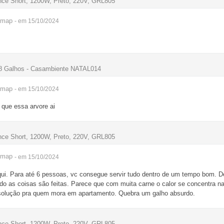
dence Short, 1200W, Preto, 220V, GRL805
imap
- em 15/10/2024
38 Galhos - Casambiente NATAL014
imap
- em 15/10/2024
que essa arvore ai
dence Short, 1200W, Preto, 220V, GRL805
imap
- em 15/10/2024
ui. Para até 6 pessoas, vc consegue servir tudo dentro de um tempo bom. D
pido as coisas são feitas. Parece que com muita carne o calor se concentra n
solução pra quem mora em apartamento. Quebra um galho absurdo.
dence Short, 1200W, Preto, 220V, GRL805