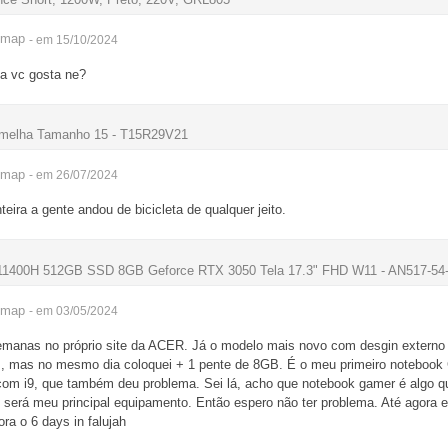
imap
- em 15/10/2024
da vc gosta ne?
Vermelha Tamanho 15 - T15R29V21
imap
- em 26/07/2024
teira a gente andou de bicicleta de qualquer jeito.
5-11400H 512GB SSD 8GB Geforce RTX 3050 Tela 17.3" FHD W11 - AN517-5
imap
- em 03/05/2024
emanas no próprio site da ACER. Já o modelo mais novo com desgin externo
, mas no mesmo dia coloquei + 1 pente de 8GB. É o meu primeiro noteboo
om i9, que também deu problema. Sei lá, acho que notebook gamer é algo q
será meu principal equipamento. Então espero não ter problema. Até agora 
a o 6 days in falujah