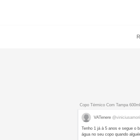
R
Copo Térmico Com Tampa 600ml
VATenere
@viniciusamor
Tenho 1 já à 5 anos e segue o b
água no seu copo quando algué