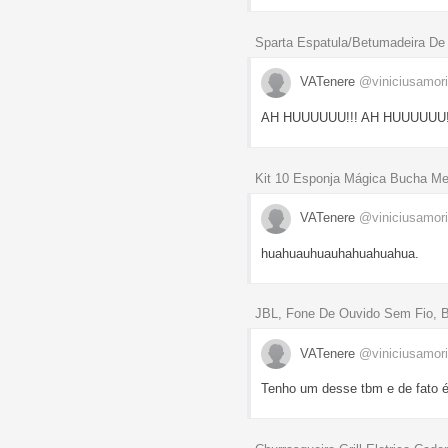
Sparta Espatula/Betumadeira De A
VATenere
@viniciusamor
AH HUUUUUU!!! AH HUUUUUU!
Kit 10 Esponja Mágica Bucha Me
VATenere
@viniciusamor
huahuauhuauhahuahuahua.
JBL, Fone De Ouvido Sem Fio, B
VATenere
@viniciusamor
Tenho um desse tbm e de fato é