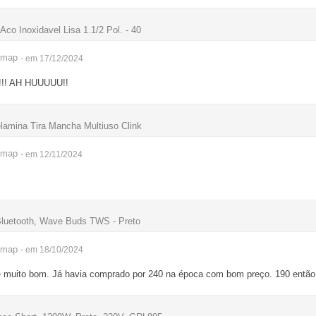
co Inoxidavel Lisa 1.1/2 Pol. - 40
imap
- em 17/12/2024
!! AH HUUUUU!!
lamina Tira Mancha Multiuso Clink
imap
- em 12/11/2024
luetooth, Wave Buds TWS - Preto
imap
- em 18/10/2024
 muito bom. Já havia comprado por 240 na época com bom preço. 190 então,