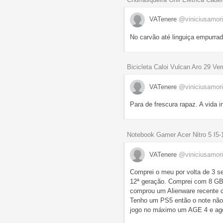
VATenere
@viniciusamor
No carvão até linguiça empurra
Bicicleta Caloi Vulcan Aro 29 
VATenere
@viniciusamor
Para de frescura rapaz. A vida in
Notebook Gamer Acer Nitro 5 I
VATenere
@viniciusamor
Comprei o meu por volta de 3 s
12ª geração. Comprei com 8 GB
comprou um Alienware recente c
Tenho um PS5 então o note não 
jogo no máximo um AGE 4 e agor