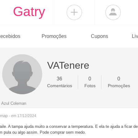
Gatry
ecebidos
Promoções
Cupons
Li
VATenere
36
0
0
Comentários
Fotos
Promoções
 Azul Coleman
imap
- em 17/12/2024
aile. A tampa ajuda muito a conservar a temperatura. E ela te ajuda a ficar d
m pula ou algo assim. Pode comprar sem medo.