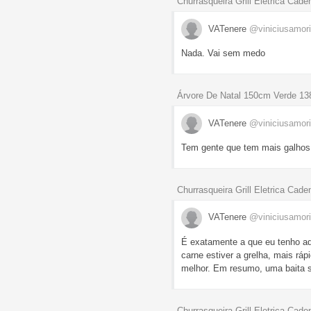
Churrasqueira Grill Eletrica Ca
VATenere
@viniciusamor
Nada. Vai sem medo
Árvore De Natal 150cm Verde 1
VATenere
@viniciusamor
Tem gente que tem mais galhos 
Churrasqueira Grill Eletrica Ca
VATenere
@viniciusamor
É exatamente a que eu tenho aq
carne estiver a grelha, mais rá
melhor. Em resumo, uma baita 
Churrasqueira Grill Eletrica Ca