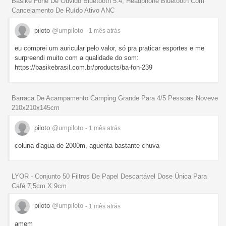
Basike Fone De Ouvido Bluetooth 5.4, Headphone Bluetooth Com
Cancelamento De Ruído Ativo ANC
piloto
@umpiloto
- 1 mês
atrás
eu comprei um auricular pelo valor, só pra praticar esportes e me
surpreendi muito com a qualidade do som:
https://basikebrasil.com.br/products/ba-fon-239
Barraca De Acampamento Camping Grande Para 4/5 Pessoas Noveve
210x210x145cm
piloto
@umpiloto
- 1 mês
atrás
coluna d'agua de 2000m, aguenta bastante chuva
LYOR - Conjunto 50 Filtros De Papel Descartável Dose Única Para
Café 7,5cm X 9cm
piloto
@umpiloto
- 1 mês
atrás
amem