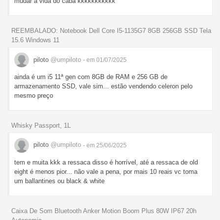
mudar a vida do caba kkkkkkkkkkk
REEMBALADO: Notebook Dell Core I5-1135G7 8GB 256GB SSD Tela
15.6 Windows 11
piloto
@umpiloto
- em 01/07/2025
ainda é um i5 11ª gen com 8GB de RAM e 256 GB de
armazenamento SSD, vale sim... estão vendendo celeron pelo
mesmo preço
Whisky Passport, 1L
piloto
@umpiloto
- em 25/06/2025
tem e muita kkk a ressaca disso é horrível, até a ressaca de old
eight é menos pior... não vale a pena, por mais 10 reais vc toma
um ballantines ou black & white
Caixa De Som Bluetooth Anker Motion Boom Plus 80W IP67 20h