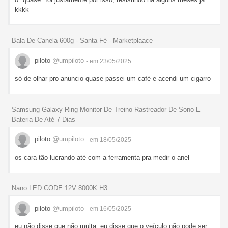
kkkk
Bala De Canela 600g - Santa Fé - Marketplaace
piloto
@umpiloto
- em 23/05/2025
só de olhar pro anuncio quase passei um café e acendi um cigarro
Samsung Galaxy Ring Monitor De Treino Rastreador De Sono E
Bateria De Até 7 Dias
piloto
@umpiloto
- em 18/05/2025
os cara tão lucrando até com a ferramenta pra medir o anel
Nano LED CODE 12V 8000K H3
piloto
@umpiloto
- em 16/05/2025
eu não disse que não multa, eu disse que o veículo não pode ser