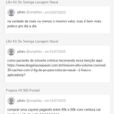
Lillo Kit De Seringa Lavagem Nasal
piloto
@umpiloto
- em 02/07/2025
na verdade da mais ou menos o mesmo valor, mas é bem mais
prático pro dia a dia
Lillo Kit De Seringa Lavagem Nasal
piloto
@umpiloto
- em 01/07/2025
como paciente de sinusite crônica recomendo essa benção aqui:
https://www.drogariasaopaulo.com.br/rinosoro-alto-volume-cosmed-
30-saches-com-2-6g-de-po-para-solucao-nasal---1-frasco-
aplicador/p?
Projetor HY300 Portátil
piloto
@umpiloto
- em 01/07/2025
comprar uma cayene pagando entre 40k e 60k com certeza vai