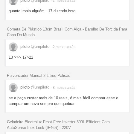
piloto
@umpiloto
- 2 meses
atrás
quanta ironia alguém +17 dizendo isso
Corneta De Plástico 13cm Brasil Com Alça - Barulho De Torcida Para
Copa Do Mundo
piloto
@umpiloto
- 2 meses
atrás
13 >>> 17>22
Pulverizador Manual 2 Litros Palisad
piloto
@umpiloto
- 3 meses
atrás
se a peça custar mais de 10 reais, é mais fácil comprar esse e
comprar um novo sempre que quebrar
Geladeira Electrolux Frost Free Inverter 399L Efficient Com
AutoSense Inox Look (IF46S) - 220V