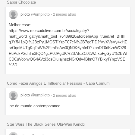
Sabor Chocolate
piloto
@umpiloto
- 2 meses
atrás
Melhor esse:
https://www.mercadolivre.com.br/social/gatry?
matt_word=gatry&matt_tool=76489920&forceInApp=true&ref=BHIIl
gJYfNi1pQl%2BzPy1MOSTlYrpFC7cN%2B7gqTiDJfVvXVeVy4xHZ
srOqcMUTgKqTsW%2FjmFqAw0QN0K6yhfeDYxonDT0dKzoWO28
R6PokP2chTn3tQO4gcP03PgUK%2BAIuZC0LWZIxeFgGyU%2BWl
CDCuVobnvQG4AVzi3osOiuIajnszNGrQdv4BhnQ7YBikyIYrqzVSE
%3D
Como Fazer Amigos E Influenciar Pessoas - Capa Comum
piloto
@umpiloto
- 2 meses
atrás
joe do mundo contemporaneo
Star Wars The Black Series Obi-Wan Kenobi