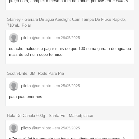
preço bom, comprei o mesmo tbm na kabum por 495 em 20/04/25
Stanley - Garrafa De água Aerolight Com Tampa De Fluxo Rápido,
710mL, Polar
piloto
@umpiloto
- em 29/05/2025
eu acho maluquice pagar mais do que 100 numa garrafa de agua ou
mais de 50 num copo térmico
Scoth-Brite, 3M, Rodo Para Pia
piloto
@umpiloto
- em 25/05/2025
para pias enormes
Bala De Canela 600g - Santa Fé - Marketplaace
piloto
@umpiloto
- em 25/05/2025
o "quase" foi justamente por isso, resistindo há alguns meses já