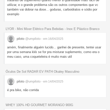
tratando de suplemento quanto menor a quantidade mais fácil de
utilizar, e o grande problema são os outros componentes que vc
também vai dobrar na dose... goduras, carboidratos e sódio por
exemplo
LYOR - Mini Mixer Elétrico Para Bebidas - Inox E Plástico Branco
piloto
@umpiloto
- em 16/04/2025
amém, finalmente alguém lucido... ganhei de presente, tentei usar
por uma semana kkk se for pra misturar suplemento, como era o
meu caso, uma coqueteleira é muito mais util
Óculos De Sol RADAR EV PATH Okaley Masculino
piloto
@umpiloto
- em 14/04/2025
é pra bike, não corrida
WHEY 100% HD GOURMET MORANGO 900G