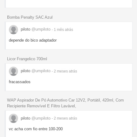
Bomba Penalty SAC Azul
piloto
@umpiloto
- 1 mês
atrás
depende do bico adaptador
Licor Frangelico 700ml
piloto
@umpiloto
- 2 meses
atrás
fracassados
WAP Aspirador De Pó Automotivo Car 12V2, Portátil, 420ml, Com
Recipiente Removível E Filtro Lavável,
piloto
@umpiloto
- 2 meses
atrás
vc acha com fio entre 100-200