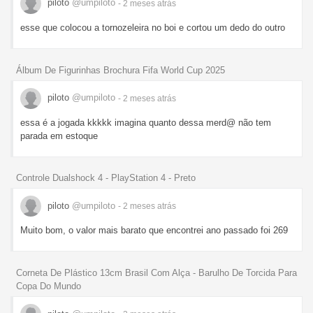
piloto
@umpiloto
- 2 meses
atrás
esse que colocou a tornozeleira no boi e cortou um dedo do outro
Álbum De Figurinhas Brochura Fifa World Cup 2025
piloto
@umpiloto
- 2 meses
atrás
essa é a jogada kkkkk imagina quanto dessa merd@ não tem
parada em estoque
Controle Dualshock 4 - PlayStation 4 - Preto
piloto
@umpiloto
- 2 meses
atrás
Muito bom, o valor mais barato que encontrei ano passado foi 269
Corneta De Plástico 13cm Brasil Com Alça - Barulho De Torcida Para
Copa Do Mundo