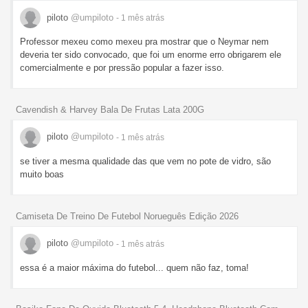
piloto
@umpiloto
- 1 mês
atrás
Professor mexeu como mexeu pra mostrar que o Neymar nem
deveria ter sido convocado, que foi um enorme erro obrigarem ele
comercialmente e por pressão popular a fazer isso.
Cavendish & Harvey Bala De Frutas Lata 200G
piloto
@umpiloto
- 1 mês
atrás
se tiver a mesma qualidade das que vem no pote de vidro, são
muito boas
Camiseta De Treino De Futebol Norueguês Edição 2026
piloto
@umpiloto
- 1 mês
atrás
essa é a maior máxima do futebol... quem não faz, toma!