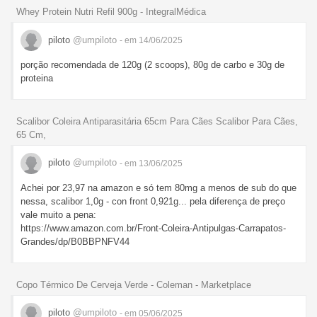
Whey Protein Nutri Refil 900g - IntegralMédica
piloto
@umpiloto
- em 14/06/2025
porção recomendada de 120g (2 scoops), 80g de carbo e 30g de
proteina
Scalibor Coleira Antiparasitária 65cm Para Cães Scalibor Para Cães,
65 Cm,
piloto
@umpiloto
- em 13/06/2025
Achei por 23,97 na amazon e só tem 80mg a menos de sub do que
nessa, scalibor 1,0g - con front 0,921g... pela diferença de preço
vale muito a pena:
https://www.amazon.com.br/Front-Coleira-Antipulgas-Carrapatos-
Grandes/dp/B0BBPNFV44
Copo Térmico De Cerveja Verde - Coleman - Marketplace
piloto
@umpiloto
- em 05/06/2025