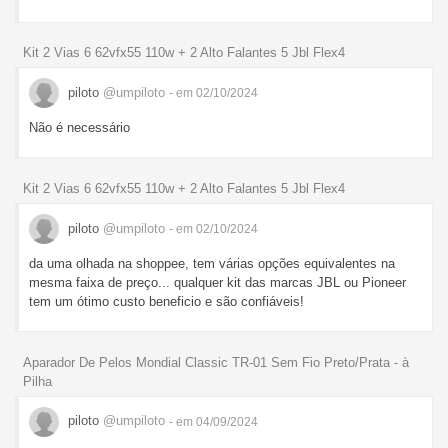
Kit 2 Vias 6 62vfx55 110w + 2 Alto Falantes 5 Jbl Flex4
piloto
@umpiloto
- em 02/10/2024
Não é necessário
Kit 2 Vias 6 62vfx55 110w + 2 Alto Falantes 5 Jbl Flex4
piloto
@umpiloto
- em 02/10/2024
da uma olhada na shoppee, tem várias opções equivalentes na
mesma faixa de preço... qualquer kit das marcas JBL ou Pioneer
tem um ótimo custo beneficio e são confiáveis!
Aparador De Pelos Mondial Classic TR-01 Sem Fio Preto/Prata - à
Pilha
piloto
@umpiloto
- em 04/09/2024