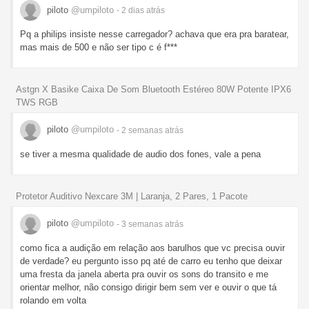
piloto
@umpiloto
- 2 dias
atrás
Pq a philips insiste nesse carregador? achava que era pra baratear,
mas mais de 500 e não ser tipo c é f***
Astgn X Basike Caixa De Som Bluetooth Estéreo 80W Potente IPX6
TWS RGB
piloto
@umpiloto
- 2 semanas
atrás
se tiver a mesma qualidade de audio dos fones, vale a pena
Protetor Auditivo Nexcare 3M | Laranja, 2 Pares, 1 Pacote
piloto
@umpiloto
- 3 semanas
atrás
como fica a audição em relação aos barulhos que vc precisa ouvir
de verdade? eu pergunto isso pq até de carro eu tenho que deixar
uma fresta da janela aberta pra ouvir os sons do transito e me
orientar melhor, não consigo dirigir bem sem ver e ouvir o que tá
rolando em volta