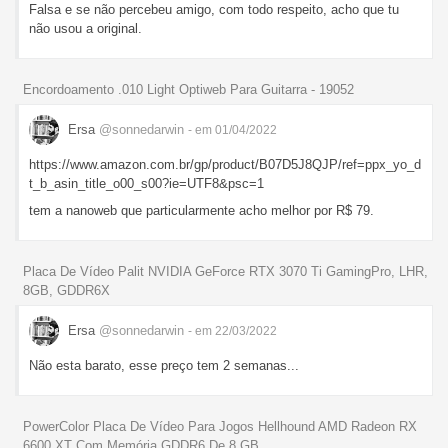
Falsa e se não percebeu amigo, com todo respeito, acho que tu
não usou a original.
Encordoamento .010 Light Optiweb Para Guitarra - 19052
Ersa
@sonnedarwin
- em 01/04/2022
https://www.amazon.com.br/gp/product/B07D5J8QJP/ref=ppx_yo_d
t_b_asin_title_o00_s00?ie=UTF8&psc=1
tem a nanoweb que particularmente acho melhor por R$ 79.
Placa De Vídeo Palit NVIDIA GeForce RTX 3070 Ti GamingPro, LHR,
8GB, GDDR6X
Ersa
@sonnedarwin
- em 22/03/2022
Não esta barato, esse preço tem 2 semanas...
PowerColor Placa De Vídeo Para Jogos Hellhound AMD Radeon RX
6600 XT Com Memória GDDR6 De 8 GB