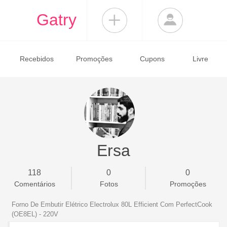
Gatry
Recebidos
Promoções
Cupons
Livre
Ersa
118
0
0
Comentários
Fotos
Promoções
Forno De Embutir Elétrico Electrolux 80L Efficient Com PerfectCook
(OE8EL) - 220V