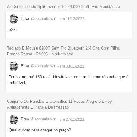
Ar Condicionado Split Inverter Tcl 24.000 Btu/h Frio Monofásico
Ersa
@sonnedarwin
- em 11/12/2022
$$??
Teclado E Mouse 8200T Sem Fio Bluetooth 2.4 Ghz Com Pilha
Branco Rapoo - RA006 - Marketplace
Ersa
@sonnedarwin
- em 30/11/2022
Tenho um, até 150 reais kit wireless com multi conexão acho que é
imbatível.
Conjunto De Panelas E Utensílios 11 Peças Alegrete Enjoy
Antiaderente E Panela De Pressão
Ersa
@sonnedarwin
- em 27/11/2022
Qual cupom para chegar no preço?