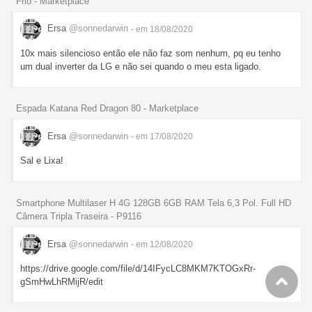
Frio - Marketplace
Ersa
@sonnedarwin
- em 18/08/2020
10x mais silencioso então ele não faz som nenhum, pq eu tenho
um dual inverter da LG e não sei quando o meu esta ligado.
Espada Katana Red Dragon 80 - Marketplace
Ersa
@sonnedarwin
- em 17/08/2020
Sal e Lixa!
Smartphone Multilaser H 4G 128GB 6GB RAM Tela 6,3 Pol. Full HD
Câmera Tripla Traseira - P9116
Ersa
@sonnedarwin
- em 12/08/2020
https://drive.google.com/file/d/14IFycLC8MKM7KTOGxRr-
gSmHwLhRMijR/edit