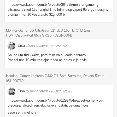
https://www.kabum.com.br/produto/364835/monitor-gamer-lg-
ultragear-32-led-165-hz-qhd-1ms-hdmi-displayport-95-srgb-freesync-
premium-hdr-10-vesa-preto-32gn600-b
Monitor Gamer LG UltraGear 32" LED 165 Hz QHD 1ms
HDMI/DisplayPort 95% SRGB - 32GN600-B
Ersa
@sonnedarwin
- em 25/05/2023
Sai de um fhd 144hz, para mim valeu cada centavo.
Passei uns 10 minutos ajustando as cores e já elvis.
Headset Gamer Logitech G432 7.1 Som Surround, Drivers 50mm -
981-000769
Ersa
@sonnedarwin
- em 02/03/2023
https://www.kabum.com.br/produto/129245/headset-gamer-xpg-
precog-analog-drivers-duplos-eletrostaticos-dinamicos
esse seria melhor?