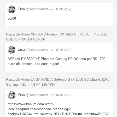
Ersa
@sonnedarwin
- em 07/10/2020
30/09
Placa De Vídeo XFX AMD Radeon RX 5600 XT THICC II Pro, 6GB,
GDDR6 - RX-56XT6DFD6
Ersa
@sonnedarwin
- em 07/10/2020
ASRock RX 5600 XT Phantom Gaming D2 OC tava por R$ 1700
outro dia desses, boa construção!
Placa De Vídeo EVGA NVIDIA GeForce GTX 1650 SC Ultra GDDR6
Gaming, 4GB, - 4G-P4-1257-KR
Ersa
@sonnedarwin
- em 04/10/2020
https://www.kabum.com.br/cgi-
local/site/produtos/descricao_ofertas.cgi?
codigo=110284&utm_source=INFLUENCER&utm_medium=PCFAC