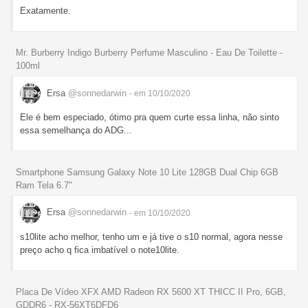
Exatamente.
Mr. Burberry Indigo Burberry Perfume Masculino - Eau De Toilette -
100ml
Ersa
@sonnedarwin
- em 10/10/2020
Ele é bem especiado, ótimo pra quem curte essa linha, não sinto
essa semelhança do ADG...
Smartphone Samsung Galaxy Note 10 Lite 128GB Dual Chip 6GB
Ram Tela 6.7"
Ersa
@sonnedarwin
- em 10/10/2020
s10lite acho melhor, tenho um e já tive o s10 normal, agora nesse
preço acho q fica imbatível o note10lite.
Placa De Vídeo XFX AMD Radeon RX 5600 XT THICC II Pro, 6GB,
GDDR6 - RX-56XT6DFD6