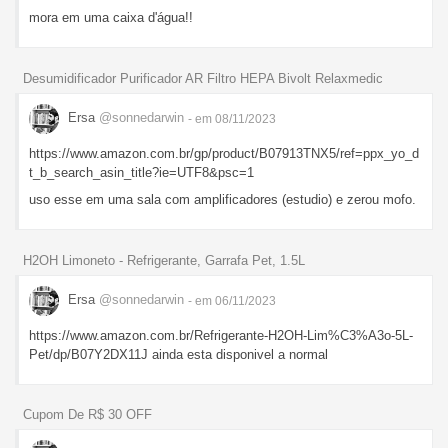
mora em uma caixa d'água!!
Desumidificador Purificador AR Filtro HEPA Bivolt Relaxmedic
Ersa
@sonnedarwin
- em 08/11/2023
https://www.amazon.com.br/gp/product/B07913TNX5/ref=ppx_yo_d
t_b_search_asin_title?ie=UTF8&psc=1
uso esse em uma sala com amplificadores (estudio) e zerou mofo.
H2OH Limoneto - Refrigerante, Garrafa Pet, 1.5L
Ersa
@sonnedarwin
- em 06/11/2023
https://www.amazon.com.br/Refrigerante-H2OH-Lim%C3%A3o-5L-
Pet/dp/B07Y2DX11J ainda esta disponivel a normal
Cupom De R$ 30 OFF