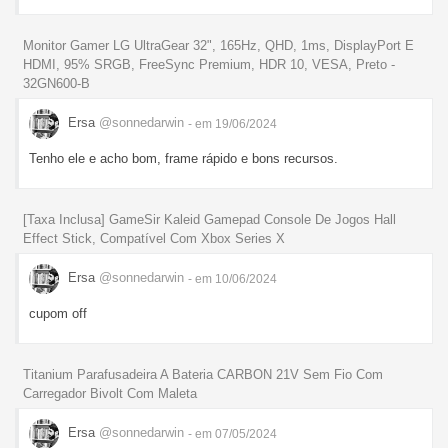
Monitor Gamer LG UltraGear 32", 165Hz, QHD, 1ms, DisplayPort E
HDMI, 95% SRGB, FreeSync Premium, HDR 10, VESA, Preto -
32GN600-B
Ersa
@sonnedarwin
- em 19/06/2024
Tenho ele e acho bom, frame rápido e bons recursos.
[Taxa Inclusa] GameSir Kaleid Gamepad Console De Jogos Hall
Effect Stick, Compatível Com Xbox Series X
Ersa
@sonnedarwin
- em 10/06/2024
cupom off
Titanium Parafusadeira A Bateria CARBON 21V Sem Fio Com
Carregador Bivolt Com Maleta
Ersa
@sonnedarwin
- em 07/05/2024