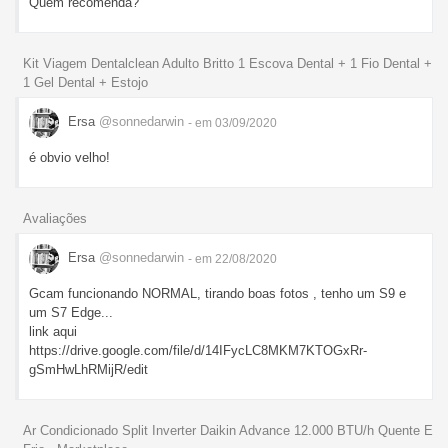
Quem recomenda?
Kit Viagem Dentalclean Adulto Britto 1 Escova Dental + 1 Fio Dental +
1 Gel Dental + Estojo
Ersa
@sonnedarwin
- em 03/09/2020
é obvio velho!
Avaliações
Ersa
@sonnedarwin
- em 22/08/2020
Gcam funcionando NORMAL, tirando boas fotos , tenho um S9 e
um S7 Edge...
link aqui
https://drive.google.com/file/d/14IFycLC8MKM7KTOGxRr-
gSmHwLhRMijR/edit
Ar Condicionado Split Inverter Daikin Advance 12.000 BTU/h Quente E