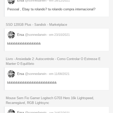
Ersa
@sonnedarwin
- em 16/12/2021
Pessoal , Ebay ta rolando? ta rolando compra internacional?
SSD 120GB Plus - Sandisk - Marketplace
Ersa
@sonnedarwin
- em 23/10/2021
kkkkkkkkkkkkkkkkkkk
Livro - Ansiedade 2: Autocontrole - Como Controlar O Estresse E
Manter O Equilíbrio
Ersa
@sonnedarwin
- em 11/08/2021
kkkkkkkkkkkkkkkkkkkkkkkkkkkk
Mouse Sem Fio Gamer Logitech G703 Hero 16k Lightspeed,
Recarregável, RGB Lightsync
Ersa
@sonnedarwin
- em 24/07/2021