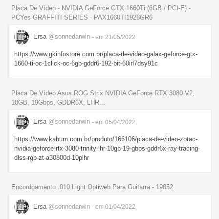
Placa De Vídeo - NVIDIA GeForce GTX 1660Ti (6GB / PCI-E) -
PCYes GRAFFITI SERIES - PAX1660TI1926GR6
Ersa
@sonnedarwin
- em 21/05/2022
https://www.gkinfostore.com.br/placa-de-video-galax-geforce-gtx-
1660-ti-oc-1click-oc-6gb-gddr6-192-bit-60irl7dsy91c
Placa De Vídeo Asus ROG Strix NVIDIA GeForce RTX 3080 V2,
10GB, 19Gbps, GDDR6X, LHR...
Ersa
@sonnedarwin
- em 05/04/2022
https://www.kabum.com.br/produto/166106/placa-de-video-zotac-
nvidia-geforce-rtx-3080-trinity-lhr-10gb-19-gbps-gddr6x-ray-tracing-
dlss-rgb-zt-a30800d-10plhr
Encordoamento .010 Light Optiweb Para Guitarra - 19052
Ersa
@sonnedarwin
- em 01/04/2022