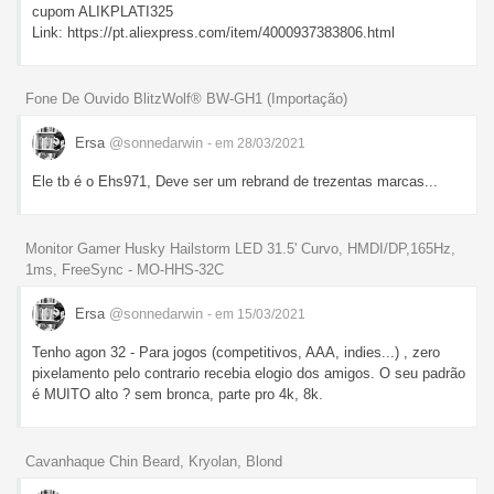
cupom ALIKPLATI325
Link: https://pt.aliexpress.com/item/4000937383806.html
Fone De Ouvido BlitzWolf® BW-GH1 (Importação)
Ersa
@sonnedarwin
- em 28/03/2021
Ele tb é o Ehs971, Deve ser um rebrand de trezentas marcas...
Monitor Gamer Husky Hailstorm LED 31.5' Curvo, HMDI/DP,165Hz,
1ms, FreeSync - MO-HHS-32C
Ersa
@sonnedarwin
- em 15/03/2021
Tenho agon 32 - Para jogos (competitivos, AAA, indies...) , zero
pixelamento pelo contrario recebia elogio dos amigos. O seu padrão
é MUITO alto ? sem bronca, parte pro 4k, 8k.
Cavanhaque Chin Beard, Kryolan, Blond