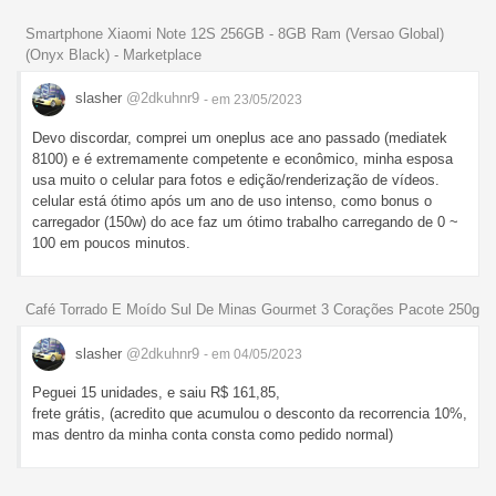
Smartphone Xiaomi Note 12S 256GB - 8GB Ram (Versao Global)
(Onyx Black) - Marketplace
slasher
@2dkuhnr9
- em 23/05/2023
Devo discordar, comprei um oneplus ace ano passado (mediatek
8100) e é extremamente competente e econômico, minha esposa
usa muito o celular para fotos e edição/renderização de vídeos.
celular está ótimo após um ano de uso intenso, como bonus o
carregador (150w) do ace faz um ótimo trabalho carregando de 0 ~
100 em poucos minutos.
Café Torrado E Moído Sul De Minas Gourmet 3 Corações Pacote 250g
slasher
@2dkuhnr9
- em 04/05/2023
Peguei 15 unidades, e saiu R$ 161,85,
frete grátis, (acredito que acumulou o desconto da recorrencia 10%,
mas dentro da minha conta consta como pedido normal)