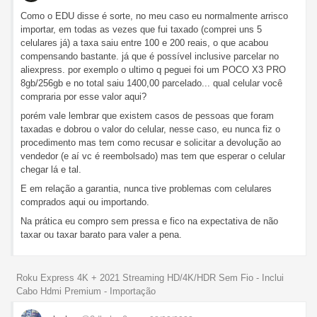
Como o EDU disse é sorte, no meu caso eu normalmente arrisco
importar, em todas as vezes que fui taxado (comprei uns 5
celulares já) a taxa saiu entre 100 e 200 reais, o que acabou
compensando bastante. já que é possível inclusive parcelar no
aliexpress. por exemplo o ultimo q peguei foi um POCO X3 PRO
8gb/256gb e no total saiu 1400,00 parcelado... qual celular você
compraria por esse valor aqui?
porém vale lembrar que existem casos de pessoas que foram
taxadas e dobrou o valor do celular, nesse caso, eu nunca fiz o
procedimento mas tem como recusar e solicitar a devolução ao
vendedor (e aí vc é reembolsado) mas tem que esperar o celular
chegar lá e tal.
E em relação a garantia, nunca tive problemas com celulares
comprados aqui ou importando.
Na prática eu compro sem pressa e fico na expectativa de não
taxar ou taxar barato para valer a pena.
Roku Express 4K + 2021 Streaming HD/4K/HDR Sem Fio - Inclui
Cabo Hdmi Premium - Importação