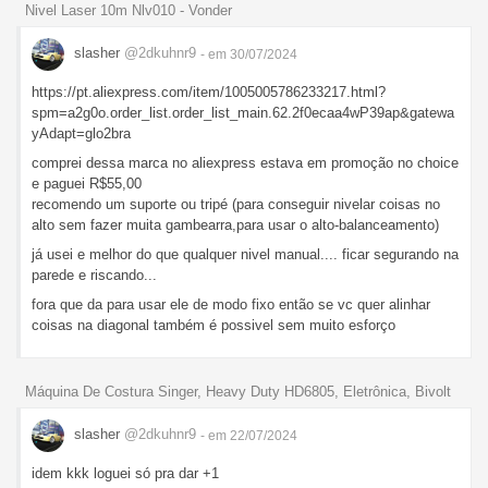
Nivel Laser 10m Nlv010 - Vonder
slasher
@2dkuhnr9
- em 30/07/2024
https://pt.aliexpress.com/item/1005005786233217.html?
spm=a2g0o.order_list.order_list_main.62.2f0ecaa4wP39ap&gatewa
yAdapt=glo2bra
comprei dessa marca no aliexpress estava em promoção no choice
e paguei R$55,00
recomendo um suporte ou tripé (para conseguir nivelar coisas no
alto sem fazer muita gambearra,para usar o alto-balanceamento)
já usei e melhor do que qualquer nivel manual.... ficar segurando na
parede e riscando...
fora que da para usar ele de modo fixo então se vc quer alinhar
coisas na diagonal também é possivel sem muito esforço
Máquina De Costura Singer, Heavy Duty HD6805, Eletrônica, Bivolt
slasher
@2dkuhnr9
- em 22/07/2024
idem kkk loguei só pra dar +1