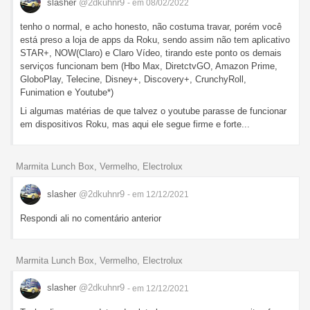
slasher
@2dkuhnr9
- em 08/02/2022
tenho o normal, e acho honesto, não costuma travar, porém você
está preso a loja de apps da Roku, sendo assim não tem aplicativo
STAR+, NOW(Claro) e Claro Vídeo, tirando este ponto os demais
serviços funcionam bem (Hbo Max, DiretctvGO, Amazon Prime,
GloboPlay, Telecine, Disney+, Discovery+, CrunchyRoll,
Funimation e Youtube*)
Li algumas matérias de que talvez o youtube parasse de funcionar
em dispositivos Roku, mas aqui ele segue firme e forte...
Marmita Lunch Box, Vermelho, Electrolux
slasher
@2dkuhnr9
- em 12/12/2021
Respondi ali no comentário anterior
Marmita Lunch Box, Vermelho, Electrolux
slasher
@2dkuhnr9
- em 12/12/2021