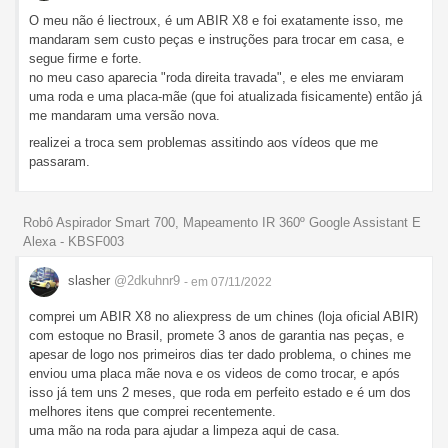
O meu não é liectroux, é um ABIR X8 e foi exatamente isso, me
mandaram sem custo peças e instruções para trocar em casa, e
segue firme e forte.
no meu caso aparecia "roda direita travada", e eles me enviaram
uma roda e uma placa-mãe (que foi atualizada fisicamente) então já
me mandaram uma versão nova.
realizei a troca sem problemas assitindo aos vídeos que me
passaram.
Robô Aspirador Smart 700, Mapeamento IR 360º Google Assistant E
Alexa - KBSF003
slasher
@2dkuhnr9
- em 07/11/2022
comprei um ABIR X8 no aliexpress de um chines (loja oficial ABIR)
com estoque no Brasil, promete 3 anos de garantia nas peças, e
apesar de logo nos primeiros dias ter dado problema, o chines me
enviou uma placa mãe nova e os videos de como trocar, e após
isso já tem uns 2 meses, que roda em perfeito estado e é um dos
melhores itens que comprei recentemente.
uma mão na roda para ajudar a limpeza aqui de casa.