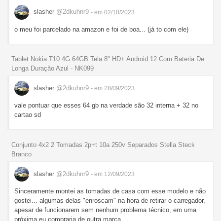
slasher
@2dkuhnr9
- em 02/10/2023
o meu foi parcelado na amazon e foi de boa... (já to com ele)
Tablet Nokia T10 4G 64GB Tela 8" HD+ Android 12 Com Bateria De
Longa Duração Azul - NK099
slasher
@2dkuhnr9
- em 28/09/2023
vale pontuar que esses 64 gb na verdade são 32 interna + 32 no
cartao sd
Conjunto 4x2 2 Tomadas 2p+t 10a 250v Separados Stella Steck
Branco
slasher
@2dkuhnr9
- em 12/09/2023
Sinceramente montei as tomadas de casa com esse modelo e não
gostei... algumas delas "enroscam" na hora de retirar o carregador,
apesar de funcionarem sem nenhum problema técnico, em uma
próxima eu compraria de outra marca.