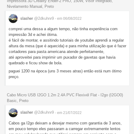
Impressora 3D Creality Ender-2 PRO, 150W, Visor Integrado,
Nivelamento Manual, Preto
slasher
@2dkuhnr9
- em 06/08/2022
comprei uma dessa a algum tempo, não tinha experiência com
impressão 3d e achei ótima.
é fácil de montar, e assitindo tutoriais de youtube aprendi a regular
altura da mesa (que é aquecida) e para minha utilização que é fazer
cortadores para pasta americana atende perfeitamente,
até aproveitei para imprimir um puxador de gavetas que havia
quebrado e ficou show de bola.
paguei 1200 na época (uns 3 meses atras) então está num ótimo
preço.
Cabo Micro USB I2GO 1.2m 2.4A PVC Flexivél Flat - I2go (I2GO0)
Basic, Preto
slasher
@2dkuhnr9
- em 21/07/2022
Cabos ga I2go deixam a desejar mesmo com garantia de 3 anos,
em pouco tempo eles passaram a carregar extremamente lentos