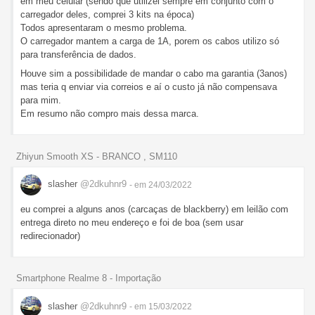
em meu celular (sendo que utilizei sempre em conjunto com o
carregador deles, comprei 3 kits na época)
Todos apresentaram o mesmo problema.
O carregador mantem a carga de 1A, porem os cabos utilizo só
para transferência de dados.
Houve sim a possibilidade de mandar o cabo ma garantia (3anos)
mas teria q enviar via correios e aí o custo já não compensava
para mim.
Em resumo não compro mais dessa marca.
Zhiyun Smooth XS - BRANCO , SM110
slasher
@2dkuhnr9
- em 24/03/2022
eu comprei a alguns anos (carcaças de blackberry) em leilão com
entrega direto no meu endereço e foi de boa (sem usar
redirecionador)
Smartphone Realme 8 - Importação
slasher
@2dkuhnr9
- em 15/03/2022