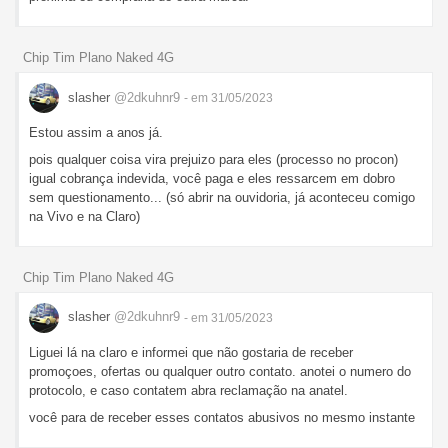
Chip Tim Plano Naked 4G
slasher
@2dkuhnr9
- em 31/05/2023
Estou assim a anos já.
pois qualquer coisa vira prejuizo para eles (processo no procon)
igual cobrança indevida, você paga e eles ressarcem em dobro
sem questionamento... (só abrir na ouvidoria, já aconteceu comigo
na Vivo e na Claro)
Chip Tim Plano Naked 4G
slasher
@2dkuhnr9
- em 31/05/2023
Liguei lá na claro e informei que não gostaria de receber
promoçoes, ofertas ou qualquer outro contato. anotei o numero do
protocolo, e caso contatem abra reclamação na anatel.
você para de receber esses contatos abusivos no mesmo instante