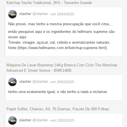
Ketchup Sache Tradicional, 2KG - Tamanho Grande
slasher
@slasher
- em 16/04/2025
Não provei, mas tenho a mesma preocupação que você citou...
então pesquisei aqui e os ingredientes do hellmans supreme são
esses aqui:
Tomate, vinagre, açúcar, sal, cebola e aromatizantes naturais.
fonte (https://www.hellmanns.com.br/ketchup-supreme.html)
Máquina De Lavar Brastemp 14Kg Branca Com Ciclo Tira Manchas
Advanced E Smart Sensor - BWK14BB
slasher
@slasher
- em 28/02/2025
tenho uma exatamente igual, e não tenho a nada a reclamar.
Papel Sulfite, Chamex, A4, 75 Gramas, Pacote De 300 Folhas
slasher
@slasher
- em 13/02/2025