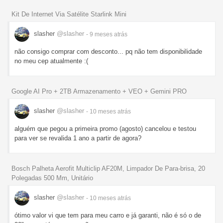
Kit De Internet Via Satélite Starlink Mini
slasher
@slasher
- 9 meses
atrás
não consigo comprar com desconto... pq não tem disponibilidade
no meu cep atualmente :(
Google AI Pro + 2TB Armazenamento + VEO + Gemini PRO
slasher
@slasher
- 10 meses
atrás
alguém que pegou a primeira promo (agosto) cancelou e testou
para ver se revalida 1 ano a partir de agora?
Bosch Palheta Aerofit Multiclip AF20M, Limpador De Para-brisa, 20
Polegadas 500 Mm, Unitário
slasher
@slasher
- 10 meses
atrás
ótimo valor vi que tem para meu carro e já garanti, não é só o de