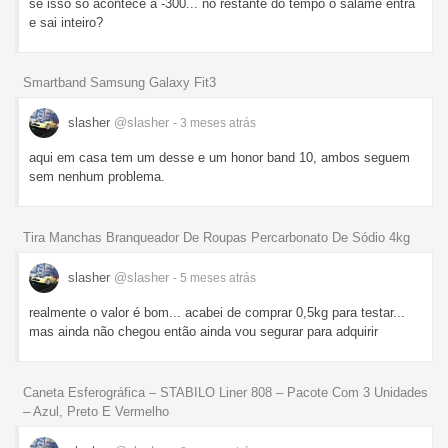
se isso só acontece a -300... no restante do tempo o salame entra
e sai inteiro?
Smartband Samsung Galaxy Fit3
slasher
@slasher
- 3 meses
atrás
aqui em casa tem um desse e um honor band 10, ambos seguem
sem nenhum problema.
Tira Manchas Branqueador De Roupas Percarbonato De Sódio 4kg
slasher
@slasher
- 5 meses
atrás
realmente o valor é bom... acabei de comprar 0,5kg para testar...
mas ainda não chegou então ainda vou segurar para adquirir
Caneta Esferográfica – STABILO Liner 808 – Pacote Com 3 Unidades
– Azul, Preto E Vermelho