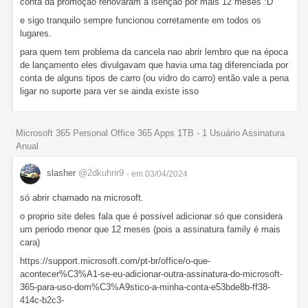
conta da promoção renovaram a isenção por mais 12 meses :D
e sigo tranquilo sempre funcionou corretamente em todos os
lugares.
para quem tem problema da cancela nao abrir lembro que na época
de lançamento eles divulgavam que havia uma tag diferenciada por
conta de alguns tipos de carro (ou vidro do carro) então vale a pena
ligar no suporte para ver se ainda existe isso
Microsoft 365 Personal Office 365 Apps 1TB - 1 Usuário Assinatura
Anual
slasher
@2dkuhnr9
- em 03/04/2024
só abrir chamado na microsoft.
o proprio site deles fala que é possivel adicionar só que considera
um periodo menor que 12 meses (pois a assinatura family é mais
cara)
https://support.microsoft.com/pt-br/office/o-que-
acontecer%C3%A1-se-eu-adicionar-outra-assinatura-do-microsoft-
365-para-uso-dom%C3%A9stico-a-minha-conta-e53bde8b-ff38-
414c-b2c3-