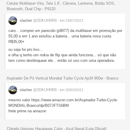
Celular Multilaser Vita, Tela 1.8´, Câmera, Lanterna, Botão SOS,
Bluetooth, Dual Chip - P9120
slasher
@2DKUHNR9
- em 29/07/2021
caro... comprei um parecido (p9077) da multilaser em promoção por
55,00 e em 1 ano estufou a bateria... uma bateria nova custa
R$35,00+
ou seja foi pro lixo...
e olha q tenho um nokia de flip que ainda funciona... só que não
tem como desbloquear ele... então só uso com uma operadora.
Aspirador De Pó Vertical Mondial Turbo Cycle Ap34 800w - Branco
slasher
@2DKUHNR9
- em 30/03/2021
mesmo valor https://www.amazon.com.br/Aspirador-Turbo-Cycle-
MONDIAL-Branco/dp/B07JFTS6BM
frete prime na amazon
Chinelo Unissex Havaianas Color - Azul Naval (Loja Oficial)