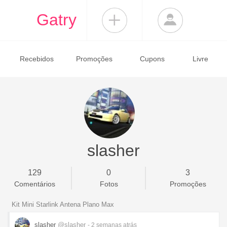
Gatry
Recebidos
Promoções
Cupons
Livre
slasher
129
0
3
Comentários
Fotos
Promoções
Kit Mini Starlink Antena Plano Max
slasher
@slasher
- 2 semanas
atrás