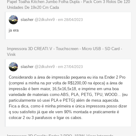
Papel Toalha Kitchen Jumbo Folha Dupla - Pack Com 3 Rolos De 120
Unidades De 19x20 Cm Cada
slasher
@2dkuhnr9
- em 28/04/2023
ja era
Impressora 3D CREATI.V - Touchscreen - Micro USB - SD Card -
Vinik
slasher
@2dkuhnr9
- em 27/04/2023
Considerando a área de impressão pequena eu iria na Ender 2 Pro
(comprei a minha na por volta de R$1200,00 na época) a área de
impressão é bem maior, 16,5x16,5x18, e imprime em uma boa
variedade de materiais como ABS, PLA, PETG, TPU, WOOD... (eu
particularmente só usei PLA e PETG) além de mesa aquecida.
Fica a dica, como é minha primeira e única impressora posso dizer
q sou satisfeito já que ele vem 90% montada e praticamente é
colocar 2 ou 3 parafusos e ligar os cabos.