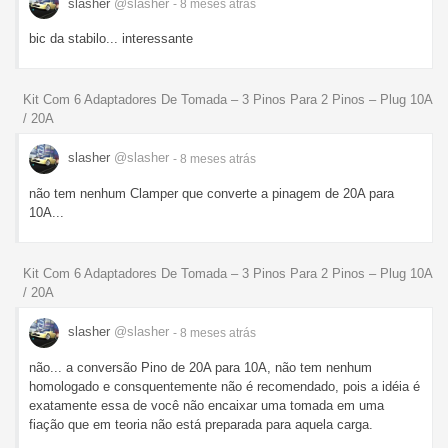
slasher
@slasher
- 8 meses
atrás
bic da stabilo... interessante
Kit Com 6 Adaptadores De Tomada – 3 Pinos Para 2 Pinos – Plug 10A
/ 20A
slasher
@slasher
- 8 meses
atrás
não tem nenhum Clamper que converte a pinagem de 20A para
10A...
Kit Com 6 Adaptadores De Tomada – 3 Pinos Para 2 Pinos – Plug 10A
/ 20A
slasher
@slasher
- 8 meses
atrás
não... a conversão Pino de 20A para 10A, não tem nenhum
homologado e consquentemente não é recomendado, pois a idéia é
exatamente essa de você não encaixar uma tomada em uma
fiação que em teoria não está preparada para aquela carga.