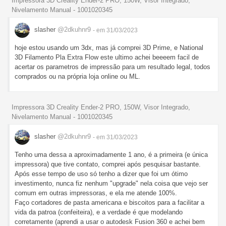
Impressora 3D Creality Ender-2 PRO, 150W, Visor Integrado,
Nivelamento Manual - 1001020345
slasher
@2dkuhnr9
- em 31/03/2023
hoje estou usando um 3dx, mas já comprei 3D Prime, e National
3D Filamento Pla Extra Flow este ultimo achei beeeem facil de
acertar os parametros de impressão para um resultado legal, todos
comprados ou na própria loja online ou ML.
Impressora 3D Creality Ender-2 PRO, 150W, Visor Integrado,
Nivelamento Manual - 1001020345
slasher
@2dkuhnr9
- em 31/03/2023
Tenho uma dessa a aproximadamente 1 ano, é a primeira (e única
impressora) que tive contato, comprei após pesquisar bastante.
Após esse tempo de uso só tenho a dizer que foi um ótimo
investimento, nunca fiz nenhum "upgrade" nela coisa que vejo ser
comum em outras impressoras, e ela me atende 100%.
Faço cortadores de pasta americana e biscoitos para a facilitar a
vida da patroa (confeiteira), e a verdade é que modelando
corretamente (aprendi a usar o autodesk Fusion 360 e achei bem