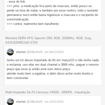
- esse do link:
>>> prós: a medicação fica perto da mascara, então pouco se
perde na hora de inalar, e também por esse motivo, todo o restante
permanece seco então basta higienizar a mascara e o recipente do
soro/medicação.
>>> contra: realmente bem barulhento.
Memória DDR4 XPG Spectrix D50, 8GB, 3200Mhz, RGB, Gray,
AX4U32008G16A-ST50
slasher
@2dkuhnr9
- em 08/12/2022
tenho um kit desse importado do Ali em março/22 e não tenho nada
a reclamar, uso elas em dual channel a 3666 mhz, paguei o mesmo
preço que esse aí então está num ótimo preço.
atende muito bem a jogatina, e além disso achei muito bonita e
bem construída.
Robô Aspirador De Pó Liectroux XR500 - 5000PA - Importação
slasher
@2dkuhnr9
- em 10/11/2022