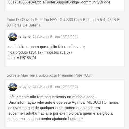
63173a0668e0#articleFooterSupportBridge=communityBridge
Fone De Ouvido Sem Fio HAYLOU S30 Com Bluetooth 5.4, 43dB E
80 Horas De Bateria
slasher
@2dkuhnr9
- em 18/03/2024
se incluir o cupom que o julio falou cai o valor,
fica produto (154,17) impostos (31,57)
total = R$185,74
Sorvete Mãe Terra Sabor Açaí Premium Pote 700ml
slasher
@2dkuhnr9
- em 12/03/2024
Infelizmente não tem paguemenos na minha cidade,
Uma informação relevante é que este Açaí vai MUUUUITO menos
aditivos do que de qualquer outra marca que venda em
supermercado/farmacia, e por exemplo para quem é alérgico a
muitas coisas isso acaba ajudando bastante.