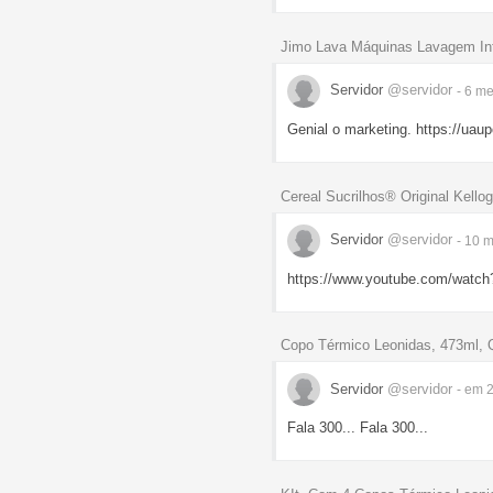
Jimo Lava Máquinas Lavagem Int
Servidor
@servidor
- 6 m
Genial o marketing. https://uau
Cereal Sucrilhos® Original Kello
Servidor
@servidor
- 10 
https://www.youtube.com/watc
Copo Térmico Leonidas, 473ml, Q
Servidor
@servidor
- em 
Fala 300... Fala 300...