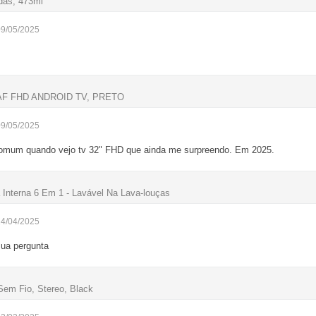
das, 473ml
09/05/2025
AF FHD ANDROID TV, PRETO
09/05/2025
comum quando vejo tv 32" FHD que ainda me surpreendo. Em 2025.
 Interna 6 Em 1 - Lavável Na Lava-louças
24/04/2025
ua pergunta
em Fio, Stereo, Black