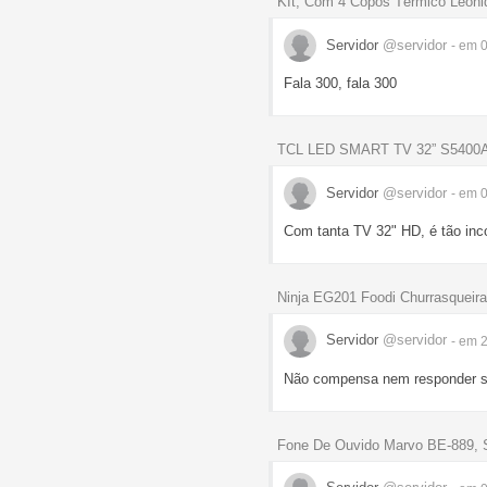
KIt, Com 4 Copos Térmico Leoni
Servidor
@servidor
- em 
Fala 300, fala 300
TCL LED SMART TV 32” S5400
Servidor
@servidor
- em 
Com tanta TV 32" HD, é tão in
Ninja EG201 Foodi Churrasqueira
Servidor
@servidor
- em 
Não compensa nem responder s
Fone De Ouvido Marvo BE-889, S