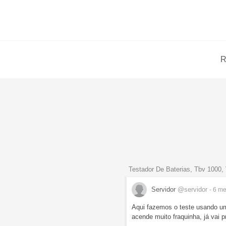
R
Testador De Baterias, Tbv 1000, 
Servidor
@servidor
- 6 m
Aqui fazemos o teste usando u
acende muito fraquinha, já vai p