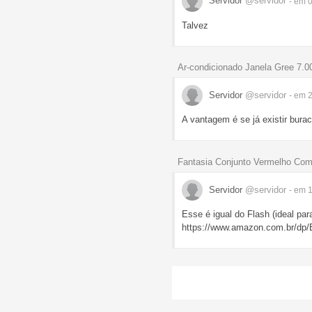
Servidor
@servidor
- em 
Talvez
Ar-condicionado Janela Gree 7
Servidor
@servidor
- em 
A vantagem é se já existir burac
Fantasia Conjunto Vermelho Co
Servidor
@servidor
- em 
Esse é igual do Flash (ideal para
https://www.amazon.com.br/d