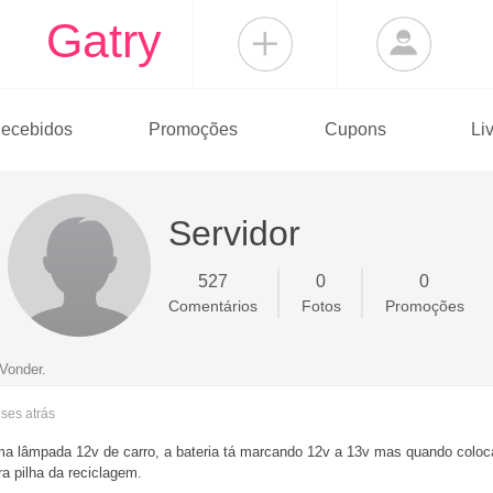
Gatry
ecebidos
Promoções
Cupons
Li
Servidor
527
0
0
Comentários
Fotos
Promoções
Vonder.
eses
atrás
ma lâmpada 12v de carro, a bateria tá marcando 12v a 13v mas quando colo
ra pilha da reciclagem.