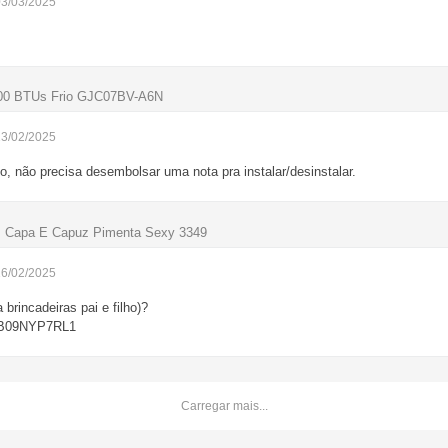
03/03/2025
.000 BTUs Frio GJC07BV-A6N
23/02/2025
o, não precisa desembolsar uma nota pra instalar/desinstalar.
m Capa E Capuz Pimenta Sexy 3349
16/02/2025
 brincadeiras pai e filho)?
p/B09NYP7RL1
Carregar mais...