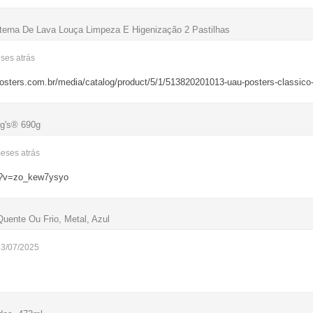
erna De Lava Louça Limpeza E Higenização 2 Pastilhas
eses
atrás
posters.com.br/media/catalog/product/5/1/513820201013-uau-posters-classico-r
gg's® 690g
meses
atrás
h?v=zo_kew7ysyo
uente Ou Frio, Metal, Azul
23/07/2025