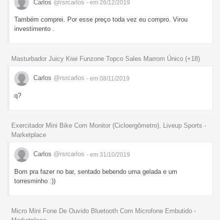
Carlos
@rsrcarlos
- em 26/12/2019
Também comprei. Por esse preço toda vez eu compro. Virou
investimento .
Masturbador Juicy Kiwi Funzone Topco Sales Marrom Único (+18)
Carlos
@rsrcarlos
- em 08/11/2019
q?
Exercitador Mini Bike Com Monitor (Cicloergômetro), Liveup Sports -
Marketplace
Carlos
@rsrcarlos
- em 31/10/2019
Bom pra fazer no bar, sentado bebendo uma gelada e um
torresminho :))
Micro Mini Fone De Ouvido Bluetooth Com Microfone Embutido -