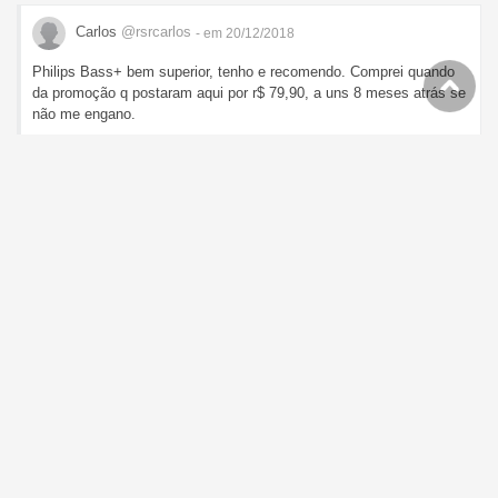
Carlos
@rsrcarlos
- em 20/12/2018
Philips Bass+ bem superior, tenho e recomendo. Comprei quando
da promoção q postaram aqui por r$ 79,90, a uns 8 meses atrás se
não me engano.
Caixa Especial Lacta - Marketplace
Carlos
@rsrcarlos
- em 13/12/2018
Frete 17,00 aqui para o DF... q promoção doida :(
Fone De Ouvido In EAR T210 Preto JBL
Carlos
@rsrcarlos
- em 29/11/2018
Tenho um desses e concordo, a qualidade do som é péssima, não
tem graves e os agudos saem estalando..kk