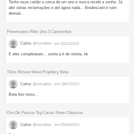
Tenho esse cartão a cerca de um ano e nunca recebi a senha. Já
abri várias reclamações e até agora nada... Bradescard é ruim
demais...
Preservativo Rilex Uva 3 Camisinhas
Carlos
@rsrcarlos
- em 30/11/2023
E eles completaram... senta q é de menta..kk
Tênis Mizuno Wave Prophecy Beta
Carlos
@rsrcarlos
- em 18/07/2023
Bota feio nisso...
Ovo De Páscoa 7kg Cacau Show Clássicos
Carlos
@rsrcarlos
- em 05/04/2023