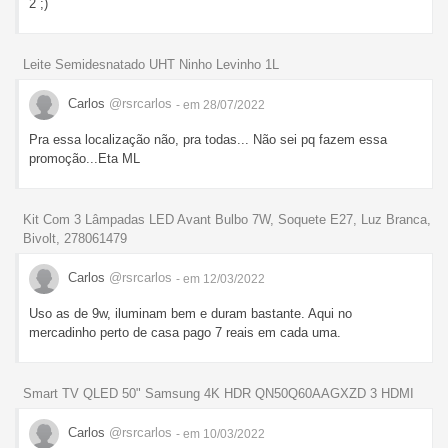
2 ;)
Leite Semidesnatado UHT Ninho Levinho 1L
Carlos
@rsrcarlos
- em 28/07/2022
Pra essa localização não, pra todas... Não sei pq fazem essa
promoção...Eta ML
Kit Com 3 Lâmpadas LED Avant Bulbo 7W, Soquete E27, Luz Branca,
Bivolt, 278061479
Carlos
@rsrcarlos
- em 12/03/2022
Uso as de 9w, iluminam bem e duram bastante. Aqui no
mercadinho perto de casa pago 7 reais em cada uma.
Smart TV QLED 50" Samsung 4K HDR QN50Q60AAGXZD 3 HDMI
Carlos
@rsrcarlos
- em 10/03/2022