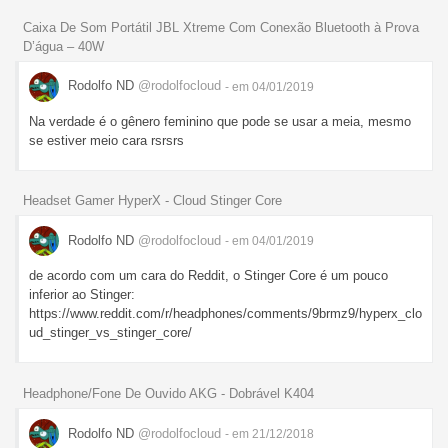
Caixa De Som Portátil JBL Xtreme Com Conexão Bluetooth à Prova
D’água – 40W
Rodolfo ND
@rodolfocloud
- em 04/01/2019
Na verdade é o gênero feminino que pode se usar a meia, mesmo
se estiver meio cara rsrsrs
Headset Gamer HyperX - Cloud Stinger Core
Rodolfo ND
@rodolfocloud
- em 04/01/2019
de acordo com um cara do Reddit, o Stinger Core é um pouco
inferior ao Stinger:
https://www.reddit.com/r/headphones/comments/9brmz9/hyperx_clo
ud_stinger_vs_stinger_core/
Headphone/Fone De Ouvido AKG - Dobrável K404
Rodolfo ND
@rodolfocloud
- em 21/12/2018