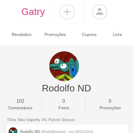
Gatry
Recebidos
Promoções
Cupons
Livre
Rodolfo ND
102
0
0
Comentários
Fotos
Promoções
Tênis Nike Vaporfly 4% Flyknit Unissex
Rodolfo ND
@rodolfocloud
- em 20/02/2019