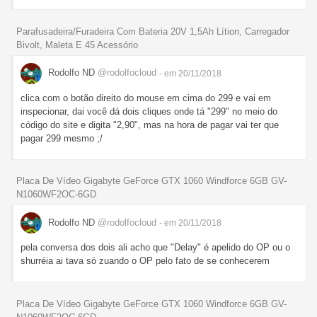
Parafusadeira/Furadeira Com Bateria 20V 1,5Ah Lítion, Carregador
Bivolt, Maleta E 45 Acessório
Rodolfo ND
@rodolfocloud
- em 20/11/2018
clica com o botão direito do mouse em cima do 299 e vai em
inspecionar, dai você dá dois cliques onde tá "299" no meio do
código do site e digita "2,90", mas na hora de pagar vai ter que
pagar 299 mesmo ;/
Placa De Vídeo Gigabyte GeForce GTX 1060 Windforce 6GB GV-
N1060WF2OC-6GD
Rodolfo ND
@rodolfocloud
- em 20/11/2018
pela conversa dos dois ali acho que "Delay" é apelido do OP ou o
shurréia ai tava só zuando o OP pelo fato de se conhecerem
Placa De Vídeo Gigabyte GeForce GTX 1060 Windforce 6GB GV-