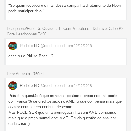
"Só quem recebeu o e-mail dessa campanha diretamente da Neon
pode participar dela."
Headphone/Fone De Ouvido JBL Com Microfone - Dobrável Cabo P2
Core Headphones T450
Rodolfo ND
@rodolfocloud
- em 19/12/2018
esse ou o Philips Bass+ ?
Licor Amarula - 750ml
Rodolfo ND
@rodolfocloud
- em 14/12/2018
Pois é, a questão é que as vezes postam o preço normal, porém
com vários % de créditosback no AME, o que compensa mais que
o valor normal sem nenhum desconto.
Mas PODE SER que uma promoçãozinha sem AME compense
mais que o preço normal com AME. É tudo questão de analisar
cada caso :)