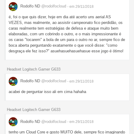
Rodolfo ND
@rodolfocloud
- em 29/11/2018
é, foi o que quis dizer, hoje em dia até acerto uns aerial AS
VEZES, mas realmente, ao assistir campeonato fico perdidão, os
caras realmente tem estratégias de defesa e ataque muito bem
elaboradas, com um cobrindo o outro, e o mais impressionante é
os caras "tocarem" a bola de um para o outro no ar, sempre fico de
boca aberta perguntando exatamente o que você disse: "como
desgraça ele fez isso?" asuehasuehasuehasue esse jogo é ótimo!
Headset Logitech Gamer G633
Rodolfo ND
@rodolfocloud
- em 29/11/2018
acabei de perguntar isso ali em cima hahaha
Headset Logitech Gamer G633
Rodolfo ND
@rodolfocloud
- em 29/11/2018
tenho um Cloud Core e gosto MUITO dele, sempre fico imaginando