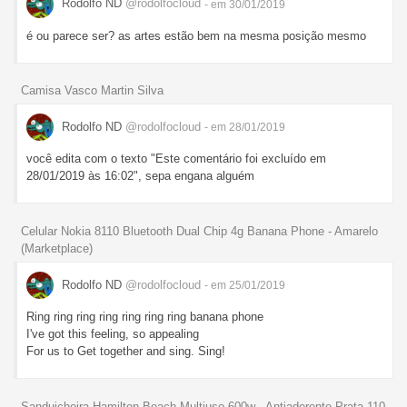
Rodolfo ND
@rodolfocloud
- em 30/01/2019
é ou parece ser? as artes estão bem na mesma posição mesmo
Camisa Vasco Martin Silva
Rodolfo ND
@rodolfocloud
- em 28/01/2019
você edita com o texto "Este comentário foi excluído em
28/01/2019 às 16:02", sepa engana alguém
Celular Nokia 8110 Bluetooth Dual Chip 4g Banana Phone - Amarelo
(Marketplace)
Rodolfo ND
@rodolfocloud
- em 25/01/2019
Ring ring ring ring ring ring ring banana phone
I've got this feeling, so appealing
For us to Get together and sing. Sing!
Sanduicheira Hamilton Beach Multiuso 600w - Antiaderente Prata 110