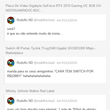
Placa De Vídeo Gigabyte GeForce RTX 2070 Gaming OC 8GB GV-
N2070GAMINGOC-8GC...
Rodolfo ND
@rodolfocloud
- em 01/11/2018
será?
é que eu não entendo muito de ironia...
Switch 48 Portas Tp-link Tl-sg1048 Gigabit 10/100/1000 Mbps -
Marketplace
Rodolfo ND
@rodolfocloud
- em 01/11/2018
manda para os seus amiguinhos "CARA TEM SWITCH POR
R$1099!!!" hehehehehehehehe
Whisky Johnnie Walker Red Label
Rodolfo ND
@rodolfocloud
- em 01/11/2018
mais um bom desafio para internet, 1 gole de 350ml de whisky,