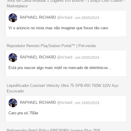
Sofá Na Caixa Modular 2 Lugares Em Boucle - 1 Braço Com Chaise -
Marketplace
RAPHAEL RICHARD
@richard
- em 28/05/2024
Vi o anúncio no insta mas não imaginei que fosse tão caro.
Reprodutor Remoto PlayStation Portal™ | Pré-venda
RAPHAEL RICHARD
@richard
- em 20/05/2024
Está pra nascer algo mais inútil no mercado de eletrônicos...
Liquidificador Cuisinart Velocity Ultra 75 SPB-650 750W 110V Aço
Escovado
RAPHAEL RICHARD
@richard
- em 16/05/2024
Caro pra só 750w
Refrigerador Retrô Philco PRF260RV Inverse Plus 250L