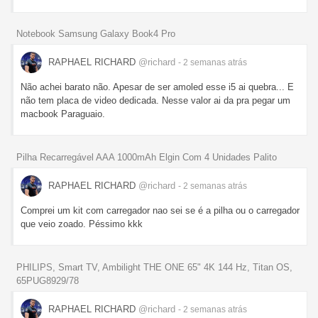
Notebook Samsung Galaxy Book4 Pro
RAPHAEL RICHARD
@richard
- 2 semanas
atrás
Não achei barato não. Apesar de ser amoled esse i5 ai quebra... E
não tem placa de video dedicada. Nesse valor ai da pra pegar um
macbook Paraguaio.
Pilha Recarregável AAA 1000mAh Elgin Com 4 Unidades Palito
RAPHAEL RICHARD
@richard
- 2 semanas
atrás
Comprei um kit com carregador nao sei se é a pilha ou o carregador
que veio zoado. Péssimo kkk
PHILIPS, Smart TV, Ambilight THE ONE 65" 4K 144 Hz, Titan OS,
65PUG8929/78
RAPHAEL RICHARD
@richard
- 2 semanas
atrás