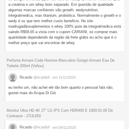
a creatina e um whey bom separado. Em questão de qualidade
algumas marcas confiáveis são growth, wedynutrition,
integralmedica, max titanium, probiótica. Normalmente o growth e o
wedy é os que tem melhor custo beneficio. No site
madrugadãosuplementos o whey 100% pure da integralmedica está
saindo R$58,65 a vista com o cupom CARIANI, se comprar mais
quantidade dependendo da região dá frete grátis eu acho que é o
melhor preço que vai encontrar de whey
Perfume Armani Code Homme Masculino Giorgio Armani Eau De
Toilette 200ml (Voltou)
Ricardo
@ricardof
- em 11/11/2020
eu tenho um, não achei ele tão bom quanto o pessoal fala não,
gostei mais do Acqua Di Giò
Monitor Ultra HD 4K 27” LG IPS Com HDR400 E 1000:01:00 De
Contraste - 27UL650
Ricardo
@ricardof
- em 09/11/2020