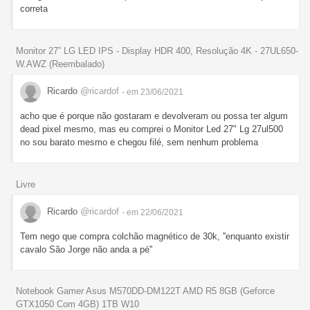
correta
Monitor 27” LG LED IPS - Display HDR 400, Resolução 4K - 27UL650-
W.AWZ (Reembalado)
Ricardo
@ricardof
- em 23/06/2021
acho que é porque não gostaram e devolveram ou possa ter algum
dead pixel mesmo, mas eu comprei o Monitor Led 27" Lg 27ul500
no sou barato mesmo e chegou filé, sem nenhum problema
Livre
Ricardo
@ricardof
- em 22/06/2021
Tem nego que compra colchão magnético de 30k, ''enquanto existir
cavalo São Jorge não anda a pé''
Notebook Gamer Asus M570DD-DM122T AMD R5 8GB (Geforce
GTX1050 Com 4GB) 1TB W10