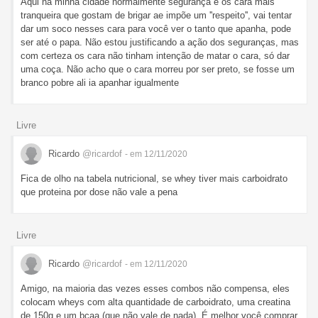
Aqui na minha cidade normalmente segurança é os cara mais
tranqueira que gostam de brigar ae impõe um ''respeito'', vai tentar
dar um soco nesses cara para você ver o tanto que apanha, pode
ser até o papa. Não estou justificando a ação dos seguranças, mas
com certeza os cara não tinham intenção de matar o cara, só dar
uma coça. Não acho que o cara morreu por ser preto, se fosse um
branco pobre ali ia apanhar igualmente
Livre
Ricardo
@ricardof
- em 12/11/2020
Fica de olho na tabela nutricional, se whey tiver mais carboidrato
que proteina por dose não vale a pena
Livre
Ricardo
@ricardof
- em 12/11/2020
Amigo, na maioria das vezes esses combos não compensa, eles
colocam wheys com alta quantidade de carboidrato, uma creatina
de 150g e um bcaa (que não vale de nada). É melhor você comprar