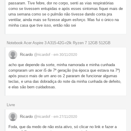
passaram. Tive febre, dor no corpo, senti as vias respiratórias
como se tivessem entupidas e após esses sintomas fiquei mais de
uma semana como se o pulmão não tivesse dando conta pra
ventilar, ainda mais se fizesse algum esforço. Mas fui o único na
minha casa que tive isso, então não sei
Notebook Acer Aspire 3 A315-42G-r2lk Ryzen 7 12GB 512GB
Ricardo
@ricardof
- em 30/11/2020
acho que depende da sorte, minha namorada e minha cunhada
compraram um acer i5 de 7ª geração (na época que estava na 7ª)
após pouco mais de um ano os 2 pararam de funcionar algumas
teclas, e uma das dobradiça do note da minha cunhada de defeito,
e elas são bem cuidadosas.
Livre
Ricardo
@ricardof
- em 27/11/2020
Foda, que da medo de não esta ativo, só clicar no link e fazer a