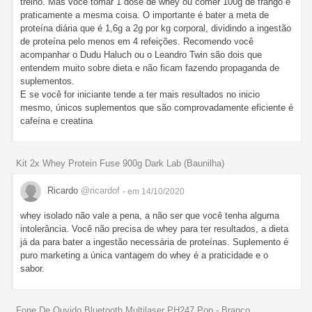
treino. Mas você tomar 1 dose de whey ou comer 100g de frango é
praticamente a mesma coisa. O importante é bater a meta de
proteína diária que é 1,6g a 2g por kg corporal, dividindo a ingestão
de proteína pelo menos em 4 refeições. Recomendo você
acompanhar o Dudu Haluch ou o Leandro Twin são dois que
entendem muito sobre dieta e não ficam fazendo propaganda de
suplementos.
E se você for iniciante tende a ter mais resultados no inicio
mesmo, únicos suplementos que são comprovadamente eficiente é
cafeína e creatina
Kit 2x Whey Protein Fuse 900g Dark Lab (Baunilha)
Ricardo
@ricardof
- em 14/10/2020
whey isolado não vale a pena, a não ser que você tenha alguma
intolerância. Você não precisa de whey para ter resultados, a dieta
já da para bater a ingestão necessária de proteínas. Suplemento é
puro marketing a única vantagem do whey é a praticidade e o
sabor.
Fone De Ouvido Bluetooth Multilaser PH247 Pop - Branco