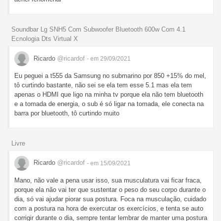
Soundbar Lg SNH5 Com Subwoofer Bluetooth 600w Com 4.1
Ecnologia Dts Virtual X
Ricardo
@ricardof
- em 29/09/2021
Eu peguei a t555 da Samsung no submarino por 850 +15% do mel,
tô curtindo bastante, não sei se ela tem esse 5.1 mas ela tem
apenas o HDMI que ligo na minha tv porque ela não tem bluetooth
e a tomada de energia, o sub é só ligar na tomada, ele conecta na
barra por bluetooth, tô curtindo muito
Livre
Ricardo
@ricardof
- em 15/09/2021
Mano, não vale a pena usar isso, sua musculatura vai ficar fraca,
porque ela não vai ter que sustentar o peso do seu corpo durante o
dia, só vai ajudar piorar sua postura. Foca na musculação, cuidado
com a postura na hora de exercutar os exercícios, e tenta se auto
corrigir durante o dia, sempre tentar lembrar de manter uma postura