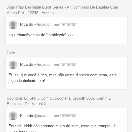
Jogo Pião Beyblade Burst Series - Kit Completo De Batalha Com
Arena Pro - F2292 - Hasbro
Ricardo
@ricardof
- em 19/10/2021
aqui chamávamos de ''tambleyde'' kkk
Livre
Ricardo
@ricardof
- em 18/10/2021
Eu sei que você é rico, mas não gaste dinheiro com bcaa, está
jogando dinheiro fora!
Soundbar Lg SNH5 Com Subwoofer Bluetooth 600w Com 4.1
Ecnologia Dts Virtual X
Ricardo
@ricardof
- em 29/09/2021
Entendi, kkkk não entendo muito de som, essa que comprei já
achei fenomenal