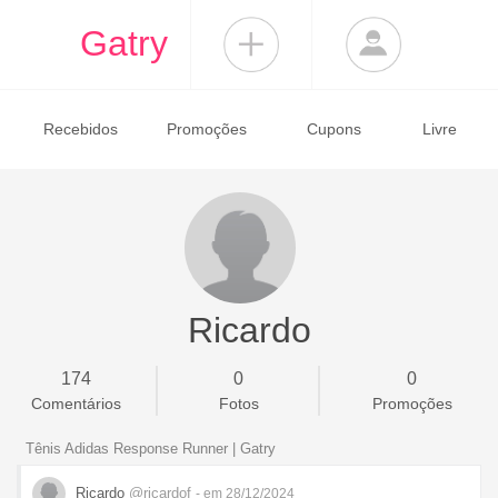
Gatry
Recebidos
Promoções
Cupons
Livre
Ricardo
174
0
0
Comentários
Fotos
Promoções
Tênis Adidas Response Runner | Gatry
Ricardo
@ricardof
- em 28/12/2024