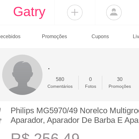
Gatry
ecebidos
Promoções
Cupons
Li
.
580
0
30
Comentários
Fotos
Promoções
Philips MG5970/49 Norelco Multigr
Aparador, Aparador De Barba E Apar
R$ 256,49