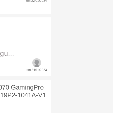
em 22/01/2024
gu...
em 24/11/2023
3070 GamingPro
019P2-1041A-V1