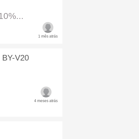
10%...
1 mês
atrás
o BY-V20
4 meses
atrás