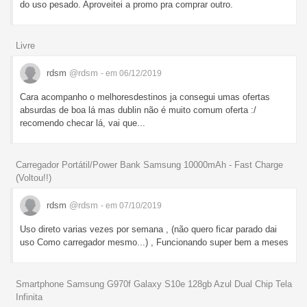
do uso pesado. Aproveitei a promo pra comprar outro.
Livre
rdsm
@rdsm
- em 06/12/2019
Cara acompanho o melhoresdestinos ja consegui umas ofertas
absurdas de boa lá mas dublin não é muito comum oferta :/
recomendo checar lá, vai que...
Carregador Portátil/Power Bank Samsung 10000mAh - Fast Charge
(Voltou!!)
rdsm
@rdsm
- em 07/10/2019
Uso direto varias vezes por semana , (não quero ficar parado dai
uso Como carregador mesmo...) , Funcionando super bem a meses
Smartphone Samsung G970f Galaxy S10e 128gb Azul Dual Chip Tela
Infinita