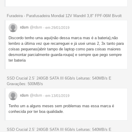
Furadeira - Parafusadeira Mondial 12V Mandril 3,8" FPF-06M Bivolt
rdsm
@rdsm
- em 29/01/2019
Discordo tenho uma aqui(não dessa marca mas é a bateria),não
lembro a última vez que recarreguei e já usei umas 2, 3x tanto para
coisas pequenas(abrir tampo de laptop como para coisas maiores
desmontar parcialmente guarda-roupa) e sempre que pego sempre
ter bateria
SSD Crucial 2.5´ 240GB SATA III 6Gb/s Leituras: 540MB/s E
Gravações: 500MB/s
rdsm
@rdsm
- em 13/01/2019
Tenho um a alguns meses sem problemas mas essa marca é
conhecida por ter boa qualidade.
SSD Crucial 2.5´ 240GB SATA III 6Gb/s Leituras: 540MB/s E