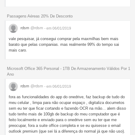
Passagens Aéreas 20% De Desconto
rdsm
@rdsm
- em 06/01/2019
vale pesquisar, já consegui comprar pela maxmilhas bem mais
barato que pelas companias. mas realmente 99% do tempo sai
mais caro.
Microsoft Office 365 Personal - 1TB De Armazenamento Válidos Por 1
Ano
rdsm
@rdsm
- em 06/01/2019
fora as funcionalidades do app do onedrive, faz backup de tudo do
meu celular , limpa para não ocupar espaço , digitaliza documetos
sem eu ter que ficar cortando e fazendo OCR na mão... alem disso
tudo tenho mais de 100gb de backup do meu computador que é
feito localmente e enviado para o onedrive sem eu ter que me
preocupar, fora a suite office completa e se eu quisesse o email
outlook premium (que sei lá a diferença do normal já que não uso).