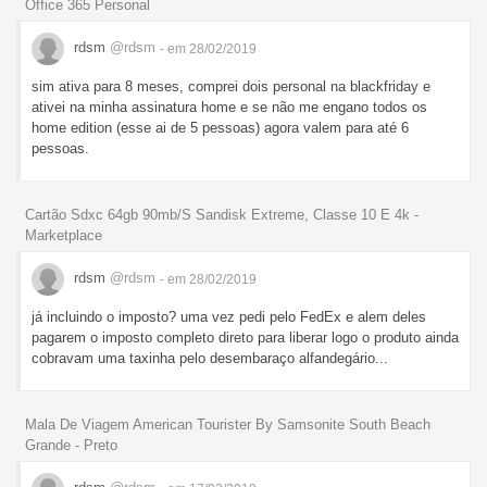
Office 365 Personal
rdsm
@rdsm
- em 28/02/2019
sim ativa para 8 meses, comprei dois personal na blackfriday e
ativei na minha assinatura home e se não me engano todos os
home edition (esse ai de 5 pessoas) agora valem para até 6
pessoas.
Cartão Sdxc 64gb 90mb/S Sandisk Extreme, Classe 10 E 4k -
Marketplace
rdsm
@rdsm
- em 28/02/2019
já incluindo o imposto? uma vez pedi pelo FedEx e alem deles
pagarem o imposto completo direto para liberar logo o produto ainda
cobravam uma taxinha pelo desembaraço alfandegário...
Mala De Viagem American Tourister By Samsonite South Beach
Grande - Preto