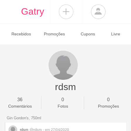
Gatry
Recebidos
Promoções
Cupons
Livre
rdsm
36
0
0
Comentários
Fotos
Promoções
Gin Gordon's, 750ml
rdsm
@rdsm
- em 27/04/2020