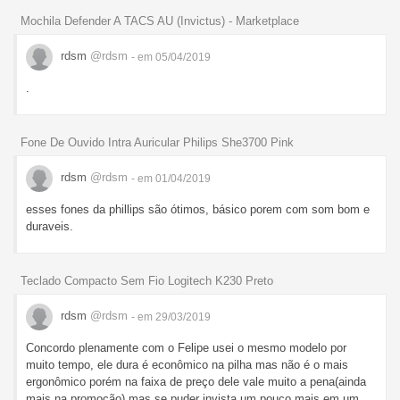
Mochila Defender A TACS AU (Invictus) - Marketplace
rdsm
@rdsm
- em 05/04/2019
.
Fone De Ouvido Intra Auricular Philips She3700 Pink
rdsm
@rdsm
- em 01/04/2019
esses fones da phillips são ótimos, básico porem com som bom e
duraveis.
Teclado Compacto Sem Fio Logitech K230 Preto
rdsm
@rdsm
- em 29/03/2019
Concordo plenamente com o Felipe usei o mesmo modelo por
muito tempo, ele dura é econômico na pilha mas não é o mais
ergonômico porém na faixa de preço dele vale muito a pena(ainda
mais na promoção) mas se puder invista um pouco mais em um