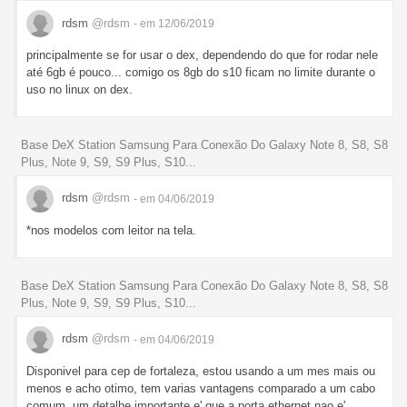
rdsm
@rdsm
- em 12/06/2019
principalmente se for usar o dex, dependendo do que for rodar nele
até 6gb é pouco... comigo os 8gb do s10 ficam no limite durante o
uso no linux on dex.
Base DeX Station Samsung Para Conexão Do Galaxy Note 8, S8, S8
Plus, Note 9, S9, S9 Plus, S10...
rdsm
@rdsm
- em 04/06/2019
*nos modelos com leitor na tela.
Base DeX Station Samsung Para Conexão Do Galaxy Note 8, S8, S8
Plus, Note 9, S9, S9 Plus, S10...
rdsm
@rdsm
- em 04/06/2019
Disponivel para cep de fortaleza, estou usando a um mes mais ou
menos e acho otimo, tem varias vantagens comparado a um cabo
comum, um detalhe importante e' que a porta ethernet nao e'