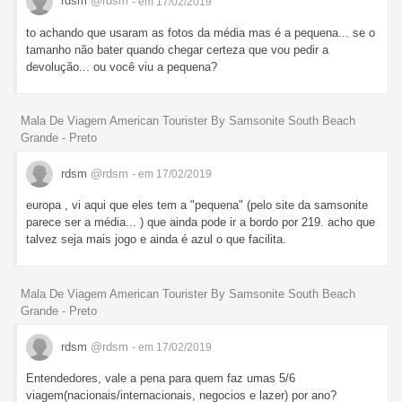
rdsm
@rdsm
- em 17/02/2019
to achando que usaram as fotos da média mas é a pequena... se o
tamanho não bater quando chegar certeza que vou pedir a
devolução... ou você viu a pequena?
Mala De Viagem American Tourister By Samsonite South Beach
Grande - Preto
rdsm
@rdsm
- em 17/02/2019
europa , vi aqui que eles tem a "pequena" (pelo site da samsonite
parece ser a média... ) que ainda pode ir a bordo por 219. acho que
talvez seja mais jogo e ainda é azul o que facilita.
Mala De Viagem American Tourister By Samsonite South Beach
Grande - Preto
rdsm
@rdsm
- em 17/02/2019
Entendedores, vale a pena para quem faz umas 5/6
viagem(nacionais/internacionais, negocios e lazer) por ano?