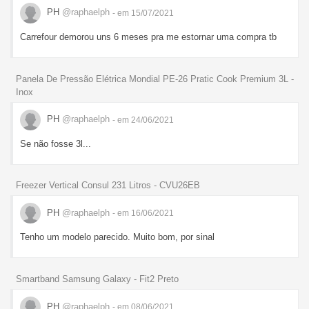
PH
@raphaelph
- em 15/07/2021
Carrefour demorou uns 6 meses pra me estornar uma compra tb
Panela De Pressão Elétrica Mondial PE-26 Pratic Cook Premium 3L -
Inox
PH
@raphaelph
- em 24/06/2021
Se não fosse 3l...
Freezer Vertical Consul 231 Litros - CVU26EB
PH
@raphaelph
- em 16/06/2021
Tenho um modelo parecido. Muito bom, por sinal
Smartband Samsung Galaxy - Fit2 Preto
PH
@raphaelph
- em 08/06/2021