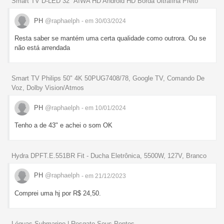
Smart TV D-LED 32" AIWA HD Android HD Borda Ultrafina Preto
PH
@raphaelph
- em 30/03/2024
Resta saber se mantém uma certa qualidade como outrora. Ou se
não está arrendada
Smart TV Philips 50" 4K 50PUG7408/78, Google TV, Comando De
Voz, Dolby Vision/Atmos
PH
@raphaelph
- em 10/01/2024
Tenho a de 43" e achei o som OK
Hydra DPFT.E.551BR Fit - Ducha Eletrônica, 5500W, 127V, Branco
PH
@raphaelph
- em 21/12/2023
Comprei uma hj por R$ 24,50.
Léguas Submarino | Resgate Seus Pontos