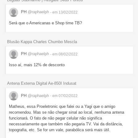
PH
@raphaelph
- em 13/02/2022
Será que o Americanas e Shop time TB?
Blusão Kappa Charles Chumbo Mescla
PH
@raphaelph
- em 08/02/2022
Isso aí, mais 12% de desconto
Antena Externa Digital Ae-850I Indusat
PH
@raphaelph
- em 07/02/2022
Matheus, essa Proeletronic que falei ou a Yagi que o amigo
recomendou. Mas se não chegar sinal ao local, nenhuma antena
funcionará. O fato de não pegar celular não significa
necessariamente que também não pegaria TV. Vai da distância,
topografia, etc. Se for um vale, parabólica será mais útil.