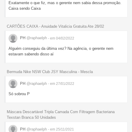
Exatamente o que fiz, mas o gerente nem sabia dessa promoção.
Caixa sendo Caixa
CARTÕES CAIXA - Anuidade Vitalicia Gratuita Ate 28/02
PH
@raphaelph
- em 04/02/2022
Alguém conseguiu da última vez? Na agência, o gerente nem
estavam sabendo disso aí
Bermuda Nike NSW Club JSY Masculina - Mescla
PH
@raphaelph
- em 27/01/2022
Só sobrou P
Máscara Descartável Tripla Camada Com Filtragem Bacteriana
Texstan Branca 50 Unidades
PH
@raphaelph
- em 25/11/2021