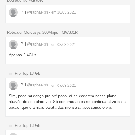
Dourado No Voltagev
PH
@raphaelph
- em 20/03/2021
Roteador Mercusys 300Mbps - MW301R
PH
@raphaelph
- em 08/03/2021
Apenas 2,4GHz.
Tim Pré Top 13 GB
PH
@raphaelph
- em 07/03/2021
Sim, pede mudança pro pré pago, aí se cadastra nesse plano
através do site claro vip. Só confirma antes se continua ativo essa
opção, que é a mais barata das mensais, acessando o vip.
Tim Pré Top 13 GB