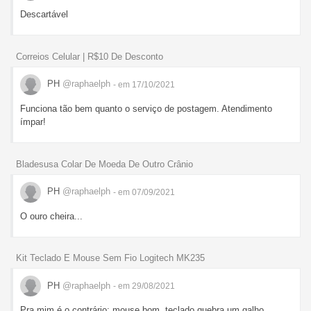
Descartável
Correios Celular | R$10 De Desconto
PH
@raphaelph
- em 17/10/2021
Funciona tão bem quanto o serviço de postagem. Atendimento
ímpar!
Bladesusa Colar De Moeda De Outro Crânio
PH
@raphaelph
- em 07/09/2021
O ouro cheira...
Kit Teclado E Mouse Sem Fio Logitech MK235
PH
@raphaelph
- em 29/08/2021
Pra mim é o contrário: mouse bom, teclado quebra um galho.