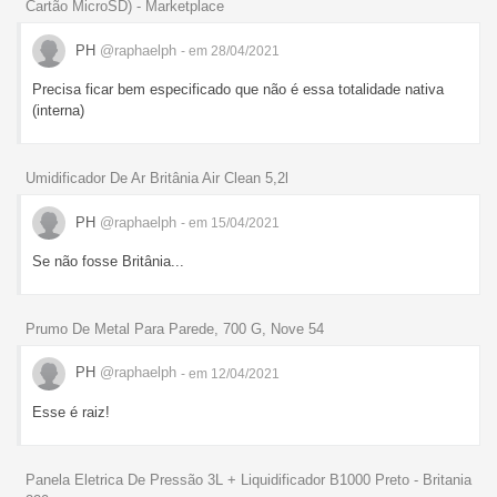
Cartão MicroSD) - Marketplace
PH
@raphaelph
- em 28/04/2021
Precisa ficar bem especificado que não é essa totalidade nativa
(interna)
Umidificador De Ar Britânia Air Clean 5,2l
PH
@raphaelph
- em 15/04/2021
Se não fosse Britânia...
Prumo De Metal Para Parede, 700 G, Nove 54
PH
@raphaelph
- em 12/04/2021
Esse é raiz!
Panela Eletrica De Pressão 3L + Liquidificador B1000 Preto - Britania