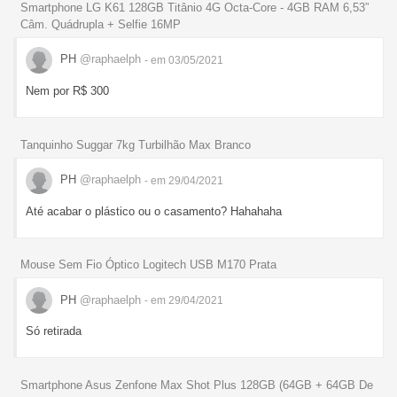
Smartphone LG K61 128GB Titânio 4G Octa-Core - 4GB RAM 6,53”
Câm. Quádrupla + Selfie 16MP
PH
@raphaelph
- em 03/05/2021
Nem por R$ 300
Tanquinho Suggar 7kg Turbilhão Max Branco
PH
@raphaelph
- em 29/04/2021
Até acabar o plástico ou o casamento? Hahahaha
Mouse Sem Fio Óptico Logitech USB M170 Prata
PH
@raphaelph
- em 29/04/2021
Só retirada
Smartphone Asus Zenfone Max Shot Plus 128GB (64GB + 64GB De