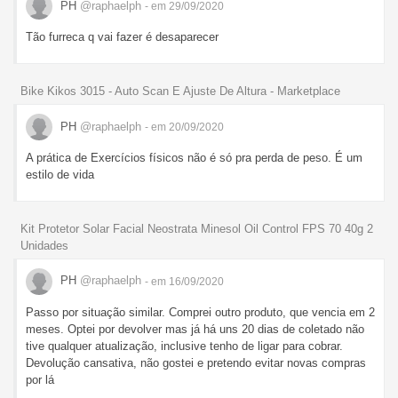
PH
@raphaelph
- em 29/09/2020
Tão furreca q vai fazer é desaparecer
Bike Kikos 3015 - Auto Scan E Ajuste De Altura - Marketplace
PH
@raphaelph
- em 20/09/2020
A prática de Exercícios físicos não é só pra perda de peso. É um
estilo de vida
Kit Protetor Solar Facial Neostrata Minesol Oil Control FPS 70 40g 2
Unidades
PH
@raphaelph
- em 16/09/2020
Passo por situação similar. Comprei outro produto, que vencia em 2
meses. Optei por devolver mas já há uns 20 dias de coletado não
tive qualquer atualização, inclusive tenho de ligar para cobrar.
Devolução cansativa, não gostei e pretendo evitar novas compras
por lá