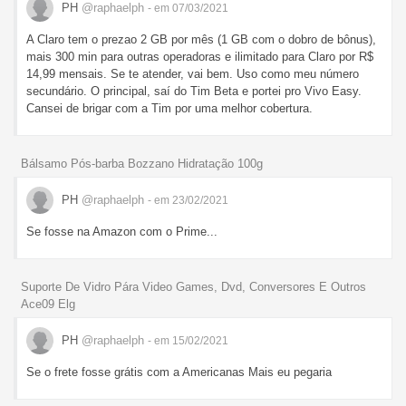
PH
@raphaelph
- em 07/03/2021
A Claro tem o prezao 2 GB por mês (1 GB com o dobro de bônus),
mais 300 min para outras operadoras e ilimitado para Claro por R$
14,99 mensais. Se te atender, vai bem. Uso como meu número
secundário. O principal, saí do Tim Beta e portei pro Vivo Easy.
Cansei de brigar com a Tim por uma melhor cobertura.
Bálsamo Pós-barba Bozzano Hidratação 100g
PH
@raphaelph
- em 23/02/2021
Se fosse na Amazon com o Prime...
Suporte De Vidro Pára Video Games, Dvd, Conversores E Outros
Ace09 Elg
PH
@raphaelph
- em 15/02/2021
Se o frete fosse grátis com a Americanas Mais eu pegaria