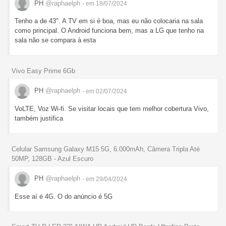
PH
@raphaelph
- em 18/07/2024
Tenho a de 43". A TV em si é boa, mas eu não colocaria na sala
como principal. O Android funciona bem, mas a LG que tenho na
sala não se compara à esta
Vivo Easy Prime 6Gb
PH
@raphaelph
- em 02/07/2024
VoLTE, Voz Wi-fi. Se visitar locais que tem melhor cobertura Vivo,
também justifica
Celular Samsung Galaxy M15 5G, 6.000mAh, Câmera Tripla Até
50MP, 128GB - Azul Escuro
PH
@raphaelph
- em 29/04/2024
Esse aí é 4G. O do anúncio é 5G