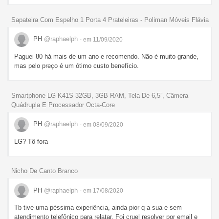
Sapateira Com Espelho 1 Porta 4 Prateleiras - Poliman Móveis Flávia
PH
@raphaelph
- em 11/09/2020
Paguei 80 há mais de um ano e recomendo. Não é muito grande,
mas pelo preço é um ótimo custo benefício.
Smartphone LG K41S 32GB, 3GB RAM, Tela De 6,5”, Câmera
Quádrupla E Processador Octa-Core
PH
@raphaelph
- em 08/09/2020
LG? Tô fora
Nicho De Canto Branco
PH
@raphaelph
- em 17/08/2020
Tb tive uma péssima experiência, ainda pior q a sua e sem
atendimento telefônico para relatar. Foi cruel resolver por email e