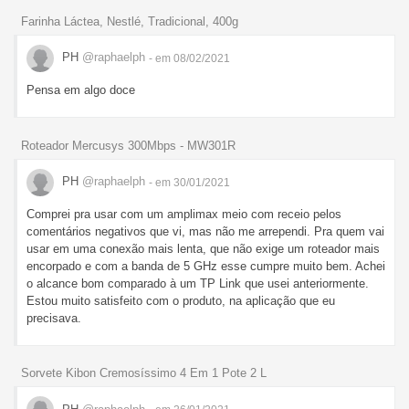
Farinha Láctea, Nestlé, Tradicional, 400g
PH
@raphaelph
- em 08/02/2021
Pensa em algo doce
Roteador Mercusys 300Mbps - MW301R
PH
@raphaelph
- em 30/01/2021
Comprei pra usar com um amplimax meio com receio pelos
comentários negativos que vi, mas não me arrependi. Pra quem vai
usar em uma conexão mais lenta, que não exige um roteador mais
encorpado e com a banda de 5 GHz esse cumpre muito bem. Achei
o alcance bom comparado à um TP Link que usei anteriormente.
Estou muito satisfeito com o produto, na aplicação que eu
precisava.
Sorvete Kibon Cremosíssimo 4 Em 1 Pote 2 L