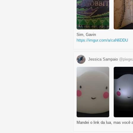
Sim, Gavin
https://imgur.com/a/caN6DDU
Jessica Sampaio
@piege
Mandei o link da lua, mas você