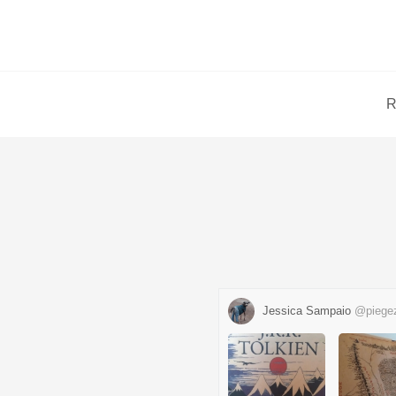
R
Jessica Sampaio
@piege