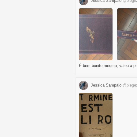
Jessica Sampaio
@piege
É bem bonito mesmo, valeu a p
Jessica Sampaio
@piege