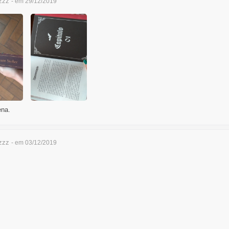
zzz
- em 29/12/2019
ena.
zzz
- em 03/12/2019