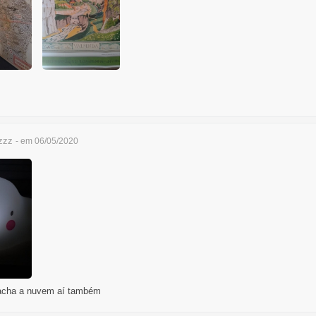
zzz
- em 06/05/2020
 acha a nuvem aí também