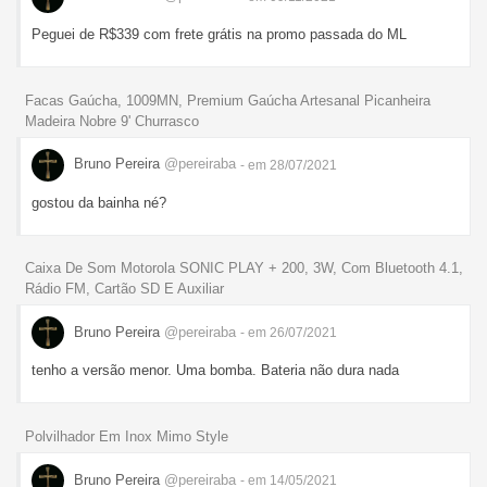
Peguei de R$339 com frete grátis na promo passada do ML
Facas Gaúcha, 1009MN, Premium Gaúcha Artesanal Picanheira
Madeira Nobre 9' Churrasco
Bruno Pereira
@pereiraba
- em 28/07/2021
gostou da bainha né?
Caixa De Som Motorola SONIC PLAY + 200, 3W, Com Bluetooth 4.1,
Rádio FM, Cartão SD E Auxiliar
Bruno Pereira
@pereiraba
- em 26/07/2021
tenho a versão menor. Uma bomba. Bateria não dura nada
Polvilhador Em Inox Mimo Style
Bruno Pereira
@pereiraba
- em 14/05/2021