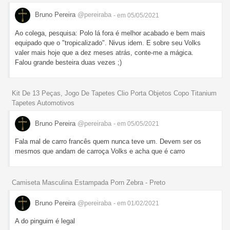
Bruno Pereira
@pereiraba
- em 05/05/2021
Ao colega, pesquisa: Polo lá fora é melhor acabado e bem mais
equipado que o "tropicalizado". Nivus idem. E sobre seu Volks
valer mais hoje que a dez meses atrás, conte-me a mágica.
Falou grande besteira duas vezes ;)
Kit De 13 Peças, Jogo De Tapetes Clio Porta Objetos Copo Titanium
Tapetes Automotivos
Bruno Pereira
@pereiraba
- em 05/05/2021
Fala mal de carro francês quem nunca teve um. Devem ser os
mesmos que andam de carroça Volks e acha que é carro
Camiseta Masculina Estampada Porn Zebra - Preto
Bruno Pereira
@pereiraba
- em 01/02/2021
A do pinguim é legal