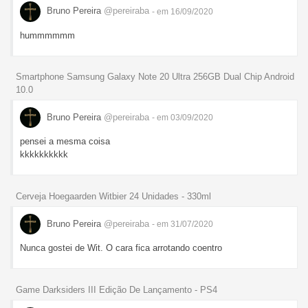
Bruno Pereira
@pereiraba
- em 16/09/2020
hummmmmm
Smartphone Samsung Galaxy Note 20 Ultra 256GB Dual Chip Android
10.0
Bruno Pereira
@pereiraba
- em 03/09/2020
pensei a mesma coisa
kkkkkkkkkk
Cerveja Hoegaarden Witbier 24 Unidades - 330ml
Bruno Pereira
@pereiraba
- em 31/07/2020
Nunca gostei de Wit. O cara fica arrotando coentro
Game Darksiders III Edição De Lançamento - PS4