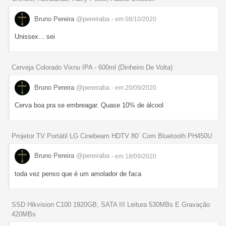
Bruno Pereira
@pereiraba
- em 08/10/2020
Unissex... sei
Cerveja Colorado Vixnu IPA - 600ml (Dinheiro De Volta)
Bruno Pereira
@pereiraba
- em 20/09/2020
Cerva boa pra se embreagar. Quase 10% de álcool
Projetor TV Portátil LG Cinebeam HDTV 80´ Com Bluetooth PH450U
Bruno Pereira
@pereiraba
- em 18/09/2020
toda vez penso que é um amolador de faca
SSD Hikvision C100 1920GB, SATA III Leitura 530MBs E Gravação
420MBs