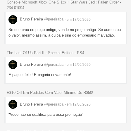
Console Microsoft Xbox One S 1tb + Star Wars Jedi: Fallen Order -
234-01094
Bruno Pereira
@pereiraba
- em 17/06/2020
Se comprou no preço antigo, vende no preço antigo. Se aumentou
o valor, mesmo assim, a culpa é sim do empresário malvadão.
The Last Of Us Part II - Special Edition - PS4
Bruno Pereira
@pereiraba
- em 12/06/2020
E paguei feliz! E pagaria novamente!
R$10 Off Em Pedidos Com Valor Mínimo De R$50!
Bruno Pereira
@pereiraba
- em 12/06/2020
"Você não se qualifica para essa promoção"