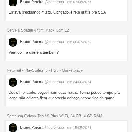
Bruno Pereira
@pereiraba
- em 07/08/2025
Estava precisando muito. Obrigado. Frete grátis pra SSA
Cerveja Spaten 473ml Pack Com 12
Bruno Pereira
@pereiraba
- em 06/07/2025
Vem com a diarréia também?
Returnal - PlayStation 5 - PS5 - Marketplace
Bruno Pereira
@pereiraba
- em 24/06/2024
Desisti foi cedo. Joguei nem duas horas. Tenho pouco tempo pra
jogar, não adianta ficar quebrando cabeça nesse tipo de game.
Samsung Galaxy Tab A9 Plus Wi-Fi, 64 GB, 4 GB RAM
Bruno Pereira
@pereiraba
- em 15/05/2024