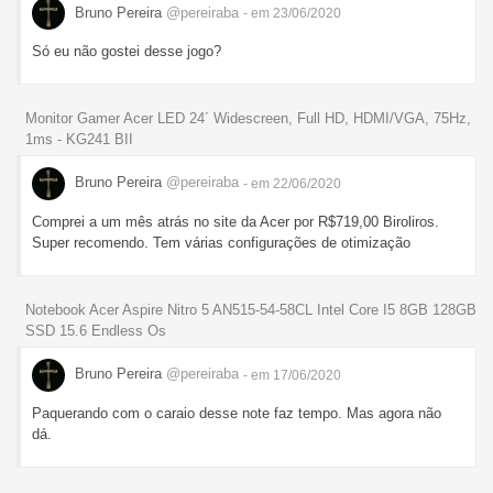
Bruno Pereira
@pereiraba
- em 23/06/2020
Só eu não gostei desse jogo?
Monitor Gamer Acer LED 24´ Widescreen, Full HD, HDMI/VGA, 75Hz,
1ms - KG241 BII
Bruno Pereira
@pereiraba
- em 22/06/2020
Comprei a um mês atrás no site da Acer por R$719,00 Biroliros.
Super recomendo. Tem várias configurações de otimização
Notebook Acer Aspire Nitro 5 AN515-54-58CL Intel Core I5 8GB 128GB
SSD 15.6 Endless Os
Bruno Pereira
@pereiraba
- em 17/06/2020
Paquerando com o caraio desse note faz tempo. Mas agora não
dá.