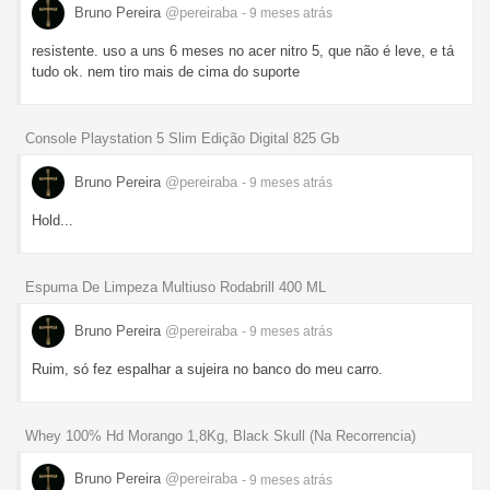
Bruno Pereira
@pereiraba
- 9 meses
atrás
resistente. uso a uns 6 meses no acer nitro 5, que não é leve, e tá
tudo ok. nem tiro mais de cima do suporte
Console Playstation 5 Slim Edição Digital 825 Gb
Bruno Pereira
@pereiraba
- 9 meses
atrás
Hold...
Espuma De Limpeza Multiuso Rodabrill 400 ML
Bruno Pereira
@pereiraba
- 9 meses
atrás
Ruim, só fez espalhar a sujeira no banco do meu carro.
Whey 100% Hd Morango 1,8Kg, Black Skull (Na Recorrencia)
Bruno Pereira
@pereiraba
- 9 meses
atrás