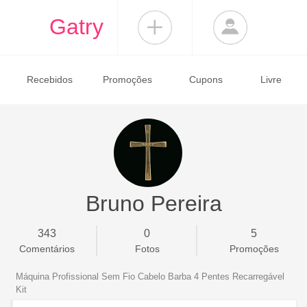
Gatry
Recebidos
Promoções
Cupons
Livre
Bruno Pereira
343
0
5
Comentários
Fotos
Promoções
Máquina Profissional Sem Fio Cabelo Barba 4 Pentes Recarregável
Kit