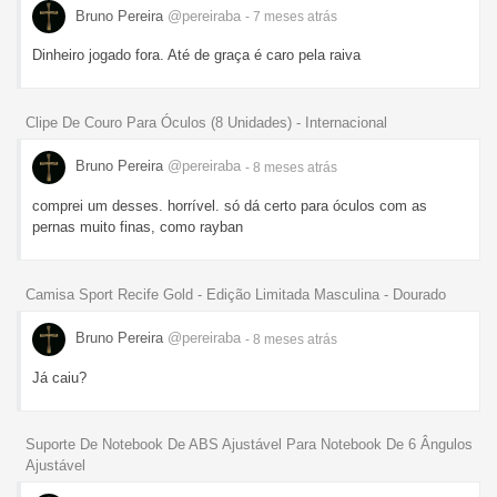
Bruno Pereira
@pereiraba
- 7 meses
atrás
Dinheiro jogado fora. Até de graça é caro pela raiva
Clipe De Couro Para Óculos (8 Unidades) - Internacional
Bruno Pereira
@pereiraba
- 8 meses
atrás
comprei um desses. horrível. só dá certo para óculos com as
pernas muito finas, como rayban
Camisa Sport Recife Gold - Edição Limitada Masculina - Dourado
Bruno Pereira
@pereiraba
- 8 meses
atrás
Já caiu?
Suporte De Notebook De ABS Ajustável Para Notebook De 6 Ângulos
Ajustável