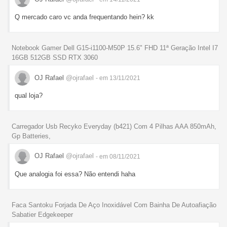
Q mercado caro vc anda frequentando hein? kk
Notebook Gamer Dell G15-i1100-M50P 15.6" FHD 11ª Geração Intel I7
16GB 512GB SSD RTX 3060
OJ Rafael
@ojrafael
- em 13/11/2021
qual loja?
Carregador Usb Recyko Everyday (b421) Com 4 Pilhas AAA 850mAh,
Gp Batteries,
OJ Rafael
@ojrafael
- em 08/11/2021
Que analogia foi essa? Não entendi haha
Faca Santoku Forjada De Aço Inoxidável Com Bainha De Autoafiação
Sabatier Edgekeeper