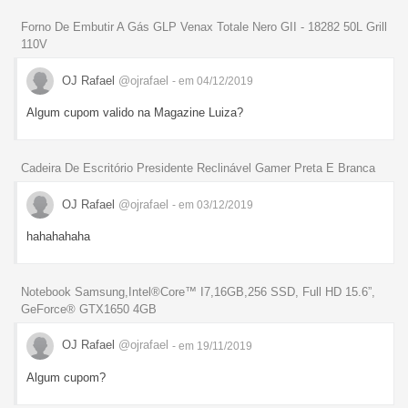
Forno De Embutir A Gás GLP Venax Totale Nero GII - 18282 50L Grill
110V
OJ Rafael
@ojrafael
- em 04/12/2019
Algum cupom valido na Magazine Luiza?
Cadeira De Escritório Presidente Reclinável Gamer Preta E Branca
OJ Rafael
@ojrafael
- em 03/12/2019
hahahahaha
Notebook Samsung,Intel®Core™ I7,16GB,256 SSD, Full HD 15.6”,
GeForce® GTX1650 4GB
OJ Rafael
@ojrafael
- em 19/11/2019
Algum cupom?