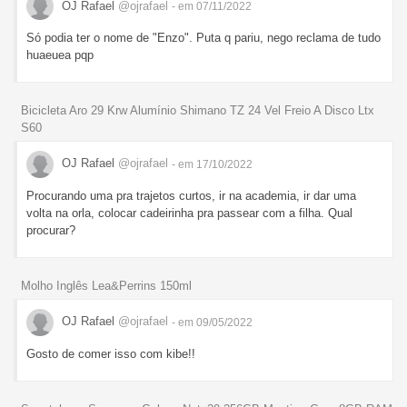
OJ Rafael
@ojrafael
- em 07/11/2022
Só podia ter o nome de "Enzo". Puta q pariu, nego reclama de tudo
huaeuea pqp
Bicicleta Aro 29 Krw Alumínio Shimano TZ 24 Vel Freio A Disco Ltx
S60
OJ Rafael
@ojrafael
- em 17/10/2022
Procurando uma pra trajetos curtos, ir na academia, ir dar uma
volta na orla, colocar cadeirinha pra passear com a filha. Qual
procurar?
Molho Inglês Lea&Perrins 150ml
OJ Rafael
@ojrafael
- em 09/05/2022
Gosto de comer isso com kibe!!