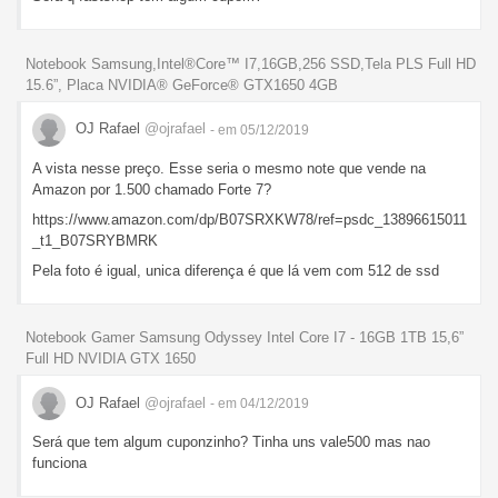
Notebook Samsung,Intel®Core™ I7,16GB,256 SSD,Tela PLS Full HD
15.6”, Placa NVIDIA® GeForce® GTX1650 4GB
OJ Rafael
@ojrafael
- em 05/12/2019
A vista nesse preço. Esse seria o mesmo note que vende na
Amazon por 1.500 chamado Forte 7?
https://www.amazon.com/dp/B07SRXKW78/ref=psdc_13896615011
_t1_B07SRYBMRK
Pela foto é igual, unica diferença é que lá vem com 512 de ssd
Notebook Gamer Samsung Odyssey Intel Core I7 - 16GB 1TB 15,6”
Full HD NVIDIA GTX 1650
OJ Rafael
@ojrafael
- em 04/12/2019
Será que tem algum cuponzinho? Tinha uns vale500 mas nao
funciona