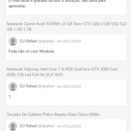
O meu atual é gravado na bios a ativação, não daria para
aproveitar..
Notebook Gamer Avell I5-9300h 16 GB Ram GTX 1050 3 GB SSD 512
GB + HD 1 TB
OJ Rafael
@ojrafael
- em 09/11/2019
Foda não vir com Windows
Notebook Odyssey Intel Core 7 I5 8GB (GeForce GTX 1050 Com
4GB) 1TB Led Full Hd 15.6'' W10
OJ Rafael
@ojrafael
- em 08/11/2019
?
Secador De Cabelos Philco Beauty Glam Cinza 2000w
OJ Rafael
@ojrafael
- em 07/11/2019