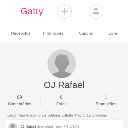
Gatry
Recebidos
Promoções
Cupons
Livre
OJ Rafael
69
0
1
Comentários
Fotos
Promoções
Carga Para Aparelho De Barbear Gillette Mach3 12 Unidades
OJ Rafael
@ojrafael
- em 15/11/2024