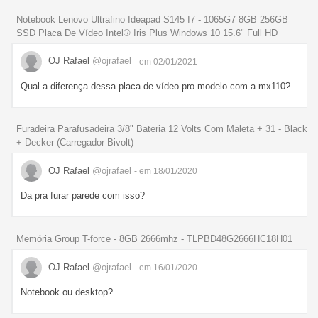
Notebook Lenovo Ultrafino Ideapad S145 I7 - 1065G7 8GB 256GB
SSD Placa De Vídeo Intel® Iris Plus Windows 10 15.6" Full HD
OJ Rafael
@ojrafael
- em 02/01/2021
Qual a diferença dessa placa de vídeo pro modelo com a mx110?
Furadeira Parafusadeira 3/8" Bateria 12 Volts Com Maleta + 31 - Black
+ Decker (Carregador Bivolt)
OJ Rafael
@ojrafael
- em 18/01/2020
Da pra furar parede com isso?
Memória Group T-force - 8GB 2666mhz - TLPBD48G2666HC18H01
OJ Rafael
@ojrafael
- em 16/01/2020
Notebook ou desktop?