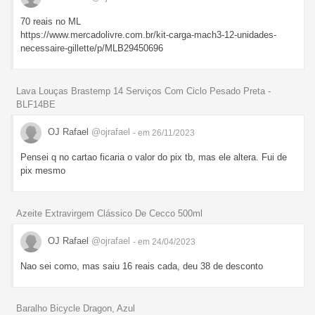
70 reais no ML
https://www.mercadolivre.com.br/kit-carga-mach3-12-unidades-
necessaire-gillette/p/MLB29450696
Lava Louças Brastemp 14 Serviços Com Ciclo Pesado Preta -
BLF14BE
OJ Rafael
@ojrafael
- em 26/11/2023
Pensei q no cartao ficaria o valor do pix tb, mas ele altera. Fui de
pix mesmo
Azeite Extravirgem Clássico De Cecco 500ml
OJ Rafael
@ojrafael
- em 24/04/2023
Nao sei como, mas saiu 16 reais cada, deu 38 de desconto
Baralho Bicycle Dragon, Azul