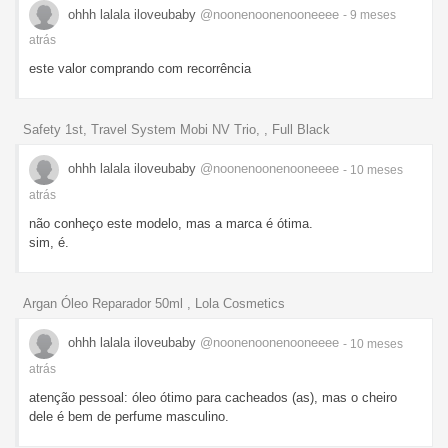
ohhh lalala iloveubaby
@noonenoonenooneeee
- 9 meses
atrás
este valor comprando com recorrência
Safety 1st, Travel System Mobi NV Trio, , Full Black
ohhh lalala iloveubaby
@noonenoonenooneeee
- 10 meses
atrás
não conheço este modelo, mas a marca é ótima.
sim, é.
Argan Óleo Reparador 50ml , Lola Cosmetics
ohhh lalala iloveubaby
@noonenoonenooneeee
- 10 meses
atrás
atenção pessoal: óleo ótimo para cacheados (as), mas o cheiro
dele é bem de perfume masculino.