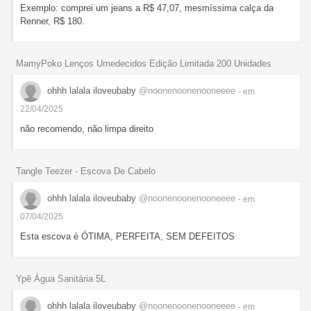
Exemplo: comprei um jeans a R$ 47,07, mesmíssima calça da
Renner, R$ 180.
MamyPoko Lenços Umedecidos Edição Limitada 200 Unidades
ohhh lalala iloveubaby
@noonenoonenooneeee
- em
22/04/2025
não recomendo, não limpa direito
Tangle Teezer - Escova De Cabelo
ohhh lalala iloveubaby
@noonenoonenooneeee
- em
07/04/2025
Esta escova é ÓTIMA, PERFEITA, SEM DEFEITOS
Ypê Água Sanitária 5L
ohhh lalala iloveubaby
@noonenoonenooneeee
- em