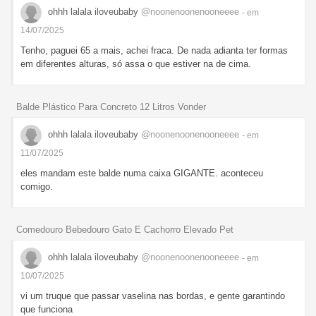
ohhh lalala iloveubaby
@noonenoonenooneeee
- em
14/07/2025
Tenho, paguei 65 a mais, achei fraca. De nada adianta ter formas
em diferentes alturas, só assa o que estiver na de cima.
Balde Plástico Para Concreto 12 Litros Vonder
ohhh lalala iloveubaby
@noonenoonenooneeee
- em
11/07/2025
eles mandam este balde numa caixa GIGANTE. aconteceu
comigo.
Comedouro Bebedouro Gato E Cachorro Elevado Pet
ohhh lalala iloveubaby
@noonenoonenooneeee
- em
10/07/2025
vi um truque que passar vaselina nas bordas, e gente garantindo
que funciona