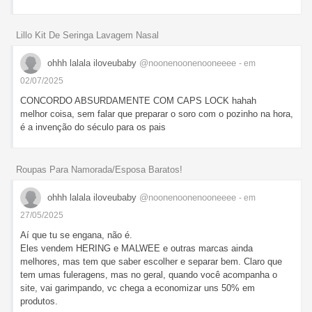
Lillo Kit De Seringa Lavagem Nasal
ohhh lalala iloveubaby
@noonenoonenooneeee
- em
02/07/2025
CONCORDO ABSURDAMENTE COM CAPS LOCK hahah
melhor coisa, sem falar que preparar o soro com o pozinho na hora,
é a invenção do século para os pais
Roupas Para Namorada/Esposa Baratos!
ohhh lalala iloveubaby
@noonenoonenooneeee
- em
27/05/2025
Aí que tu se engana, não é.
Eles vendem HERING e MALWEE e outras marcas ainda
melhores, mas tem que saber escolher e separar bem. Claro que
tem umas fuleragens, mas no geral, quando você acompanha o
site, vai garimpando, vc chega a economizar uns 50% em
produtos.