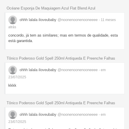
Océane Esponja De Maquiagem Azul Flat Blend Azul
ohhh lalala iloveubaby
@noonenoonenooneeee
- 11 meses
atrás
concordo, já tem as similares; mas em termos de qualidade, esta
está garantida.
Tônico Poderoso Gold Spell 250ml Antiqueda E Preenche Falhas
ohhh lalala iloveubaby
@noonenoonenooneeee
- em
23/07/2025
kkkk
Tônico Poderoso Gold Spell 250ml Antiqueda E Preenche Falhas
ohhh lalala iloveubaby
@noonenoonenooneeee
- em
23/07/2025