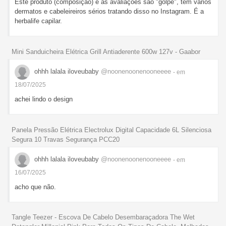
Este produto (composição) e as avaliações são "golpe", tem vários
dermatos e cabeleireiros sérios tratando disso no Instagram. É a
herbalife capilar.
Mini Sanduicheira Elétrica Grill Antiaderente 600w 127v - Gaabor
ohhh lalala iloveubaby
@noonenoonenooneeee
- em
18/07/2025
achei lindo o design
Panela Pressão Elétrica Electrolux Digital Capacidade 6L Silenciosa
Segura 10 Travas Segurança PCC20
ohhh lalala iloveubaby
@noonenoonenooneeee
- em
16/07/2025
acho que não.
Tangle Teezer - Escova De Cabelo Desembaraçadora The Wet