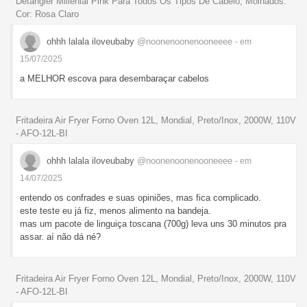
Detangler Millenial Pink Para Todos Os Tipos De Cabelo, Molhados.
Cor: Rosa Claro
ohhh lalala iloveubaby
@noonenoonenooneeee
- em
15/07/2025
a MELHOR escova para desembaraçar cabelos
Fritadeira Air Fryer Forno Oven 12L, Mondial, Preto/Inox, 2000W, 110V
- AFO-12L-BI
ohhh lalala iloveubaby
@noonenoonenooneeee
- em
14/07/2025
entendo os confrades e suas opiniões, mas fica complicado.
este teste eu já fiz, menos alimento na bandeja.
mas um pacote de linguiça toscana (700g) leva uns 30 minutos pra
assar. aí não dá né?
Fritadeira Air Fryer Forno Oven 12L, Mondial, Preto/Inox, 2000W, 110V
- AFO-12L-BI