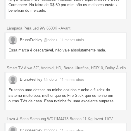
Carmenere. Na faixa de R$ 50 pra mim são os melhores custo x
benefício do mercado.
Lâmpada Pera Led 9W 6500K - Avant
BrunoFrehley
@nobru
- 11 meses
atrás
Essa marca é descartável, não vale absolutamente nada.
Smart TV Aiwa 32”, Android, HD, Borda Ultrafina, HDR10, Dolby Áudio
BrunoFrehley
@nobru
- 11 meses
atrás
Eu tenho uma dessas na minha cozinha e acho a fluidez do
sistema muito boa, melhor que os Fire Stick que eu tenho em
outras TVs da casa. Essa tvzinha foi uma excelente surpresa.
Lava & Seca Samsung WD11M4473 Branca 11 Kg Invert-110V
BrunoFrehley
@nobru
- 11 meses
atrás