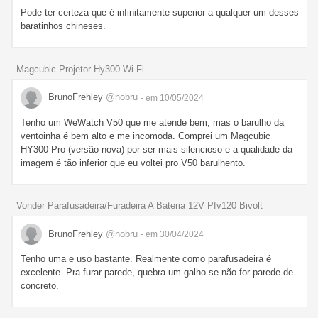
Pode ter certeza que é infinitamente superior a qualquer um desses
baratinhos chineses.
Magcubic Projetor Hy300 Wi-Fi
BrunoFrehley
@nobru
- em 10/05/2024
Tenho um WeWatch V50 que me atende bem, mas o barulho da
ventoinha é bem alto e me incomoda. Comprei um Magcubic
HY300 Pro (versão nova) por ser mais silencioso e a qualidade da
imagem é tão inferior que eu voltei pro V50 barulhento.
Vonder Parafusadeira/Furadeira A Bateria 12V Pfv120 Bivolt
BrunoFrehley
@nobru
- em 30/04/2024
Tenho uma e uso bastante. Realmente como parafusadeira é
excelente. Pra furar parede, quebra um galho se não for parede de
concreto.