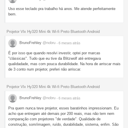
Uso esse teclado pra trabalho há anos. Me atende perfeitamente
bem.
Projetor Vlx Hy320 Mini 4k Wi-fi Preto Bluetooth Android
BrunoFrehley
@nobru
- 6 meses
atrás
É por isso que quando resolvi investir, optei por marcas
"clássicas". Tudo que eu tive da Blitzwolf até entregava
qualidadade, mas com pouca durabilidade. Na hora de arriscar mais
de 3 conto num projetor, preferi não arriscar.
Projetor Vlx Hy320 Mini 4k Wi-fi Preto Bluetooth Android
BrunoFrehley
@nobru
- 6 meses
atrás
Pra quem nunca teve projetor, esses baratinhos impressionam. Eu
acho que entregam até demais por 200 reais, mas não tem nem
comparação com projetores "de verdade". Qualidade de
construção, som/imagem, ruído, durabilidade, sistema, enfim. São