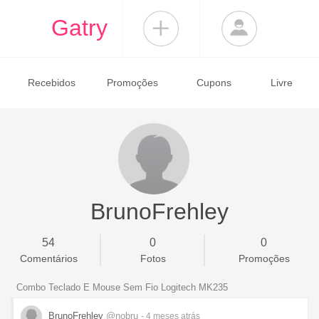
Gatry
Recebidos
Promoções
Cupons
Livre
BrunoFrehley
54
0
0
Comentários
Fotos
Promoções
Combo Teclado E Mouse Sem Fio Logitech MK235
BrunoFrehley
@nobru
- 4 meses
atrás