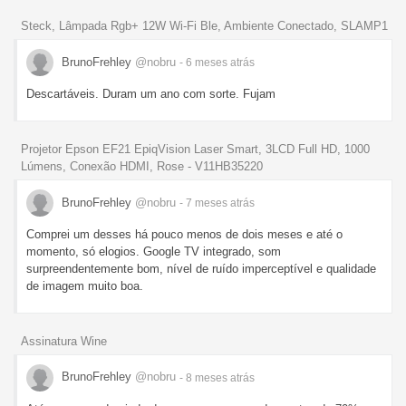
Steck, Lâmpada Rgb+ 12W Wi-Fi Ble, Ambiente Conectado, SLAMP1
BrunoFrehley
@nobru
- 6 meses
atrás
Descartáveis. Duram um ano com sorte. Fujam
Projetor Epson EF21 EpiqVision Laser Smart, 3LCD Full HD, 1000
Lúmens, Conexão HDMI, Rose - V11HB35220
BrunoFrehley
@nobru
- 7 meses
atrás
Comprei um desses há pouco menos de dois meses e até o
momento, só elogios. Google TV integrado, som
surpreendentemente bom, nível de ruído imperceptível e qualidade
de imagem muito boa.
Assinatura Wine
BrunoFrehley
@nobru
- 8 meses
atrás