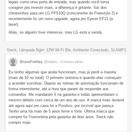
legais como uma porta de entrada, mas quando você toma
coragem pra investir mais, a diferença é gritante. Saí dos
chinesinhos para um LG PF510Q (concorrente do Freestyle 2) e
recentemente fiz um novo upgrade, agora pro Epson EF21 (a
laser).
Aliás, se alguém tiver interesse, meu LG está a venda.
Steck, Lâmpada Rgb+ 12W Wi-Fi Ble, Ambiente Conectado, SLAMP1
BrunoFrehley
@nobru
- 6 meses
atrás
Eu tenho algumas que ainda funcionam, mas já perdi a maioria
(mais de 10 no total). O primeiro sintoma é quando elas começam
a acender sozinhas. Depois as rotinas de automação funcionam de
forma intermitente, até a hora que param de responder aos
comandos. Me mandaram 6 na garantia e todas apresentaram o
mesmo defeito com cerca de um ano de uso. A marca mais durável
até agora aqui em casa foi a Positivo, por incrível que pareça.
Tenho uma há mais de 5 anos firme e forte. Última marca que
comprei foi Tramontina pela garantia de dois anos. Steck não
compro mais.