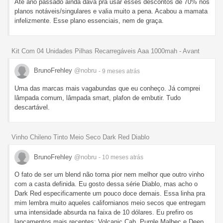
Até ano passado ainda dava pra usar esses descontos de 70% nos
planos notáveis/singulares e valia muito a pena. Acabou a mamata
infelizmente. Esse plano essenciais, nem de graça.
Kit Com 04 Unidades Pilhas Recarregáveis Aaa 1000mah - Avant
BrunoFrehley
@nobru
- 9 meses
atrás
Uma das marcas mais vagabundas que eu conheço. Já comprei
lâmpada comum, lâmpada smart, plafon de embutir. Tudo
descartável.
Vinho Chileno Tinto Meio Seco Dark Red Diablo
BrunoFrehley
@nobru
- 10 meses
atrás
O fato de ser um blend não torna pior nem melhor que outro vinho
com a casta definida. Eu gosto dessa série Diablo, mas acho o
Dark Red especificamente um pouco doce demais. Essa linha pra
mim lembra muito aqueles californianos meio secos que entregam
uma intensidade absurda na faixa de 10 dólares. Eu prefiro os
lançamentos mais recentes: Volcanic Cab, Purple Malbec e Deep