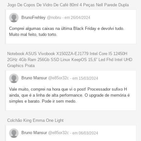
Jogo De Copos De Vidro De Café 80ml 4 Peças Nell Parede Dupla
BrunoFrehley
@nobru
- em 26/04/2024
Comprei algumas caixas na última Black Friday e devolvi tudo.
Muito mal feito, tudo torto.
Notebook ASUS Vivobook X1502ZA-EJ1779 Intel Core I5 12450H
2GHz 4Gb Ram 256Gb SSD Linux KeepOS 15,6” Led Fhd Intel UHD
Graphics Prata
Bruno Mansur
@e85or32c
- em 15/03/2024
Vale muito, comprei na hora que vi o post! Processador sufixo H
ainda, que é a linha de alta performance. O upgrade de memória é
simples e barato. Pode ir sem medo.
Colchão King Emma One Light
Bruno Mansur
@e85or32c
- em 06/03/2024