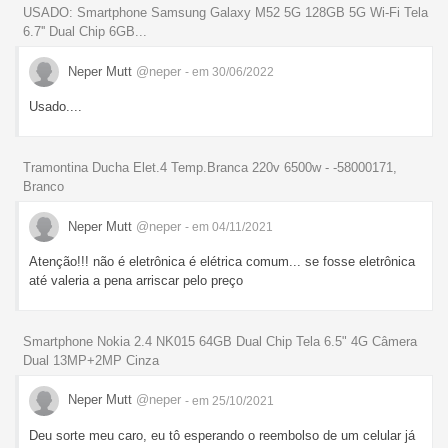
USADO: Smartphone Samsung Galaxy M52 5G 128GB 5G Wi-Fi Tela
6.7'' Dual Chip 6GB...
Neper Mutt
@neper
- em 30/06/2022
Usado....
Tramontina Ducha Elet.4 Temp.Branca 220v 6500w - -58000171,
Branco
Neper Mutt
@neper
- em 04/11/2021
Atenção!!! não é eletrônica é elétrica comum... se fosse eletrônica
até valeria a pena arriscar pelo preço
Smartphone Nokia 2.4 NK015 64GB Dual Chip Tela 6.5" 4G Câmera
Dual 13MP+2MP Cinza
Neper Mutt
@neper
- em 25/10/2021
Deu sorte meu caro, eu tô esperando o reembolso de um celular já