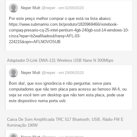
Neper Mutt
@neper
- em 02/09/2020
Por este preço melhor comprar o que está na lista abaixo:
https://www.submarino.com.br/produto/1820969466/notebook-
compaq-presario-cq-25-intel-pentium-4gb-240gb-ssd-14-windows-10-
cinza?epar=b2wafiliados&franq=AFL-03-
224215&opn=AFLNOVOSUB
Adaptador D-Link DWA-131 Wireless USB Nano N 300Mbps
Neper Mutt
@neper
- em 29/06/2020
Bom dia!, que isso ignorância é não perguntar, serve para
computadores que não tem placa para acesso ao famoso Wi-fi, ou
seja se você tem um desktop que não tem esta placa, pode usar
este dispositivo numa porta usb.
Caixa De Som Amplificada TRC 517 Bluetooth, USB, Rádio FM E
Iluminação 190W