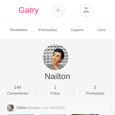
Gatry
Recebidos
Promoções
Cupons
Livre
Nailton
144
1
3
Comentários
Fotos
Promoções
Nailton
@nailton
- em 20/07/2022