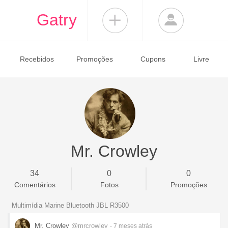
Gatry
Recebidos
Promoções
Cupons
Livre
Mr. Crowley
34
0
0
Comentários
Fotos
Promoções
Multimídia Marine Bluetooth JBL R3500
Mr. Crowley
@mrcrowley
- 7 meses
atrás