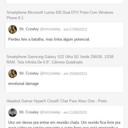
Smartphone Microsoft Lumia 435 Dual DTV Preto Com Windows
Phone 8.1
Mr. Crowley
@mrcrowley
- em 27/08/2023
Perdeu feio a batalha, mas tinha algum potencial.
Smartphone Samsung Galaxy S22 Ultra 5G Verde 256GB, 12GB
RAM, Tela Infinita De 6.8”, Câmera Quádrupla
Mr. Crowley
@mrcrowley
- em 25/08/2023
emotional damage
Headset Gamer HyperX CloudX Chat Para Xbox One - Preto
Mr. Crowley
@mrcrowley
- em 11/08/2023
Uso um desse pra entrar em reunião chata. Um ouvido fica livre pra
ouvir vídeo no celular enquanto o outro finge que está prestando a