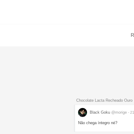
R
Chocolate Lacta Recheado Ouro
Black Goku
@morige
- 2
Não chega íntegro né?