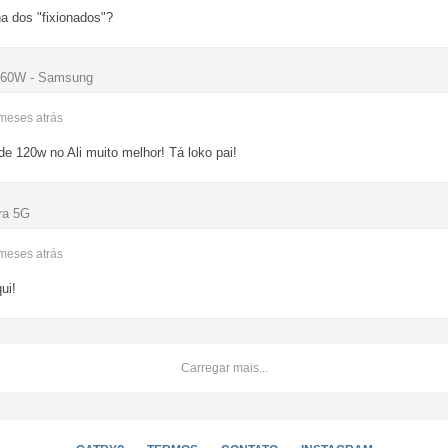
na dos "fixionados"?
a 60W - Samsung
 meses
atrás
e 120w no Ali muito melhor! Tá loko pai!
ra 5G
 meses
atrás
ui!
Carregar mais...