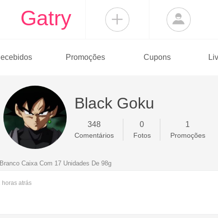
Gatry
ecebidos
Promoções
Cupons
Li
Black Goku
348
0
1
Comentários
Fotos
Promoções
 Branco Caixa Com 17 Unidades De 98g
1 horas
atrás