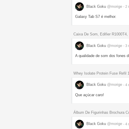
Black Goku
@morige
- 2
Galaxy Tab S7 é melhor.
Caixa De Som, Edifier R1000T4
Black Goku
@morige
- 3
A qualidade de som dos fones d
Whey Isolate Protein Fuse Refil 
Black Goku
@morige
- 4
Que açúcar caro!
Álbum De Figurinhas Brochura 
Black Goku
@morige
- 4