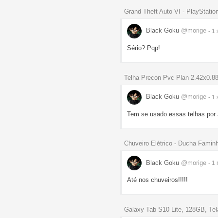
Grand Theft Auto VI - PlayStatio
Black Goku
@morige
- 1
Sério? Pqp!
Telha Precon Pvc Plan 2.42x0.8
Black Goku
@morige
- 1
Tem se usado essas telhas por a
Chuveiro Elétrico - Ducha Fami
Black Goku
@morige
- 1
Até nos chuveiros!!!!!
Galaxy Tab S10 Lite, 128GB, Tel