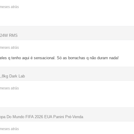
 meses
atrás
, 24W RMS
 meses
atrás
eles q tenho aqui é sensacional. Só as borrachas q não duram nada!
1,8kg Dark Lab
 meses
atrás
Copa Do Mundo FIFA 2026 EUA Panini Pré-Venda
 meses
atrás