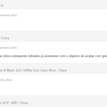
n 5
 semana
atrás
8 Cinza
 semana
atrás
í afora sobrepondo telhados já existentes com o objetivo de acabar com goteir
nho 4t Black 127v 5400w Com Cano 30cm - Fame
 mês
atrás
a 10.9", WIFI, Cinza