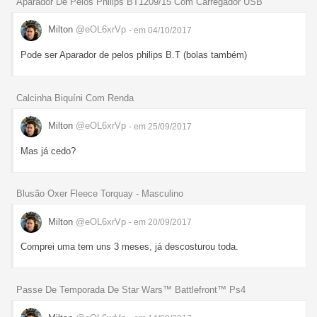
Aparador De Pelos Philips BT1209/15 Com Carregador USB
Milton
@eOL6xrVp
- em 04/10/2017
Pode ser Aparador de pelos philips B.T (bolas também)
Calcinha Biquíni Com Renda
Milton
@eOL6xrVp
- em 25/09/2017
Mas já cedo?
Blusão Oxer Fleece Torquay - Masculino
Milton
@eOL6xrVp
- em 20/09/2017
Comprei uma tem uns 3 meses, já descosturou toda.
Passe De Temporada De Star Wars™ Battlefront™ Ps4