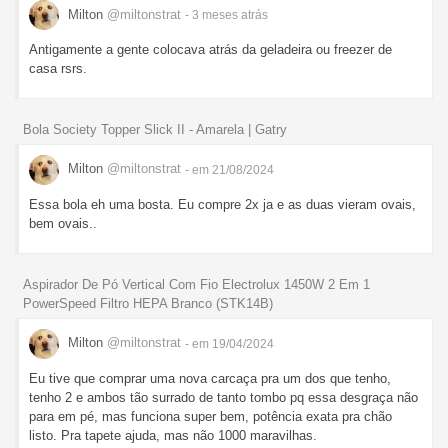
Milton
@miltonstrat
- 3 meses
atrás
Antigamente a gente colocava atrás da geladeira ou freezer de
casa rsrs.
Bola Society Topper Slick II - Amarela | Gatry
Milton
@miltonstrat
- em 21/08/2024
Essa bola eh uma bosta. Eu compre 2x ja e as duas vieram ovais,
bem ovais..
Aspirador De Pó Vertical Com Fio Electrolux 1450W 2 Em 1
PowerSpeed Filtro HEPA Branco (STK14B)
Milton
@miltonstrat
- em 19/04/2024
Eu tive que comprar uma nova carcaça pra um dos que tenho,
tenho 2 e ambos tão surrado de tanto tombo pq essa desgraça não
para em pé, mas funciona super bem, potência exata pra chão
listo. Pra tapete ajuda, mas não 1000 maravilhas.