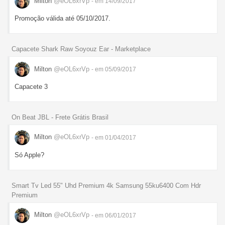
Milton
@eOL6xrVp
- em 14/09/2017
Promoção válida até 05/10/2017.
Capacete Shark Raw Soyouz Ear - Marketplace
Milton
@eOL6xrVp
- em 05/09/2017
Capacete 3
On Beat JBL - Frete Grátis Brasil
Milton
@eOL6xrVp
- em 01/04/2017
Só Apple?
Smart Tv Led 55" Uhd Premium 4k Samsung 55ku6400 Com Hdr
Premium
Milton
@eOL6xrVp
- em 06/01/2017