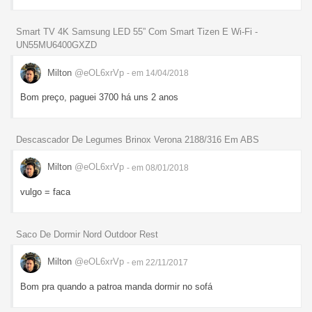
Smart TV 4K Samsung LED 55” Com Smart Tizen E Wi-Fi -
UN55MU6400GXZD
Milton
@eOL6xrVp
- em 14/04/2018
Bom preço, paguei 3700 há uns 2 anos
Descascador De Legumes Brinox Verona 2188/316 Em ABS
Milton
@eOL6xrVp
- em 08/01/2018
vulgo = faca
Saco De Dormir Nord Outdoor Rest
Milton
@eOL6xrVp
- em 22/11/2017
Bom pra quando a patroa manda dormir no sofá