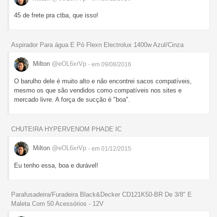
45 de frete pra ctba, que isso!
Aspirador Para água E Pó Flexn Electrolux 1400w Azul/Cinza
Milton
@eOL6xrVp
- em 09/08/2016
O barulho dele é muito alto e não encontrei sacos compatíveis,
mesmo os que são vendidos como compatíveis nos sites e
mercado livre. A força de sucção é "boa".
CHUTEIRA HYPERVENOM PHADE IC
Milton
@eOL6xrVp
- em 01/12/2015
Eu tenho essa, boa e durável!
Parafusadeira/Furadeira Black&Decker CD121K50-BR De 3/8" E
Maleta Com 50 Acessórios - 12V