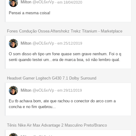
Milton
@eOL6xrVp
- em 18/04/2020
Pensei a mesma coisa!
Fones Condução Ossea Aftershokz Trekz Titanium - Marketplace
Milton
@eOL6xrVp
- em 25/12/2019
O som disso eh tipo um fone quase sem grave nenhum. Foi o q
senti quando testei um...era de marca boa, só não lembro qual.
Headset Gamer Logitech G430 7.1 Dolby Surround
Milton
@eOL6xrVp
- em 29/11/2019
Eu tb achava bom, ate que rachou o conector do arco com a
concha e no fim quebrou...
Tênis Nike Air Max Advantage 2 Masculino Preto/Branco