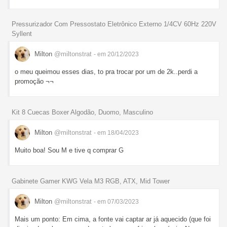
Pressurizador Com Pressostato Eletrônico Externo 1/4CV 60Hz 220V
Syllent
Milton
@miltonstrat
- em 20/12/2023
o meu queimou esses dias, to pra trocar por um de 2k..perdi a
promoção ¬¬
Kit 8 Cuecas Boxer Algodão, Duomo, Masculino
Milton
@miltonstrat
- em 18/04/2023
Muito boa! Sou M e tive q comprar G
Gabinete Gamer KWG Vela M3 RGB, ATX, Mid Tower
Milton
@miltonstrat
- em 07/03/2023
Mais um ponto: Em cima, a fonte vai captar ar já aquecido (que foi