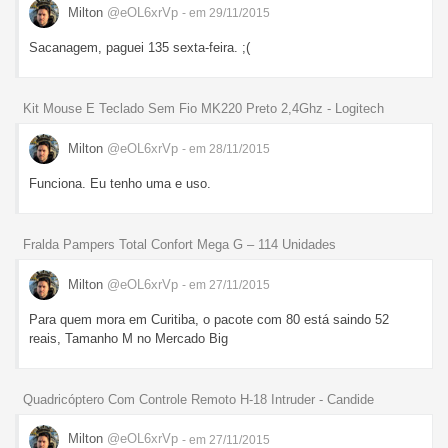
Milton
@eOL6xrVp
- em 29/11/2015
Sacanagem, paguei 135 sexta-feira. ;(
Kit Mouse E Teclado Sem Fio MK220 Preto 2,4Ghz - Logitech
Milton
@eOL6xrVp
- em 28/11/2015
Funciona. Eu tenho uma e uso.
Fralda Pampers Total Confort Mega G – 114 Unidades
Milton
@eOL6xrVp
- em 27/11/2015
Para quem mora em Curitiba, o pacote com 80 está saindo 52
reais, Tamanho M no Mercado Big
Quadricóptero Com Controle Remoto H-18 Intruder - Candide
Milton
@eOL6xrVp
- em 27/11/2015