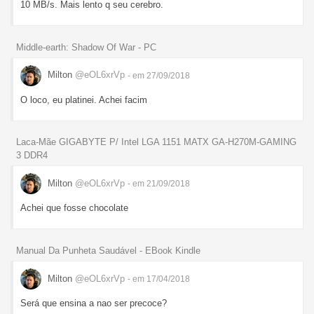
10 MB/s. Mais lento q seu cerebro.
Middle-earth: Shadow Of War - PC
Milton
@eOL6xrVp
- em 27/09/2018
O loco, eu platinei. Achei facim
Laca-Mãe GIGABYTE P/ Intel LGA 1151 MATX GA-H270M-GAMING
3 DDR4
Milton
@eOL6xrVp
- em 21/09/2018
Achei que fosse chocolate
Manual Da Punheta Saudável - EBook Kindle
Milton
@eOL6xrVp
- em 17/04/2018
Será que ensina a nao ser precoce?