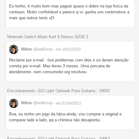
Eu tenho, é muito bom mas paguei quase o dobro na loja fisica da
centauro. Muito confortável e parece q vc ganha uns centimetros a
mais que outros tenis xD
Nintendo Switch Mario Kart 8 Deluxe 32GB 2
Milton
@eol6xrvp
- em 10/11/2022
Reclame por e-mail.. tive problemas com eles e só deram atenção
correta por e-mail. Mas levou 3 meses. Uma porcaria de
atendimento..nem consumidor.org resolveu.
Encordoamento .010 Light Optiweb Para Guitarra - 19052
Milton
@eol6xrvp
- em 01/04/2022
Boa, eu tenho um jogo da falsa ainda, vou comprar a original e
comparar lado a lado, pq a chinesa não desaponta..
Encordoamento .010 Light Optiweb Para Guitarra - 19052