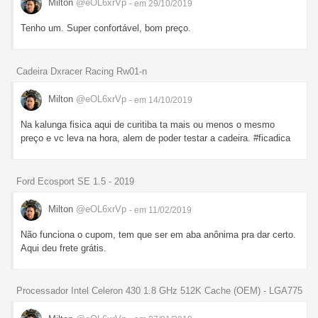
Milton
@eOL6xrVp
- em 29/10/2019
Tenho um. Super confortável, bom preço.
Cadeira Dxracer Racing Rw01-n
Milton
@eOL6xrVp
- em 14/10/2019
Na kalunga fisica aqui de curitiba ta mais ou menos o mesmo
preço e vc leva na hora, alem de poder testar a cadeira. #ficadica
Ford Ecosport SE 1.5 - 2019
Milton
@eOL6xrVp
- em 11/02/2019
Não funciona o cupom, tem que ser em aba anônima pra dar certo.
Aqui deu frete grátis.
Processador Intel Celeron 430 1.8 GHz 512K Cache (OEM) - LGA775