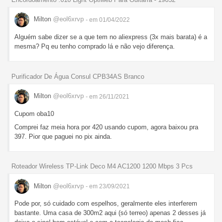
Milton
@eol6xrvp
- em 01/04/2022
Alguém sabe dizer se a que tem no aliexpress (3x mais barata) é a
mesma? Pq eu tenho comprado lá e não vejo diferença.
Purificador De Água Consul CPB34AS Branco
Milton
@eol6xrvp
- em 26/11/2021
Cupom oba10
Comprei faz meia hora por 420 usando cupom, agora baixou pra
397. Pior que paguei no pix ainda.
Roteador Wireless TP-Link Deco M4 AC1200 1200 Mbps 3 Pcs
Milton
@eol6xrvp
- em 23/09/2021
Pode por, só cuidado com espelhos, geralmente eles interferem
bastante. Uma casa de 300m2 aqui (só terreo) apenas 2 desses já