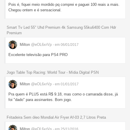
Pois é, fiquei meio mordido pq comprei e paguei 100 reais a mais.
Chegou ontem e é sensacional.
Smart Tv Led 55" Uhd Premium 4k Samsung 55ku6400 Com Hdr
Premium
Milton
@eOL6xrVp
- em 06/01/2017
Excelente televisão para PS4 PRO
Jogo Table Top Racing: World Tour - Mídia Digital PSN
Milton
@eOL6xrVp
- em 01/01/2017
Pra quem é PLUS está R$ 9.18, mas como o camarada disse, já
foi "dado" para assinantes. Bom jogo.
Fritadeira Sem óleo Mondial Air Fryer Af-03 2,7 Litros Preta
Milton
@eOL6xrVp
- em 25/11/2016