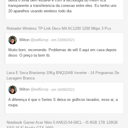
deixa o sinal bem estável e com a tecnologia do mesh fica
transparente a transferencia da conexao entre eles. Eu tenho uns
20 aparelhos usando wireless todo dia.
Roteador Wireless TP-Link Deco M4 AC1200 1200 Mbps 3 Pcs
Milton
@eol6xrvp
- em 23/09/2021
Muito bom, recomendo. Problemas de wifi 0 aqui em casa depois
disso. O preço ta bom tb.
Lava E Seca Brastemp 10Kg BNQ10AB Inverter - 14 Programas De
Lavagem Branca
Milton
@eol6xrvp
- em 16/09/2021
A diferença é que o Series S deixa os gráficos lavados, esse ai, a
roupa.
Notebook Gamer Acer Nitro 5 AN515-54-58CL - I5 8GB 1TB 128GB
SSD 15,6” Nvidia GTX 1650