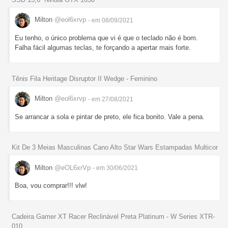
Milton
@eol6xrvp
- em 08/09/2021
Eu tenho, o único problema que vi é que o teclado não é bom.
Falha fácil algumas teclas, te forçando a apertar mais forte.
Tênis Fila Heritage Disruptor II Wedge - Feminino
Milton
@eol6xrvp
- em 27/08/2021
Se arrancar a sola e pintar de preto, ele fica bonito. Vale a pena.
Kit De 3 Meias Masculinas Cano Alto Star Wars Estampadas Multicor
Milton
@eOL6xrVp
- em 30/06/2021
Boa, vou comprar!!! vlw!
Cadeira Gamer XT Racer Reclinável Preta Platinum - W Series XTR-
010