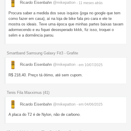
Ricardo Eisenbahn
@mikepatton
- 11 meses
atrás
Procura saber a medida dos seus isquios (joga no google que tem
como fazer em casa), aí na loja de bike fala pro cara e ele te
mostra os ideais. Teve uma época que minhas partes baixas tavam
adormecendo e eu fiquei desesperado kkkk, fiz isso, troquei o
selim e a dormência parou.
Smartband Samsung Galaxy Fit3 - Grafite
Ricardo Eisenbahn
@mikepatton
- em 10/07/2025
R$ 218,40. Preço tá ótimo, até sem cupom.
Tenis Fila Maxximus (41)
Ricardo Eisenbahn
@mikepatton
- em 04/06/2025
A placa do T2 é de Nylon, não de carbono.