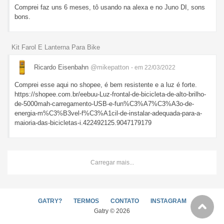
Comprei faz uns 6 meses, tô usando na alexa e no Juno DI, sons
bons.
Kit Farol E Lanterna Para Bike
Ricardo Eisenbahn
@mikepatton
- em 22/03/2022
Comprei esse aqui no shopee, é bem resistente e a luz é forte.
https://shopee.com.br/eebuu-Luz-frontal-de-bicicleta-de-alto-brilho-
de-5000mah-carregamento-USB-e-fun%C3%A7%C3%A3o-de-
energia-m%C3%B3vel-f%C3%A1cil-de-instalar-adequada-para-a-
maioria-das-bicicletas-i.422492125.9047179179
Carregar mais...
GATRY?
TERMOS
CONTATO
INSTAGRAM
Gatry © 2026