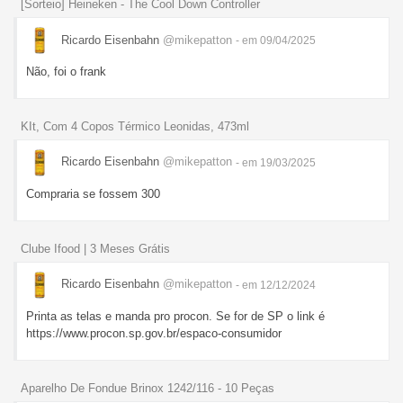
[Sorteio] Heineken - The Cool Down Controller
Ricardo Eisenbahn
@mikepatton
- em 09/04/2025
Não, foi o frank
KIt, Com 4 Copos Térmico Leonidas, 473ml
Ricardo Eisenbahn
@mikepatton
- em 19/03/2025
Compraria se fossem 300
Clube Ifood | 3 Meses Grátis
Ricardo Eisenbahn
@mikepatton
- em 12/12/2024
Printa as telas e manda pro procon. Se for de SP o link é
https://www.procon.sp.gov.br/espaco-consumidor
Aparelho De Fondue Brinox 1242/116 - 10 Peças