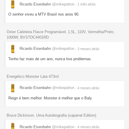
Ricardo Eisenbahn
@mikepatton
- 1 mês
atrás
O senhor viveu a MTV Brasil nos anos 90.
Oster Cafeteira Flavor Programável, 1,5L, 110V, Vermelha/Preto,
1000W, BVSTDC4401RD
Ricardo Eisenbahn
@mikepatton
- 3 meses
atrás
Tenho faz mais de um ano, nunca tive problemas.
Energético Monster Lata 473ml
Ricardo Eisenbahn
@mikepatton
- 4 meses
atrás
Reign é bem melhor. Monster é melhor que o Baly.
Bruce Dickinson. Uma Autobiografia (xaparral Edition)
Ricardo Eisenbahn
@mikepatton
- 4 meses
atrás