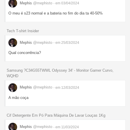
Mephis
@mephisto
- em 03/04/2024
O meu é s23 normal e a bateria no fim do dia ta 40-50%
Tech T-shirt Insider
Mephis
@mephisto
- em 25/03/2024
Qual concorrência?
Samsung ?C34G55TWWL Odyssey 34' - Monitor Gamer Curvo,
WQHD
Mephis
@mephisto
- em 12/03/2024
A mão coça
Cif Detergente Em Pó Para Máquina De Lavar Louças 1Kg
Mephis
@mephisto
- em 11/03/2024