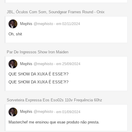
JBL, Óculos Com Som, Soundgear Frames Round - Onix
Mephis
@mephisto
- em 02/11/2024
Oh, shit
Par De Ingressos Show Iron Maiden
Mephis
@mephisto
- em 25/09/2024
QUE SHOW DA XUXA É ESSE?!?
QUE SHOW DA XUXA É ESSE?!?
Sorveteira Expressa Eos Eso02s 110v Frequência 60hz
Mephis
@mephisto
- em 01/09/2024
Masterchef me ensinou que esae produto não presta.