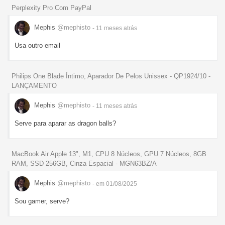
Perplexity Pro Com PayPal
Mephis
@mephisto
- 11 meses
atrás
Usa outro email
Philips One Blade Íntimo, Aparador De Pelos Unissex - QP1924/10 -
LANÇAMENTO
Mephis
@mephisto
- 11 meses
atrás
Serve para aparar as dragon balls?
MacBook Air Apple 13", M1, CPU 8 Núcleos, GPU 7 Núcleos, 8GB
RAM, SSD 256GB, Cinza Espacial - MGN63BZ/A
Mephis
@mephisto
- em 01/08/2025
Sou gamer, serve?