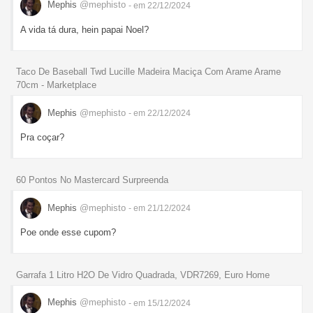
Mephis
@mephisto
- em 22/12/2024
A vida tá dura, hein papai Noel?
Taco De Baseball Twd Lucille Madeira Maciça Com Arame Arame
70cm - Marketplace
Mephis
@mephisto
- em 22/12/2024
Pra coçar?
60 Pontos No Mastercard Surpreenda
Mephis
@mephisto
- em 21/12/2024
Poe onde esse cupom?
Garrafa 1 Litro H2O De Vidro Quadrada, VDR7269, Euro Home
Mephis
@mephisto
- em 15/12/2024