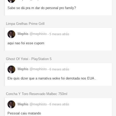
Sabe se dá pra m dar do personal pro family?
Limpa Grelhas Prime Grill
Mephis
@mephisto
- 5 meses
atrás
aqui nao foi esse cupom
Ghost Of Yotei - PlayStation 5
Mephis
@mephisto
- 6 meses
atrás
Ele quis dizer que a narrativa woke foi derrotada nos EUA .
Concha Y Toro Reservado Malbec 750ml
Mephis
@mephisto
- 6 meses
atrás
Pessoal caiu matando