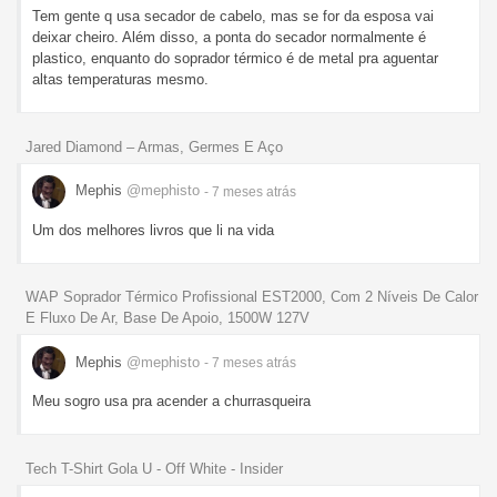
Tem gente q usa secador de cabelo, mas se for da esposa vai
deixar cheiro. Além disso, a ponta do secador normalmente é
plastico, enquanto do soprador térmico é de metal pra aguentar
altas temperaturas mesmo.
Jared Diamond – Armas, Germes E Aço
Mephis
@mephisto
- 7 meses
atrás
Um dos melhores livros que li na vida
WAP Soprador Térmico Profissional EST2000, Com 2 Níveis De Calor
E Fluxo De Ar, Base De Apoio, 1500W 127V
Mephis
@mephisto
- 7 meses
atrás
Meu sogro usa pra acender a churrasqueira
Tech T-Shirt Gola U - Off White - Insider