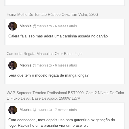
Heinz Molho De Tomate Rústico Oliva Em Vidro, 320G
Mephis
@mephisto
- 6 meses
atrás
Galera fala isso mas adora uma carninha assada no carvão
Camiseta Regata Masculina Oxer Basic Light
Mephis
@mephisto
- 6 meses
atrás
Será que tem o modelo regata de manga longa?
WAP Soprador Térmico Profissional EST2000, Com 2 Níveis De Calor
E Fluxo De Ar, Base De Apoio, 1500W 127V
Mephis
@mephisto
- 7 meses
atrás
Com acendedor , mas depois usa para garantir a oxigenação do
fogo. Rapidinho uma brasinha vira um braseiro .