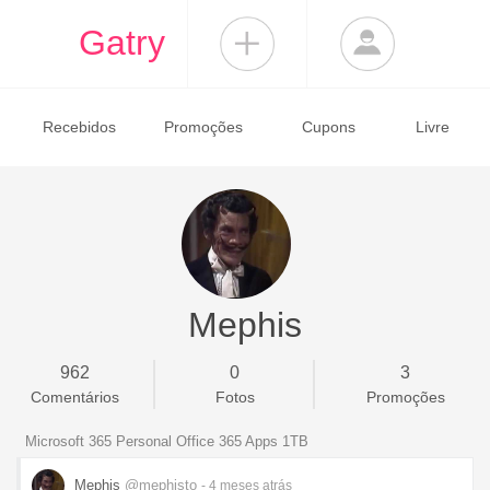
Gatry
Recebidos
Promoções
Cupons
Livre
Mephis
962
0
3
Comentários
Fotos
Promoções
Microsoft 365 Personal Office 365 Apps 1TB
Mephis
@mephisto
- 4 meses
atrás