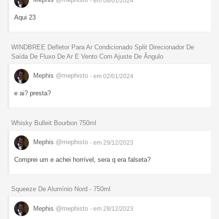
- em 08/01/2024
Aqui 23
WINDBREE Defletor Para Ar Condicionado Split Direcionador De
Saída De Fluxo De Ar E Vento Com Ajuste De Ângulo
Mephis
@mephisto
- em 02/01/2024
e ai? presta?
Whisky Bulleit Bourbon 750ml
Mephis
@mephisto
- em 29/12/2023
Comprei um e achei horrível, sera q era falseta?
Squeeze De Alumínio Nord - 750ml
Mephis
@mephisto
- em 28/12/2023