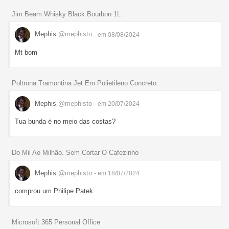
Jim Beam Whisky Black Bourbon 1L
Mephis
@mephisto
- em 08/08/2024
Mt bom
Poltrona Tramontina Jet Em Polietileno Concreto
Mephis
@mephisto
- em 20/07/2024
Tua bunda é no meio das costas?
Do Mil Ao Milhão. Sem Cortar O Cafezinho
Mephis
@mephisto
- em 18/07/2024
comprou um Philipe Patek
Microsoft 365 Personal Office