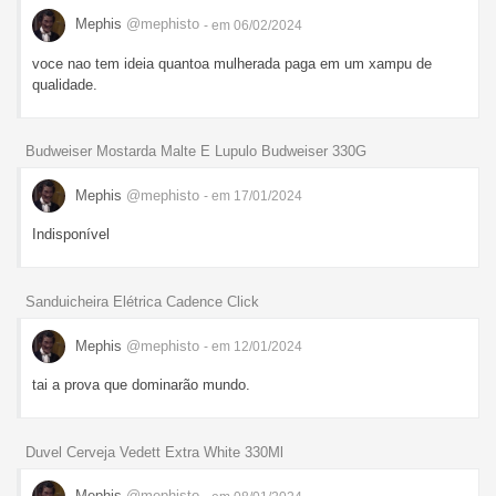
Mephis
@mephisto
- em 06/02/2024
voce nao tem ideia quantoa mulherada paga em um xampu de
qualidade.
Budweiser Mostarda Malte E Lupulo Budweiser 330G
Mephis
@mephisto
- em 17/01/2024
Indisponível
Sanduicheira Elétrica Cadence Click
Mephis
@mephisto
- em 12/01/2024
tai a prova que dominarão mundo.
Duvel Cerveja Vedett Extra White 330Ml
Mephis
@mephisto