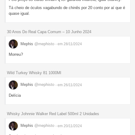
Tá cheio de óculos vagabundo de chinês por 20 conto por aí que é
quase igual.
30 Anos Do Real Capa Comum – 10 Junho 2024
Mephis
@mephisto
- em 28/11/2024
Morreu?
Wild Turkey Whisky 81 1000Ml
Mephis
@mephisto
- em 26/11/2024
Delícia
Whisky Johnnie Walker Red Label 500ml 2 Unidades
Mephis
@mephisto
- em 20/11/2024