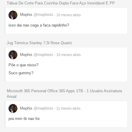
Tábua De Corte Para Cozinha Dupla Face Aço Inoxidável E PP
Mephis
@mephisto
- 10 meses
atrás
isso dai nao cega a faca rapidinho?
Jug Térmica Stanley 7,5l Rose Quartz
Mephis
@mephisto
- 10 meses
atrás
Põe o que nisso?
Suco gummy?
Microsoft 365 Personal Office 365 Apps 1TB - 1 Usuário Assinatura
Anual
Mephis
@mephisto
- 11 meses
atrás
pra mim tb nao foi.