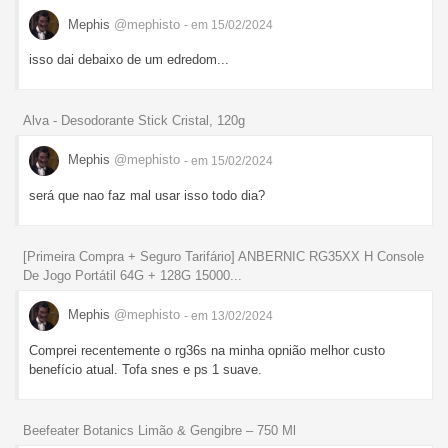
Mephis
@mephisto
- em 15/02/2024
isso dai debaixo de um edredom...
Alva - Desodorante Stick Cristal, 120g
Mephis
@mephisto
- em 15/02/2024
será que nao faz mal usar isso todo dia?
[Primeira Compra + Seguro Tarifário] ANBERNIC RG35XX H Console
De Jogo Portátil 64G + 128G 15000...
Mephis
@mephisto
- em 13/02/2024
Comprei recentemente o rg36s na minha opnião melhor custo
benefício atual. Tofa snes e ps 1 suave.
Beefeater Botanics Limão & Gengibre – 750 Ml