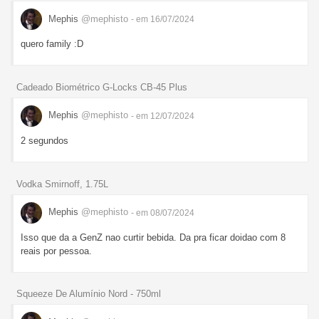
Mephis
@mephisto
- em 16/07/2024
quero family :D
Cadeado Biométrico G-Locks CB-45 Plus
Mephis
@mephisto
- em 12/07/2024
2 segundos
Vodka Smirnoff, 1.75L
Mephis
@mephisto
- em 08/07/2024
Isso que da a GenZ nao curtir bebida. Da pra ficar doidao com 8
reais por pessoa.
Squeeze De Alumínio Nord - 750ml