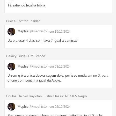
Tá sabendo legal a bíblia
Cueca Comfort Insider
Mephis
@mephisto
- em 15/12/2024
Da pra usar 4 dias sem lavar? Igual a camisa?
Galaxy Buds2 Pro Branco
Mephis
@mephisto
- em 03/12/2024
Dizem q é a unica desvantagem dele, por isso mudaram no 3, para
o fone com pontinha igual da Apple.
Óculos De Sol Ray-Ban Justin Classic RB4165 Negro
Mephis
@mephisto
- em 02/12/2024
Pelo preço os caras tinham q ter garantia vitalícia, igual Stanley.