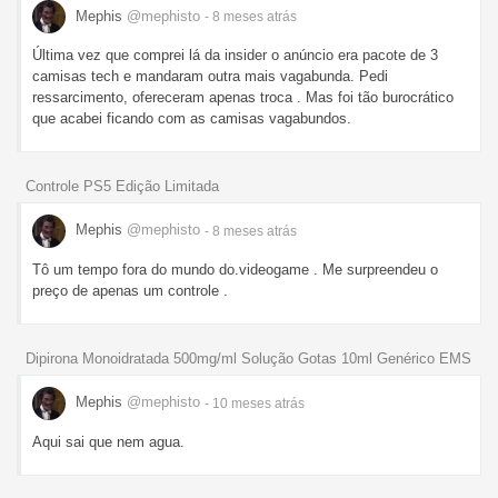
Mephis
@mephisto
- 8 meses
atrás
Última vez que comprei lá da insider o anúncio era pacote de 3
camisas tech e mandaram outra mais vagabunda. Pedi
ressarcimento, ofereceram apenas troca . Mas foi tão burocrático
que acabei ficando com as camisas vagabundos.
Controle PS5 Edição Limitada
Mephis
@mephisto
- 8 meses
atrás
Tô um tempo fora do mundo do.videogame . Me surpreendeu o
preço de apenas um controle .
Dipirona Monoidratada 500mg/ml Solução Gotas 10ml Genérico EMS
Mephis
@mephisto
- 10 meses
atrás
Aqui sai que nem agua.