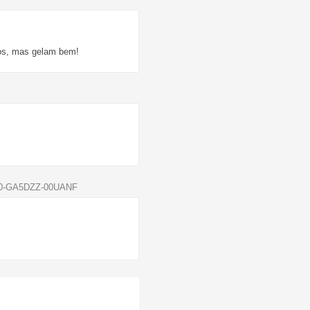
gos, mas gelam bem!
 90-GA5DZZ-00UANF