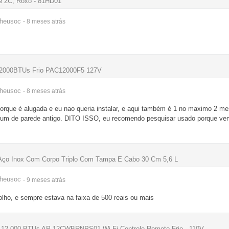
te 2C, Roxo - 81HD01
heusoc
- 8 meses
atrás
l 12000BTUs Frio PAC12000F5 127V
heusoc
- 8 meses
atrás
orque é alugada e eu nao queria instalar, e aqui também é 1 no maximo 2 m
m um de parede antigo. DITO ISSO, eu recomendo pesquisar usado porque v
 Aço Inox Com Corpo Triplo Com Tampa E Cabo 30 Cm 5,6 L
heusoc
- 9 meses
atrás
olho, e sempre estava na faixa de 500 reais ou mais
se 12.000 BTUs AP-12CWBRNPS01 Wi-Fi Controle Remoto Frio - 110V