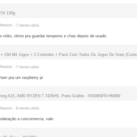
L'Or 130g
heusoc
- 7 meses
atrás
o vidro, otimo pra guardar temperos e chas depois de usado
 + 150 Mil Jogos + 2 Controles + Pack Com Todos Os Jogos De Snes (Cont
heusoc
- 7 meses
atrás
rtam pra um raspberry pi
ng A15, AMD RYZEN 7 7435HS, Preto Grafite - FA506NFR-HN069
heusoc
- 8 meses
atrás
deração a concorrencia, vale