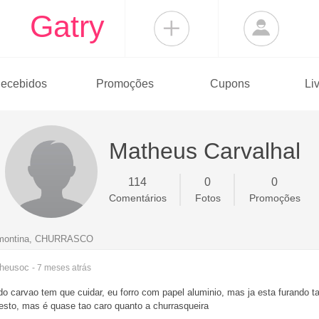
Gatry
ecebidos
Promoções
Cupons
Li
Matheus Carvalhal
114
0
0
Comentários
Fotos
Promoções
ramontina, CHURRASCO
heusoc
- 7 meses
atrás
do carvao tem que cuidar, eu forro com papel aluminio, mas ja esta furando
esto, mas é quase tao caro quanto a churrasqueira