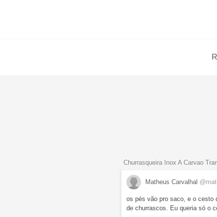
R
Churrasqueira Inox A Carvao T
Matheus Carvalhal
@mat
os pés vão pro saco, e o cesto 
de churrascos. Eu queria só o c