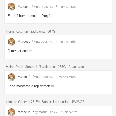
MarcosJ
@marcossilva
- 8 meses
atrás
Esse é bom demais!!! Preção!!!
Heinz Ketchup Tradicional, 567G
MarcosJ
@marcossilva
- 8 meses
atrás
O melhor que tem!!
Heinz Pack Mostarda Tradicional, 255G - 2 Unidades
MarcosJ
@marcossilva
- 8 meses
atrás
Essa mostarda é top demais!!!
Ukulele Concert 23 Em Sapele Laminado - UW23CS
Matheus P
@matheusp
- em 18/11/2022