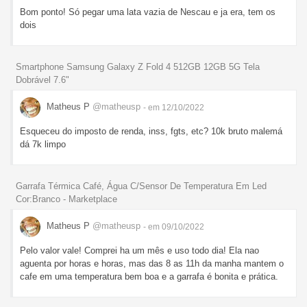
Bom ponto! Só pegar uma lata vazia de Nescau e ja era, tem os
dois
Smartphone Samsung Galaxy Z Fold 4 512GB 12GB 5G Tela
Dobrável 7.6"
Matheus P
@matheusp
- em 12/10/2022
Esqueceu do imposto de renda, inss, fgts, etc? 10k bruto malemá
dá 7k limpo
Garrafa Térmica Café, Água C/Sensor De Temperatura Em Led
Cor:Branco - Marketplace
Matheus P
@matheusp
- em 09/10/2022
Pelo valor vale! Comprei ha um mês e uso todo dia! Ela nao
aguenta por horas e horas, mas das 8 as 11h da manha mantem o
cafe em uma temperatura bem boa e a garrafa é bonita e prática.