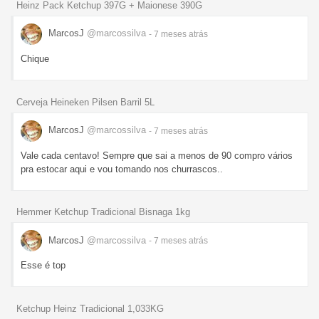
Heinz Pack Ketchup 397G + Maionese 390G
MarcosJ
@marcossilva
- 7 meses
atrás
Chique
Cerveja Heineken Pilsen Barril 5L
MarcosJ
@marcossilva
- 7 meses
atrás
Vale cada centavo! Sempre que sai a menos de 90 compro vários
pra estocar aqui e vou tomando nos churrascos..
Hemmer Ketchup Tradicional Bisnaga 1kg
MarcosJ
@marcossilva
- 7 meses
atrás
Esse é top
Ketchup Heinz Tradicional 1,033KG