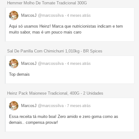
Hemmer Molho De Tomate Tradicional 300G
MarcosJ
@marcossilva
- 4 meses
atrás
Aqui só usamos Heinz! Marca que nutricionistas indicam e tem
muito sabor, mas é um pouco mais caro
Sal De Parrilla Com Chimichurri 1,010kg - BR Spices
MarcosJ
@marcossilva
- 4 meses
atrás
Top demais
Heinz Pack Maionese Tradicional, 400G - 2 Unidades
MarcosJ
@marcossilva
- 7 meses
atrás
Essa receita tá muito boa! Zero amido e zero goma como as
demais.. compensa provar!