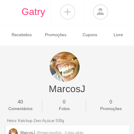
Gatry
Recebidos
Promoções
Cupons
Livre
MarcosJ
40
0
0
Comentários
Fotos
Promoções
Heinz Ketchup Zero Açúcar 530g
MarcosJ
@marcossilva
- 4 dias
atrás