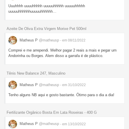
Uuuhhhh uuuuhhhhh uuuuuhhhhh uuuuuhhhhh
uuuuuhhhhhhuuuuuhhhhhh…
Azeite De Oliva Extra Virgem Morixe Pet 500ml
Matheus P
@matheusp
- em 08/11/2022
Comprei e me arrependi. Melhor pagar 2 reais a mais e pegar um
Andorinha ou Borges. Alem disso a garrafa é de plástico.
Tênis New Balance 247, Masculino
Matheus P
@matheusp
- em 31/10/2022
Tenho alguns NB aqui e gosto bastante. Ótimo para o dia a dia!
Fertilizante Orgânico Bosta Em Lata Roseiras - 400 G
Matheus P
@matheusp
- em 13/10/2022