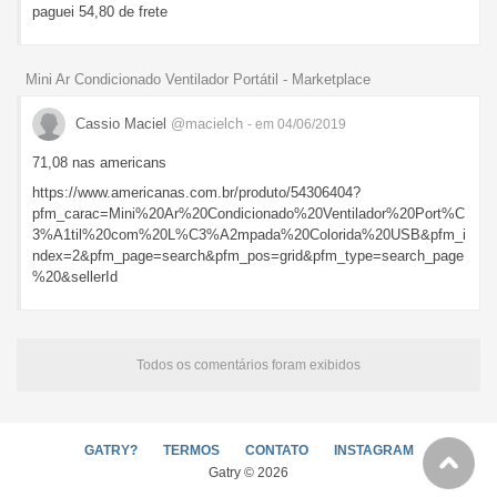
paguei 54,80 de frete
Mini Ar Condicionado Ventilador Portátil - Marketplace
Cassio Maciel
@macielch
- em 04/06/2019
71,08 nas americans
https://www.americanas.com.br/produto/54306404?
pfm_carac=Mini%20Ar%20Condicionado%20Ventilador%20Port%C
3%A1til%20com%20L%C3%A2mpada%20Colorida%20USB&pfm_i
ndex=2&pfm_page=search&pfm_pos=grid&pfm_type=search_page
%20&sellerId
Todos os comentários foram exibidos
GATRY?
TERMOS
CONTATO
INSTAGRAM
Gatry © 2026