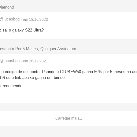
Diamond
@lucasbgg
- em 18/10/2023
 sai o galaxy S22 Ultra?
sconto Por 5 Meses, Qualquer Assinatura
@lucasbgg
- em 26/12/2021
e o código de desconto. Usando o CLUBEW50 ganha 50% por 5 meses na as
9) ou o link abaixo ganha um brinde.
er recomendo.
Carregar mais...