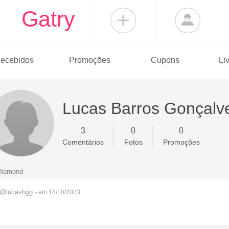
Gatry
ecebidos
Promoções
Cupons
Li
Lucas Barros Gonçalv
3
0
0
Comentários
Fotos
Promoções
Diamond
@lucasbgg
- em 18/10/2023