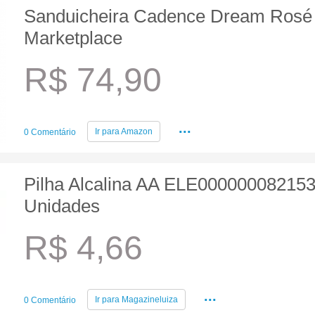
Sanduicheira Cadence Dream Rosé 
Marketplace
R$ 74,90
...
Ir para
Amazon
0 Comentário
Pilha Alcalina AA ELE000000082153 
Unidades
R$ 4,66
...
Ir para
Magazineluiza
0 Comentário