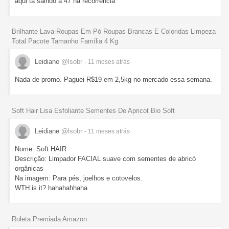
aqui ta saindo a 47 na recorrencia
Brilhante Lava-Roupas Em Pó Roupas Brancas E Coloridas Limpeza
Total Pacote Tamanho Família 4 Kg
Leidiane
@lsobr
- 11 meses
atrás
Nada de promo. Paguei R$19 em 2,5kg no mercado essa semana.
Soft Hair Lisa Esfoliante Sementes De Apricot Bio Soft
Leidiane
@lsobr
- 11 meses
atrás
Nome: Soft HAIR
Descrição: Limpador FACIAL suave com sementes de abricó
orgânicas
Na imagem: Para pés, joelhos e cotovelos.
WTH is it? hahahahhaha
Roleta Premiada Amazon