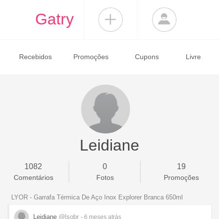
Gatry
Recebidos
Promoções
Cupons
Livre
Leidiane
1082
0
19
Comentários
Fotos
Promoções
LYOR - Garrafa Térmica De Aço Inox Explorer Branca 650ml
Leidiane
@lsobr
- 6 meses
atrás