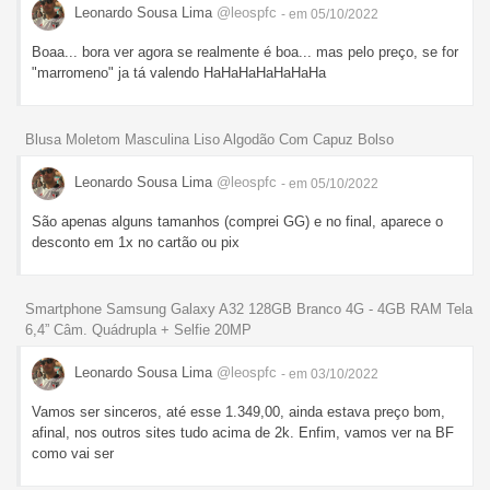
Leonardo Sousa Lima
@leospfc
- em 05/10/2022
Boaa... bora ver agora se realmente é boa... mas pelo preço, se for
"marromeno" ja tá valendo HaHaHaHaHaHaHa
Blusa Moletom Masculina Liso Algodão Com Capuz Bolso
Leonardo Sousa Lima
@leospfc
- em 05/10/2022
São apenas alguns tamanhos (comprei GG) e no final, aparece o
desconto em 1x no cartão ou pix
Smartphone Samsung Galaxy A32 128GB Branco 4G - 4GB RAM Tela
6,4” Câm. Quádrupla + Selfie 20MP
Leonardo Sousa Lima
@leospfc
- em 03/10/2022
Vamos ser sinceros, até esse 1.349,00, ainda estava preço bom,
afinal, nos outros sites tudo acima de 2k. Enfim, vamos ver na BF
como vai ser