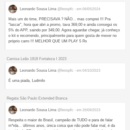
Leonardo Sousa Lima
@leospfc
- em 06/05/2024
Mais um do time, PRECISAVA ? NÃO... mas comprei !!! Pra
"lascar", hora que abri a promo, tava 369,00 e ainda consegui os
5% do APP, saindo por 349,00. Agora aguardar chegar, já conheço
o kit e recomendo, principalmente para quem gosta de mexer no
próprio carro !!! MELHOR QUE UM PLAY 5 Rs
Camisa Leão 1918 Fortaleza I 2023
Leonardo Sousa Lima
@leospfc
- em 04/10/2023
É uma piada, Ludmilo
Regata São Paulo Extended Branca
Leonardo Sousa Lima
@leospfc
- em 26/09/2023
Respeita o maior do Brasil, campeão de TUDO e para de falar
m*rda... últimos anos, única coisa que não pode falar mal, é da