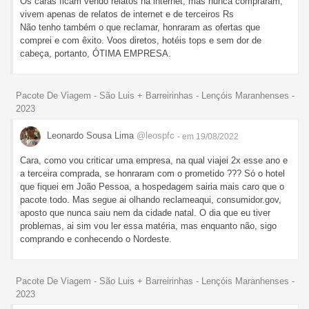
Os caras ficam vendo relatos na internet, mas nunca compraram,
vivem apenas de relatos de internet e de terceiros Rs
Não tenho também o que reclamar, honraram as ofertas que
comprei e com êxito. Voos diretos, hotéis tops e sem dor de
cabeça, portanto, ÓTIMA EMPRESA.
Pacote De Viagem - São Luis + Barreirinhas - Lençóis Maranhenses -
2023
Leonardo Sousa Lima
@leospfc
- em 19/08/2022
Cara, como vou criticar uma empresa, na qual viajei 2x esse ano e
a terceira comprada, se honraram com o prometido ??? Só o hotel
que fiquei em João Pessoa, a hospedagem sairia mais caro que o
pacote todo. Mas segue ai olhando reclameaqui, consumidor.gov,
aposto que nunca saiu nem da cidade natal. O dia que eu tiver
problemas, ai sim vou ler essa matéria, mas enquanto não, sigo
comprando e conhecendo o Nordeste.
Pacote De Viagem - São Luis + Barreirinhas - Lençóis Maranhenses -
2023