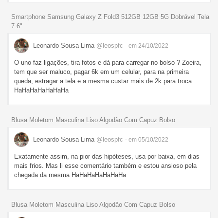
Smartphone Samsung Galaxy Z Fold3 512GB 12GB 5G Dobrável Tela
7.6"
Leonardo Sousa Lima
@leospfc
- em 24/10/2022
O uno faz ligações, tira fotos e dá para carregar no bolso ? Zoeira,
tem que ser maluco, pagar 6k em um celular, para na primeira
queda, estragar a tela e a mesma custar mais de 2k para troca
HaHaHaHaHaHaHa
Blusa Moletom Masculina Liso Algodão Com Capuz Bolso
Leonardo Sousa Lima
@leospfc
- em 05/10/2022
Exatamente assim, na pior das hipóteses, usa por baixa, em dias
mais frios. Mas li esse comentário também e estou ansioso pela
chegada da mesma HaHaHaHaHaHaHa
Blusa Moletom Masculina Liso Algodão Com Capuz Bolso