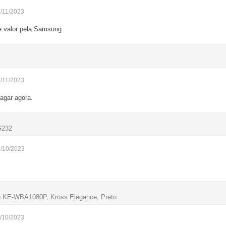
5/11/2023
e valor pela Samsung
5/11/2023
pagar agora.
G232
1/10/2023
 KE-WBA1080P, Kross Elegance, Preto
1/10/2023