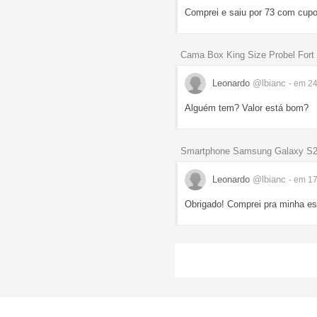
Comprei e saiu por 73 com cupo
Cama Box King Size Probel Fort
Leonardo
@lbianc
- em 2
Alguém tem? Valor está bom?
Smartphone Samsung Galaxy S20 
Leonardo
@lbianc
- em 1
Obrigado! Comprei pra minha es