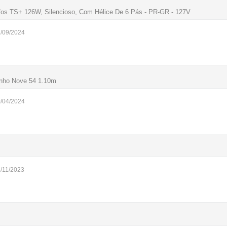
lfos TS+ 126W, Silencioso, Com Hélice De 6 Pás - PR-GR - 127V
2/09/2024
inho Nove 54 1.10m
0/04/2024
5/11/2023