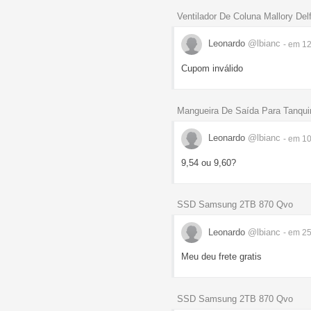
Ventilador De Coluna Mallory De
Leonardo
@lbianc
- em 1
Cupom inválido
Mangueira De Saída Para Tanqu
Leonardo
@lbianc
- em 1
9,54 ou 9,60?
SSD Samsung 2TB 870 Qvo
Leonardo
@lbianc
- em 2
Meu deu frete gratis
SSD Samsung 2TB 870 Qvo