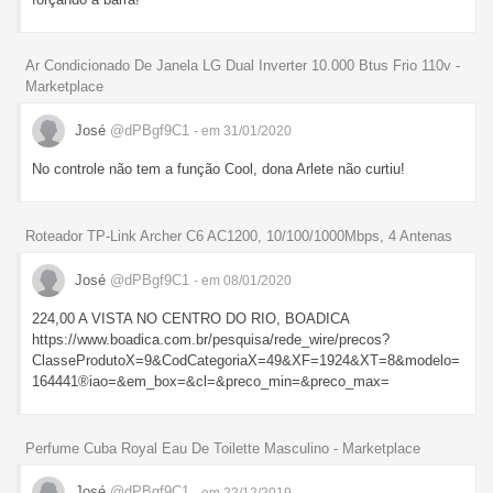
Ar Condicionado De Janela LG Dual Inverter 10.000 Btus Frio 110v -
Marketplace
José
@dPBgf9C1
- em 31/01/2020
No controle não tem a função Cool, dona Arlete não curtiu!
Roteador TP-Link Archer C6 AC1200, 10/100/1000Mbps, 4 Antenas
José
@dPBgf9C1
- em 08/01/2020
224,00 A VISTA NO CENTRO DO RIO, BOADICA
https://www.boadica.com.br/pesquisa/rede_wire/precos?
ClasseProdutoX=9&CodCategoriaX=49&XF=1924&XT=8&modelo=
164441®iao=&em_box=&cl=&preco_min=&preco_max=
Perfume Cuba Royal Eau De Toilette Masculino - Marketplace
José
@dPBgf9C1
- em 22/12/2019