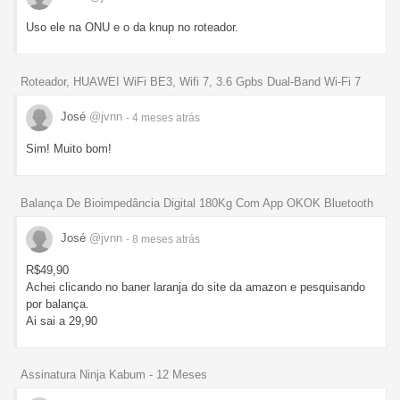
Uso ele na ONU e o da knup no roteador.
Roteador, HUAWEI WiFi BE3, Wifi 7, 3.6 Gpbs Dual-Band Wi-Fi 7
José
@jvnn
- 4 meses
atrás
Sim! Muito bom!
Balança De Bioimpedância Digital 180Kg Com App OKOK Bluetooth
José
@jvnn
- 8 meses
atrás
R$49,90
Achei clicando no baner laranja do site da amazon e pesquisando
por balança.
Ai sai a 29,90
Assinatura Ninja Kabum - 12 Meses