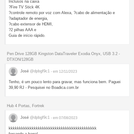
Inclusos na caixa
?Fire TV Stick 4K
?controle remoto por voz com Alexa, ?cabo de alimentação e
?adaptador de energia,
?cabo extensor de HDMI,
?2 pilhas AAA e
Guia de início rápido.
Pen Drive 128GB Kingston DataTraveler Exodia Onyx, USB 3.2 -
DTXON/128GB
José
@dpbgf9c1
- em 12/11/2023
Tenho, é um pouco lento para gravar, mas funciona bem. Paguei
39,90 RJ - Pesquisei no Boadica.com.br
Hub 4 Portas, Fortrek
José
@dpbgf9c1
- em 07/08/2023
kkkkkkkkkkkkkkkkkkkkkkkkkkkkkkkkkkkkkkkkkk
forçando a barra!