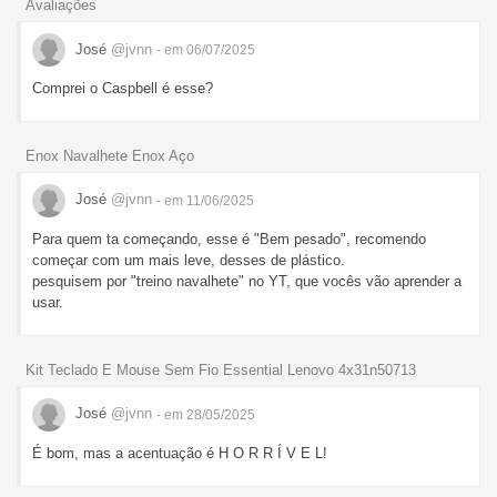
Avaliações
José
@jvnn
- em 06/07/2025
Comprei o Caspbell é esse?
Enox Navalhete Enox Aço
José
@jvnn
- em 11/06/2025
Para quem ta começando, esse é "Bem pesado", recomendo
começar com um mais leve, desses de plástico.
pesquisem por "treino navalhete" no YT, que vocês vão aprender a
usar.
Kit Teclado E Mouse Sem Fio Essential Lenovo 4x31n50713
José
@jvnn
- em 28/05/2025
É bom, mas a acentuação é H O R R Í V E L!