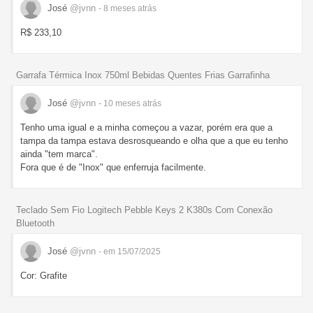
José
@jvnn
- 8 meses
atrás
R$ 233,10
Garrafa Térmica Inox 750ml Bebidas Quentes Frias Garrafinha
José
@jvnn
- 10 meses
atrás
Tenho uma igual e a minha começou a vazar, porém era que a
tampa da tampa estava desrosqueando e olha que a que eu tenho
ainda "tem marca".
Fora que é de "Inox" que enferruja facilmente.
Teclado Sem Fio Logitech Pebble Keys 2 K380s Com Conexão
Bluetooth
José
@jvnn
- em 15/07/2025
Cor: Grafite