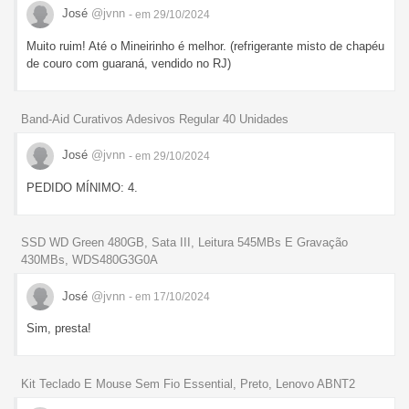
José
@jvnn
- em 29/10/2024
Muito ruim! Até o Mineirinho é melhor. (refrigerante misto de chapéu
de couro com guaraná, vendido no RJ)
Band-Aid Curativos Adesivos Regular 40 Unidades
José
@jvnn
- em 29/10/2024
PEDIDO MÍNIMO: 4.
SSD WD Green 480GB, Sata III, Leitura 545MBs E Gravação
430MBs, WDS480G3G0A
José
@jvnn
- em 17/10/2024
Sim, presta!
Kit Teclado E Mouse Sem Fio Essential, Preto, Lenovo ABNT2