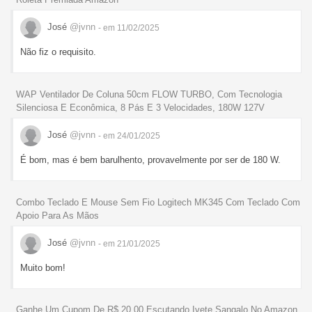
José
@jvnn
- em 11/02/2025
Não fiz o requisito.
WAP Ventilador De Coluna 50cm FLOW TURBO, Com Tecnologia
Silenciosa E Econômica, 8 Pás E 3 Velocidades, 180W 127V
José
@jvnn
- em 24/01/2025
É bom, mas é bem barulhento, provavelmente por ser de 180 W.
Combo Teclado E Mouse Sem Fio Logitech MK345 Com Teclado Com
Apoio Para As Mãos
José
@jvnn
- em 21/01/2025
Muito bom!
Ganhe Um Cupom De R$ 20,00 Escutando Ivete Sangalo No Amazon