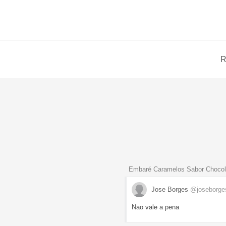
R
Embaré Caramelos Sabor Chocola
Jose Borges
@joseborges
Nao vale a pena