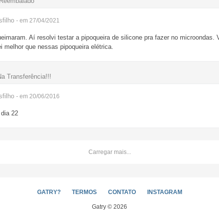
 Reembalado
filho
- em 27/04/2021
imaram. Aí resolvi testar a pipoqueira de silicone pra fazer no microondas. V
i melhor que nessas pipoqueira elétrica.
a Transferência!!!
filho
- em 20/06/2016
 dia 22
Carregar mais...
GATRY?
TERMOS
CONTATO
INSTAGRAM
Gatry © 2026