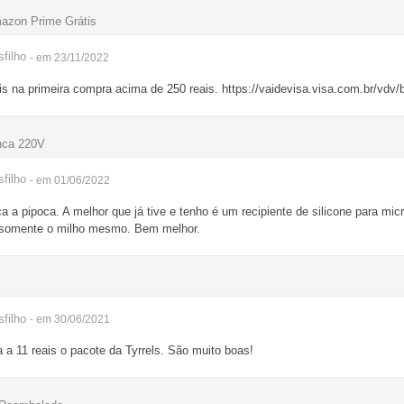
mazon Prime Grátis
filho
- em 23/11/2022
s na primeira compra acima de 250 reais. https://vaidevisa.visa.com.br/vdv
anca 220V
filho
- em 01/06/2022
ca a pipoca. A melhor que já tive e tenho é um recipiente de silicone para mi
u somente o milho mesmo. Bem melhor.
filho
- em 30/06/2021
a a 11 reais o pacote da Tyrrels. São muito boas!