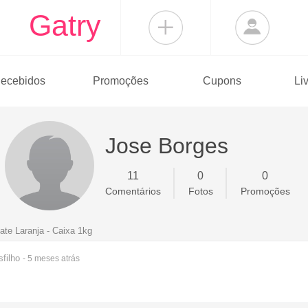
Gatry
ecebidos
Promoções
Cupons
Li
Jose Borges
11
0
0
Comentários
Fotos
Promoções
te Laranja - Caixa 1kg
filho
- 5 meses
atrás