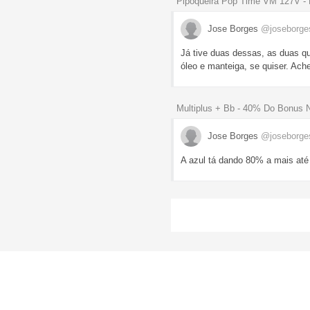
Pipoqueira Pop Time VM 127V -
Jose Borges
@joseborges
Já tive duas dessas, as duas que
óleo e manteiga, se quiser. Ache
Multiplus + Bb - 40% Do Bonus N
Jose Borges
@joseborges
A azul tá dando 80% a mais até