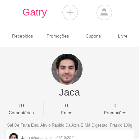
Gatry
Recebidos
Promoções
Cupons
Livre
Jaca
10
0
0
Comentários
Fotos
Promoções
Sal De Fruta Eno, Alívio Rápido Da Azia E Má Digestão, Frasco 100g
Jaca
@jacass
- em 03/10/2024