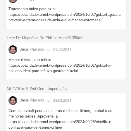
Tratamento único para azia:
https://poacidadekemel.wordpress.com/2024/10/02/gotazil-ajuda-a-
prevenir-e-tratar-crises-de-azia-e-queimacao-estomacal/
Leite De Magnésia De Phillips Hortelã 350ml
Jaca
@jacass
- em 01/10/2024
Melhor é isso para refluxo:
https://poacidadekemel.wordpress.com/2024/10/01/gotazil-a-
solucao-ideal-para-refluxo-gastrite-e-azia/
Mi TV Box S 2nd Gen - Importação
Jaca
@jacass
- em 28/09/2024
Com isso você pode assistir os melhores filmes, futebol e as
melhores séries. Aproveite já:
https://poacidadekemel.wordpress.com/2024/09/28/cineflix-e-
confiavel-para-ver-series-online/