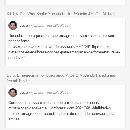
Kit 10x Diet Way Shake Substituto De Refeição 420 G – Midway
Jaca
@jacass
- em 18/09/2024
Descubra sobre produtos que emagrecem sem exercício e sem
passar fome:
https://poacidadekemel.wordpress.com/2024/09/18/produtos-
dieteticos-as-melhores-opcoes-para-emagrecer-de-forma-natural-e-
saudavel/
Livro: Emagrecimento: Quebrando Mitos E Mudando Paradigmas
[ebook Kindle]
Jaca
@jacass
- em 15/09/2024
Comece usar isso e vi resultado em poucas semanas:
https://poacidadekemel.wordpress.com/2024/09/14/inibitrol-o-
melhor-emagrecedor-potente-natural-do-mercado-aprovado-pela-
anvisa/