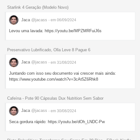
Starlink 4 Geração (Modelo Novo)
Jaca
@jacass
- em 06/09/2024
Levou uma lavada: https://youtu.be/MPZMRFuiJ6s
Preservativo Lubrificado, Olla Leve 8 Pague 6
Jaca
@jacass
- em 31/08/2024
Juntando com isso seu documento vai crescer mais ainda:
https://www.youtube.com/watch?v=3cAt5Z6Rhk8
Cafeína - Pote 90 Cápsulas Dux Nutrition Sem Sabor
Jaca
@jacass
- em 30/08/2024
Seca gordura rápido: https://youtu.be/dOh_LNDC-Pw