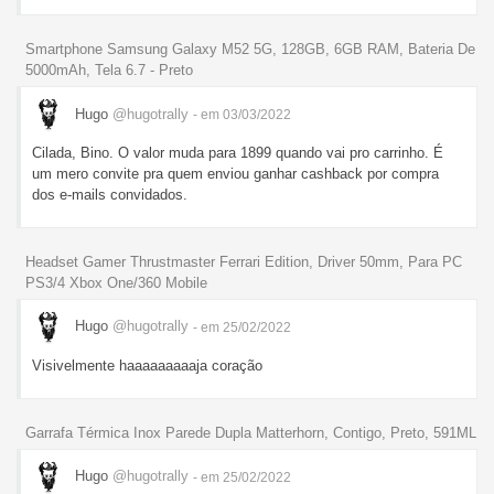
Smartphone Samsung Galaxy M52 5G, 128GB, 6GB RAM, Bateria De
5000mAh, Tela 6.7 - Preto
Hugo
@hugotrally
- em 03/03/2022
Cilada, Bino. O valor muda para 1899 quando vai pro carrinho. É
um mero convite pra quem enviou ganhar cashback por compra
dos e-mails convidados.
Headset Gamer Thrustmaster Ferrari Edition, Driver 50mm, Para PC
PS3/4 Xbox One/360 Mobile
Hugo
@hugotrally
- em 25/02/2022
Visivelmente haaaaaaaaaja coração
Garrafa Térmica Inox Parede Dupla Matterhorn, Contigo, Preto, 591ML
Hugo
@hugotrally
- em 25/02/2022