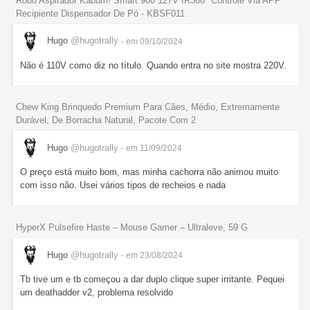
Robô Aspirador Kabum! Smart 900 127V IR360° Controle Via APP
Recipiente Dispensador De Pó - KBSF011
Hugo
@hugotrally
- em 09/10/2024
Não é 110V como diz no título. Quando entra no site mostra 220V.
Chew King Brinquedo Premium Para Cães, Médio, Extremamente
Durável, De Borracha Natural, Pacote Com 2
Hugo
@hugotrally
- em 11/09/2024
O preço está muito bom, mas minha cachorra não animou muito
com isso não. Usei vários tipos de recheios e nada
HyperX Pulsefire Haste – Mouse Gamer – Ultraleve, 59 G
Hugo
@hugotrally
- em 23/08/2024
Tb tive um e tb começou a dar duplo clique super irritante. Pequei
um deathadder v2, problema resolvido