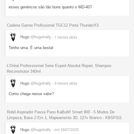
esses genéricos são tão bons quanto o WD-40?
Cadeira Gamer Profissional TGC12 Preta ThunderX3.
Hugo
@hugotrally
- 7 meses
atrás
Tenho uma. É uma bosta!
L'Oréal Professionnel Serie Expert Absolut Repair, Shampoo
Reconstrutor 240ml
Hugo
@hugotrally
- 9 meses
atrás
Como chega nesse valor?
Robô Aspirador Passa Pano KaBuM! Smart 900 - 5 Modos De
Limpeza, Base 2 Em 1, Mapeamento 3D, 127v Branco - KBSF011
Hugo
@hugotrally
- em 18/07/2025