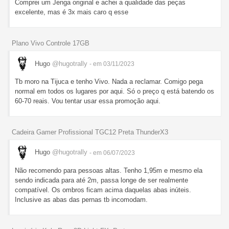
Comprei um Jenga original e achei a qualidade das peças
excelente, mas é 3x mais caro q esse
Plano Vivo Controle 17GB
Hugo
@hugotrally
- em 03/11/2023
Tb moro na Tijuca e tenho Vivo. Nada a reclamar. Comigo pega
normal em todos os lugares por aqui. Só o preço q está batendo os
60-70 reais. Vou tentar usar essa promoção aqui.
Cadeira Gamer Profissional TGC12 Preta ThunderX3
Hugo
@hugotrally
- em 06/07/2023
Não recomendo para pessoas altas. Tenho 1,95m e mesmo ela
sendo indicada para até 2m, passa longe de ser realmente
compatível. Os ombros ficam acima daquelas abas inúteis.
Inclusive as abas das pernas tb incomodam.