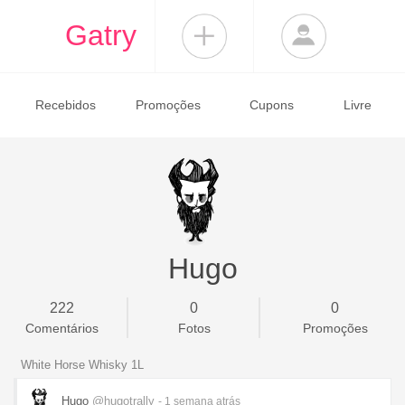
Gatry
Recebidos
Promoções
Cupons
Livre
Hugo
222
0
0
Comentários
Fotos
Promoções
White Horse Whisky 1L
Hugo
@hugotrally
- 1 semana
atrás