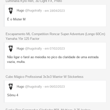
Luminária Kylo Ren, 3D Light FX, Preto
Hugo
@hugotrally
- em 18/04/2023
É o Mister M
Escapamento ML Competition Roncar Super Adventure (Longo 60Cm)
Yamaha Ybr 125 Factor
Hugo
@hugotrally
- em 07/02/2023
Não ligar o farol ao meiodia no pico da claridade de uma estrada
vazia, multa.
Cubo Mágico Profissional 3x3x3 Warrior W Stickerless
Hugo
@hugotrally
- em 06/02/2023
Sômu 4