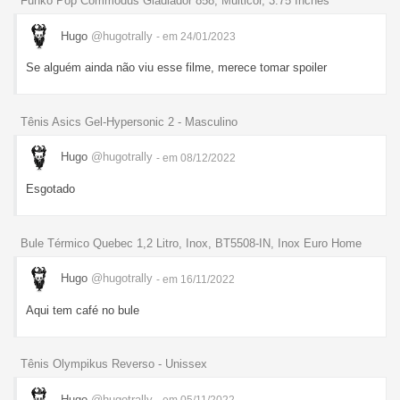
Funko Pop Commodus Gladiador 858, Multicor, 3.75 Inches
Hugo
@hugotrally
- em 24/01/2023
Se alguém ainda não viu esse filme, merece tomar spoiler
Tênis Asics Gel-Hypersonic 2 - Masculino
Hugo
@hugotrally
- em 08/12/2022
Esgotado
Bule Térmico Quebec 1,2 Litro, Inox, BT5508-IN, Inox Euro Home
Hugo
@hugotrally
- em 16/11/2022
Aqui tem café no bule
Tênis Olympikus Reverso - Unissex
Hugo
@hugotrally
- em 05/11/2022