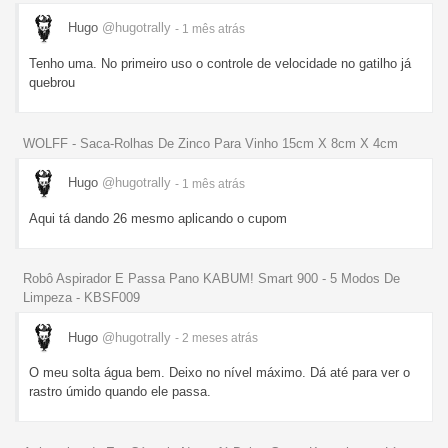
Hugo
@hugotrally
- 1 mês
atrás
Tenho uma. No primeiro uso o controle de velocidade no gatilho já
quebrou
WOLFF - Saca-Rolhas De Zinco Para Vinho 15cm X 8cm X 4cm
Hugo
@hugotrally
- 1 mês
atrás
Aqui tá dando 26 mesmo aplicando o cupom
Robô Aspirador E Passa Pano KABUM! Smart 900 - 5 Modos De
Limpeza - KBSF009
Hugo
@hugotrally
- 2 meses
atrás
O meu solta água bem. Deixo no nível máximo. Dá até para ver o
rastro úmido quando ele passa.