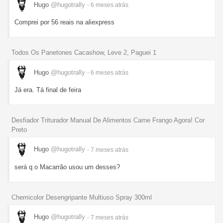
Hugo
@hugotrally
- 6 meses
atrás
Comprei por 56 reais na aliexpress
Todos Os Panetones Cacashow, Leve 2, Paguei 1
Hugo
@hugotrally
- 6 meses
atrás
Já era. Tá final de feira
Desfiador Triturador Manual De Alimentos Carne Frango Agora! Cor
Preto
Hugo
@hugotrally
- 7 meses
atrás
será q o Macarrão usou um desses?
Chemicolor Desengripante Multiuso Spray 300ml
Hugo
@hugotrally
- 7 meses
atrás