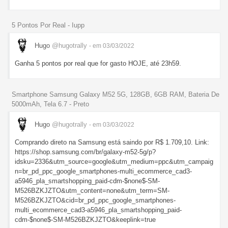
5 Pontos Por Real - Iupp
Hugo
@hugotrally
- em 03/03/2022
Ganha 5 pontos por real que for gasto HOJE, até 23h59.
Smartphone Samsung Galaxy M52 5G, 128GB, 6GB RAM, Bateria De
5000mAh, Tela 6.7 - Preto
Hugo
@hugotrally
- em 03/03/2022
Comprando direto na Samsung está saindo por R$ 1.709,10. Link:
https://shop.samsung.com/br/galaxy-m52-5g/p?
idsku=2336&utm_source=google&utm_medium=ppc&utm_campaig
n=br_pd_ppc_google_smartphones-multi_ecommerce_cad3-
a5946_pla_smartshopping_paid-cdm-$none$-SM-
M526BZKJZTO&utm_content=none&utm_term=SM-
M526BZKJZTO&cid=br_pd_ppc_google_smartphones-
multi_ecommerce_cad3-a5946_pla_smartshopping_paid-
cdm-$none$-SM-M526BZKJZTO&keeplink=true