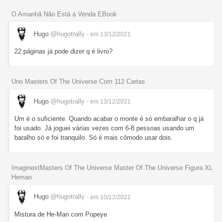
O Amanhã Não Está à Venda EBook
Hugo
@hugotrally
- em 13/12/2021
22 páginas já pode dizer q é livro?
Uno Masters Of The Universe Com 112 Cartas
Hugo
@hugotrally
- em 13/12/2021
Um é o suficiente. Quando acabar o monte é só embaralhar o q já
foi usado. Já joguei várias vezes com 6-8 pessoas usando um
baralho só e foi tranquilo. Só é mais cômodo usar dois.
ImaginextMasters Of The Universe Master Of The Universe Figura XL
Heman
Hugo
@hugotrally
- em 10/12/2021
Mistura de He-Man com Popeye