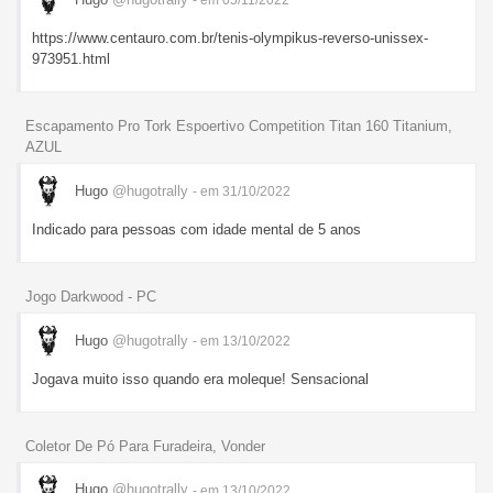
https://www.centauro.com.br/tenis-olympikus-reverso-unissex-
973951.html
Escapamento Pro Tork Espoertivo Competition Titan 160 Titanium,
AZUL
Hugo
@hugotrally
- em 31/10/2022
Indicado para pessoas com idade mental de 5 anos
Jogo Darkwood - PC
Hugo
@hugotrally
- em 13/10/2022
Jogava muito isso quando era moleque! Sensacional
Coletor De Pó Para Furadeira, Vonder
Hugo
@hugotrally
- em 13/10/2022