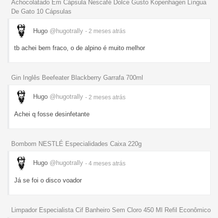
Achocolatado Em Cápsula Nescafé Dolce Gusto Kopenhagen Língua
De Gato 10 Cápsulas
Hugo
@hugotrally
- 2 meses
atrás
tb achei bem fraco, o de alpino é muito melhor
Gin Inglês Beefeater Blackberry Garrafa 700ml
Hugo
@hugotrally
- 2 meses
atrás
Achei q fosse desinfetante
Bombom NESTLÉ Especialidades Caixa 220g
Hugo
@hugotrally
- 4 meses
atrás
Já se foi o disco voador
Limpador Especialista Cif Banheiro Sem Cloro 450 Ml Refil Econômico