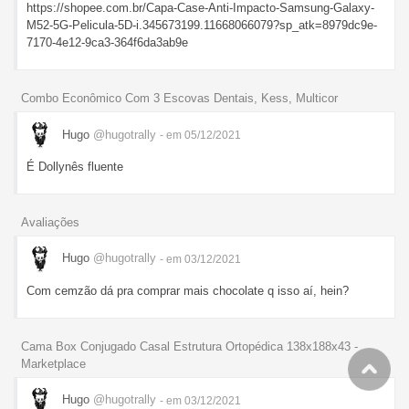
https://shopee.com.br/Capa-Case-Anti-Impacto-Samsung-Galaxy-
M52-5G-Pelicula-5D-i.345673199.11668066079?sp_atk=8979dc9e-
7170-4e12-9ca3-364f6da3ab9e
Combo Econômico Com 3 Escovas Dentais, Kess, Multicor
Hugo
@hugotrally
- em 05/12/2021
É Dollynês fluente
Avaliações
Hugo
@hugotrally
- em 03/12/2021
Com cemzão dá pra comprar mais chocolate q isso aí, hein?
Cama Box Conjugado Casal Estrutura Ortopédica 138x188x43 -
Marketplace
Hugo
@hugotrally
- em 03/12/2021