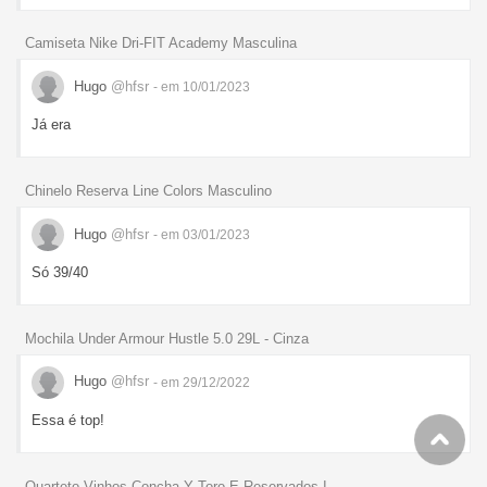
Camiseta Nike Dri-FIT Academy Masculina
Hugo
@hfsr
- em 10/01/2023
Já era
Chinelo Reserva Line Colors Masculino
Hugo
@hfsr
- em 03/01/2023
Só 39/40
Mochila Under Armour Hustle 5.0 29L - Cinza
Hugo
@hfsr
- em 29/12/2022
Essa é top!
Quarteto Vinhos Concha Y Toro E Reservados I