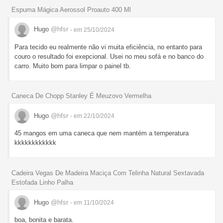
Espuma Mágica Aerossol Proauto 400 Ml
Hugo
@hfsr
- em 25/10/2024
Para tecido eu realmente não vi muita eficiência, no entanto para
couro o resultado foi exepcional. Usei no meu sofá e no banco do
carro. Muito bom para limpar o painel tb.
Caneca De Chopp Stanley É Meuzovo Vermelha
Hugo
@hfsr
- em 22/10/2024
45 mangos em uma caneca que nem mantém a temperatura
kkkkkkkkkkkk
Cadeira Vegas De Madeira Maciça Com Telinha Natural Sextavada
Estofada Linho Palha
Hugo
@hfsr
- em 11/10/2024
boa, bonita e barata.