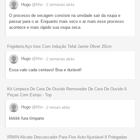
Hugo
@hfsr
- 2 semanas
atrás
O processo de secagem consiste na umidade sair da roupa e
passar para o ar. Enquanto mais seco o ar mais esse processo
acontece e mais rápido sua roupa seca.
Frigideira Aço Inox Com Indução Tefal Jamie Oliver 20cm
Hugo
@hfsr
- 2 semanas
atrás
Essa vale cada centavo! Boa e durável!
Kit Limpeza De Cera De Ouvido Removedor De Cera De Ouvido 6
Peças Com Estojo - Top
Hugo
@hfsr
- 2 meses
atrás
kkkkk fura tímpano
IRWIN Alicate Descascador Para Fios Auto Ajustável 8 Polegadas