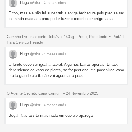
Hugo
@hfsr
- 4 meses
atrás
É top, mas ela não irá substituir a antiga fechadura pois precisa ser
instalada mais alta para poder fazer o reconhecimentgo facial.
Carrinho De Transporte Dobrável 150kg - Preto, Resistente E Portátil
Para Serviço Pesado
Hugo
@hfsr
- 4 meses
atrás
O fundo deve ser igual a lateral. Algumas barras apenas. Então,
dependendo do vaso de planta, se for pequeno, ele pode virar. vaso
muito grande ele tb não vai aguentar o peso.
O Agente Secreto Capa Comum – 24 Novembro 2025
Hugo
@hfsr
- 4 meses
atrás
Boçal! Não assito mais nada em que ele apareça!