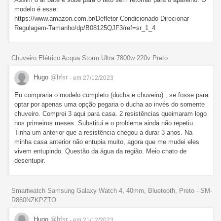
modelo é esse:
https://www.amazon.com.br/Defletor-Condicionado-Direcionar-
Regulagem-Tamanho/dp/B08125QJF3/ref=sr_1_4
Chuveiro Elétrico Acqua Storm Ultra 7800w 220v Preto
Hugo
@hfsr
- em 27/12/2023
Eu compraria o modelo completo (ducha e chuveiro) , se fosse para
optar por apenas uma opção pegaria o ducha ao invés do somente
chuveiro. Comprei 3 aqui para casa. 2 resistências queimaram logo
nos primeiros meses. Substitui e o problema ainda não repetiu.
Tinha um anterior que a resistência chegou a durar 3 anos. Na
minha casa anterior não entupia muito, agora que me mudei eles
vivem entupindo. Questão da água da região. Meio chato de
desentupir.
Smartwatch Samsung Galaxy Watch 4, 40mm, Bluetooth, Preto - SM-
R860NZKPZTO
Hugo
@hfsr
- em 21/12/2023