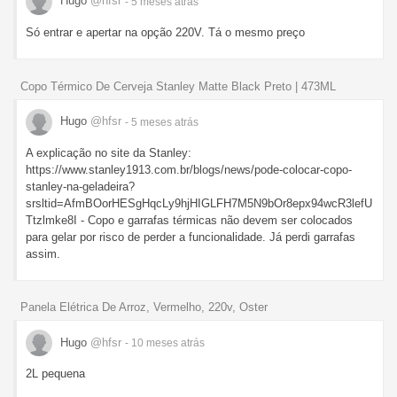
Hugo
@hfsr
- 5 meses
atrás
Só entrar e apertar na opção 220V. Tá o mesmo preço
Copo Térmico De Cerveja Stanley Matte Black Preto | 473ML
Hugo
@hfsr
- 5 meses
atrás
A explicação no site da Stanley:
https://www.stanley1913.com.br/blogs/news/pode-colocar-copo-
stanley-na-geladeira?
srsltid=AfmBOorHESgHqcLy9hjHIGLFH7M5N9bOr8epx94wcR3lefU
Ttzlmke8I - Copo e garrafas térmicas não devem ser colocados
para gelar por risco de perder a funcionalidade. Já perdi garrafas
assim.
Panela Elétrica De Arroz, Vermelho, 220v, Oster
Hugo
@hfsr
- 10 meses
atrás
2L pequena