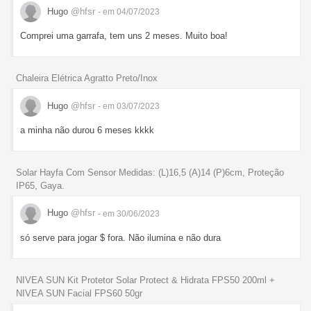
Hugo
@hfsr
- em 04/07/2023
Comprei uma garrafa, tem uns 2 meses. Muito boa!
Chaleira Elétrica Agratto Preto/Inox
Hugo
@hfsr
- em 03/07/2023
a minha não durou 6 meses kkkk
Solar Hayfa Com Sensor Medidas: (L)16,5 (A)14 (P)6cm, Proteção
IP65, Gaya.
Hugo
@hfsr
- em 30/06/2023
só serve para jogar $ fora. Não ilumina e não dura
NIVEA SUN Kit Protetor Solar Protect & Hidrata FPS50 200ml +
NIVEA SUN Facial FPS60 50gr