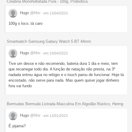
Creatina Monohidratada Pura - 100g, Probiótica
Hugo
@hfsr
- em 13/04/2023
100g o loco..tá caro
Smartwatch Samsung Galaxy Watch 5 BT 44mm
Hugo
@hfsr
- em 10/04/2023
Tive um desse e não recomendo, bateria dura 1 dia e meio, tem
que recarregar todo dia. A função de natação não presta, na 3º
nadada entrou água no relógio e o touch parou de funcionar. Hoje tá
encostado, não serve para nada. Mas quem quiser jogar dinheiro
fora vai fundo
Bermudas Bermuda Listrada Masculina Em Algodão Rústico, Hering
Hugo
@hfsr
- em 12/01/2023
É pijama?