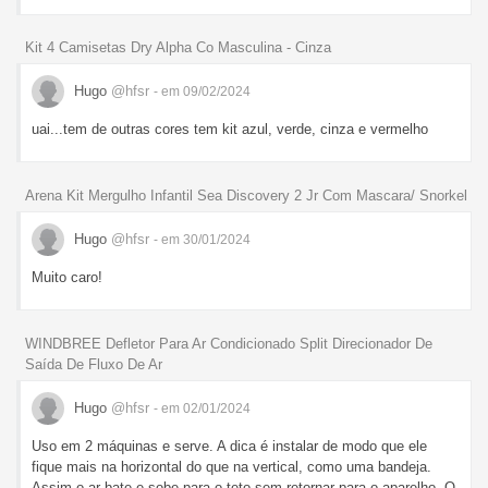
Kit 4 Camisetas Dry Alpha Co Masculina - Cinza
Hugo
@hfsr
- em 09/02/2024
uai...tem de outras cores tem kit azul, verde, cinza e vermelho
Arena Kit Mergulho Infantil Sea Discovery 2 Jr Com Mascara/ Snorkel
Hugo
@hfsr
- em 30/01/2024
Muito caro!
WINDBREE Defletor Para Ar Condicionado Split Direcionador De
Saída De Fluxo De Ar
Hugo
@hfsr
- em 02/01/2024
Uso em 2 máquinas e serve. A dica é instalar de modo que ele
fique mais na horizontal do que na vertical, como uma bandeja.
Assim o ar bate e sobe para o teto sem retornar para o aparelho. O