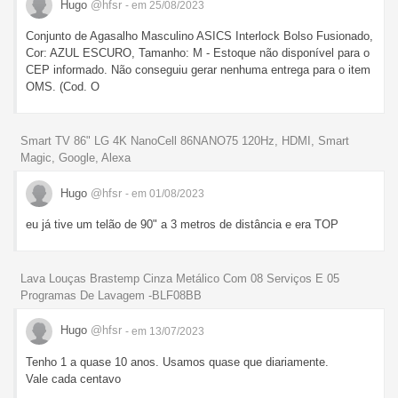
Hugo
@hfsr
- em 25/08/2023
Conjunto de Agasalho Masculino ASICS Interlock Bolso Fusionado,
Cor: AZUL ESCURO, Tamanho: M - Estoque não disponível para o
CEP informado. Não conseguiu gerar nenhuma entrega para o item
OMS. (Cod. O
Smart TV 86" LG 4K NanoCell 86NANO75 120Hz, HDMI, Smart
Magic, Google, Alexa
Hugo
@hfsr
- em 01/08/2023
eu já tive um telão de 90" a 3 metros de distância e era TOP
Lava Louças Brastemp Cinza Metálico Com 08 Serviços E 05
Programas De Lavagem -BLF08BB
Hugo
@hfsr
- em 13/07/2023
Tenho 1 a quase 10 anos. Usamos quase que diariamente.
Vale cada centavo