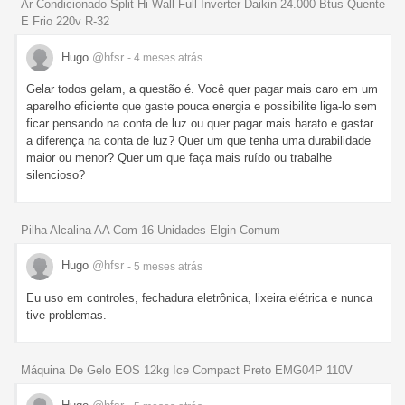
Ar Condicionado Split Hi Wall Full Inverter Daikin 24.000 Btus Quente
E Frio 220v R-32
Hugo
@hfsr
- 4 meses
atrás
Gelar todos gelam, a questão é. Você quer pagar mais caro em um
aparelho eficiente que gaste pouca energia e possibilite liga-lo sem
ficar pensando na conta de luz ou quer pagar mais barato e gastar
a diferença na conta de luz? Quer um que tenha uma durabilidade
maior ou menor? Quer um que faça mais ruído ou trabalhe
silencioso?
Pilha Alcalina AA Com 16 Unidades Elgin Comum
Hugo
@hfsr
- 5 meses
atrás
Eu uso em controles, fechadura eletrônica, lixeira elétrica e nunca
tive problemas.
Máquina De Gelo EOS 12kg Ice Compact Preto EMG04P 110V