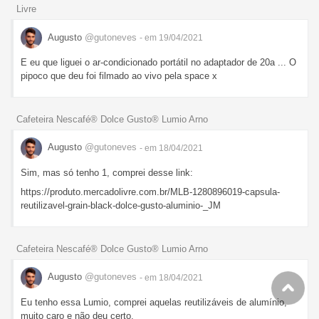
Livre
Augusto
@gutoneves
- em 19/04/2021
E eu que liguei o ar-condicionado portátil no adaptador de 20a ... O
pipoco que deu foi filmado ao vivo pela space x
Cafeteira Nescafé® Dolce Gusto® Lumio Arno
Augusto
@gutoneves
- em 18/04/2021
Sim, mas só tenho 1, comprei desse link:
https://produto.mercadolivre.com.br/MLB-1280896019-capsula-
reutilizavel-grain-black-dolce-gusto-aluminio-_JM
Cafeteira Nescafé® Dolce Gusto® Lumio Arno
Augusto
@gutoneves
- em 18/04/2021
Eu tenho essa Lumio, comprei aquelas reutilizáveis de alumínio,
muito caro e não deu certo.