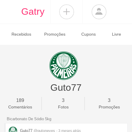
Gatry
Recebidos
Promoções
Cupons
Livre
Guto77
189
3
3
Comentários
Fotos
Promoções
Bicarbonato De Sódio 5kg
Guto77
@gutoneves
- 3 meses
atrás