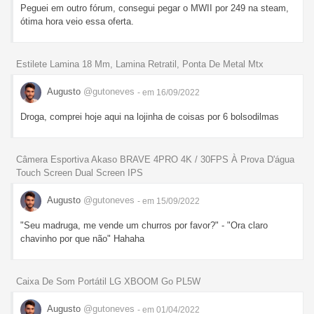
Peguei em outro fórum, consegui pegar o MWII por 249 na steam,
ótima hora veio essa oferta.
Estilete Lamina 18 Mm, Lamina Retratil, Ponta De Metal Mtx
Augusto
@gutoneves
- em 16/09/2022
Droga, comprei hoje aqui na lojinha de coisas por 6 bolsodilmas
Câmera Esportiva Akaso BRAVE 4PRO 4K / 30FPS À Prova D'água
Touch Screen Dual Screen IPS
Augusto
@gutoneves
- em 15/09/2022
"Seu madruga, me vende um churros por favor?" - "Ora claro
chavinho por que não" Hahaha
Caixa De Som Portátil LG XBOOM Go PL5W
Augusto
@gutoneves
- em 01/04/2022