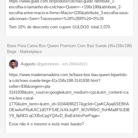
https://www.guldi.com.br/produto/colchao-guldi/?attribute_1-
escolha-o-tamanho-do-colchao=Queen+-+158x198&attribute_2-
escolha-entre-macio-e-firme=Macio+D30&attribute_3-escolha-seus-
adicionais=Sem+Travesseiro+%28%2BR%24+0%29
Tem 10% de desconto com cupom GULDI10, total 2,070.
Base Para Cama Box Queen Premium Com Baú Suede (45x158x198)
Bege - Marketplace
Augusto
@gutoneves
- em 28/04/2021
https://www.madeiramadeira.com.br/base-box-bau-queen-bipartido-
a-colchoes-suede-bege-41x158x198-3141938.html?
seller=936&origem=pla-
3141938&utm_source=google&utm_medium=cpc&utm_content=ca
ma-box-casal-
1770&utm_term=&utm_id=10344090217&gclid=CjwKCAjwj6SEBhA
OEiwAvFRuKAC1dOTPS4EJxXkJojRT_MJVRRrO_fIoHMa8F5UDB
Y9_9pND1-qCXBoCpgYQAvD_BwE&hitsPerPage=
Esse não é o mesmo e está mais barato?