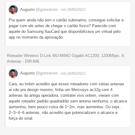
Augusto
@gutoneves
- em 20/05/2021
Pra quem ainda não tem o cartão submarino, consegue solicitar e
pagar com ele antes de chegar o cartão fisico? Parecido com
aquele do Samsung ItauCard que disponibilizava um virtual pelo
app no momento da aprovação.
Roteador Wireless D-Link MU-MIMO Gigabit AC1200, 1200Mbps, 6
Antenas - DIR-846
Augusto
@gutoneves
- em 20/05/2021
Cara, eu tmbm acredito que esses roteadores com várias antenas
ai são pra design mesmo, tinha um Mercusys ac12g com 4
antenas da antiga operadora, contratei vivo ontem, vieram com
aquele roteador padrão quadradrão sem antena nenhuma, o alcance
aumentou, bem pouco coisa de 1~2m, mas aumentou. Ou seja..
2~3~4~6 antenas, não acredito que potencializem o alcance e
força do sinal.