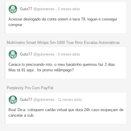
Guto77
@gutoneves
- 5 meses
atrás
Acessei deslogado da conta ontem e tava 79, loguei e consegui
comprar
Multímetro Smart Minipa Sm-1000 True Rms Escalas Automáticas
Guto77
@gutoneves
- 5 meses
atrás
Caraca to precisando mto, o meu baratinho queimou faz 2 dias.
Mas tá 91 aqui.. foi promo relâmpago?
Perplexity Pro Com PayPal
Guto77
@gutoneves
- 11 meses
atrás
Boa! Dica: coloquem cartão virtual que dura 24h caso esqueçam de
cancelar a sub.