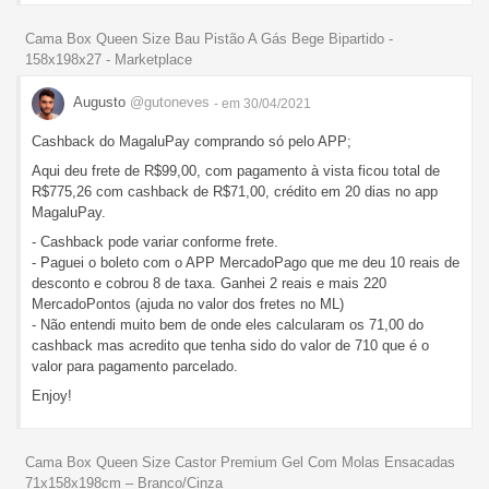
Cama Box Queen Size Bau Pistão A Gás Bege Bipartido -
158x198x27 - Marketplace
Augusto
@gutoneves
- em 30/04/2021
Cashback do MagaluPay comprando só pelo APP;
Aqui deu frete de R$99,00, com pagamento à vista ficou total de
R$775,26 com cashback de R$71,00, crédito em 20 dias no app
MagaluPay.
- Cashback pode variar conforme frete.
- Paguei o boleto com o APP MercadoPago que me deu 10 reais de
desconto e cobrou 8 de taxa. Ganhei 2 reais e mais 220
MercadoPontos (ajuda no valor dos fretes no ML)
- Não entendi muito bem de onde eles calcularam os 71,00 do
cashback mas acredito que tenha sido do valor de 710 que é o
valor para pagamento parcelado.
Enjoy!
Cama Box Queen Size Castor Premium Gel Com Molas Ensacadas
71x158x198cm – Branco/Cinza