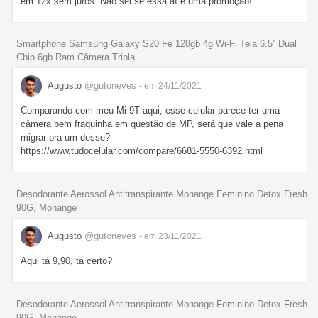
em 12x sem juros. Não sei se essa aí é uma promoção!
Smartphone Samsung Galaxy S20 Fe 128gb 4g Wi-Fi Tela 6.5'' Dual
Chip 6gb Ram Câmera Tripla
Augusto
@gutoneves
- em 24/11/2021
Comparando com meu Mi 9T aqui, esse celular parece ter uma
câmera bem fraquinha em questão de MP, será que vale a pena
migrar pra um desse?
https://www.tudocelular.com/compare/6681-5550-6392.html
Desodorante Aerossol Antitranspirante Monange Feminino Detox Fresh
90G, Monange
Augusto
@gutoneves
- em 23/11/2021
Aqui tá 9,90, ta certo?
Desodorante Aerossol Antitranspirante Monange Feminino Detox Fresh
90G, Monange