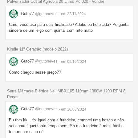
Pulverizador Costal Agrícola 20 Litros Pc 020 - Vonder
Guto77
@gutoneves
- em 22/11/2024
Caro, você usa para qual finalidade? Adubo ou herbicida? Pergunta
sincera de um leigo com quintal com mto mato
Kindle 11ª Geração (modelo 2022)
Guto77
@gutoneves
- em 09/10/2024
Como chegou nesse preço??
Serra Mármore Elétrica Nell MB91105 110mm 1300W 1200 RPM 8
Peças
Guto77
@gutoneves
- em 18/08/2024
Eu tbm kk... foi igual com a furadeira, comprei uma bosch e não
sei como fiquei tanto tempo sem. Só q a furadeira é mais fácil e
tem menor risco né.