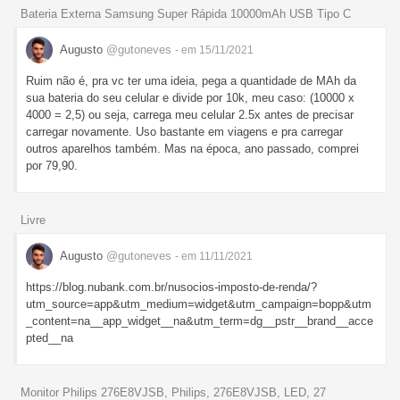
Bateria Externa Samsung Super Rápida 10000mAh USB Tipo C
Augusto
@gutoneves
- em 15/11/2021
Ruim não é, pra vc ter uma ideia, pega a quantidade de MAh da
sua bateria do seu celular e divide por 10k, meu caso: (10000 x
4000 = 2,5) ou seja, carrega meu celular 2.5x antes de precisar
carregar novamente. Uso bastante em viagens e pra carregar
outros aparelhos também. Mas na época, ano passado, comprei
por 79,90.
Livre
Augusto
@gutoneves
- em 11/11/2021
https://blog.nubank.com.br/nusocios-imposto-de-renda/?
utm_source=app&utm_medium=widget&utm_campaign=bopp&utm
_content=na__app_widget__na&utm_term=dg__pstr__brand__acce
pted__na
Monitor Philips 276E8VJSB, Philips, 276E8VJSB, LED, 27