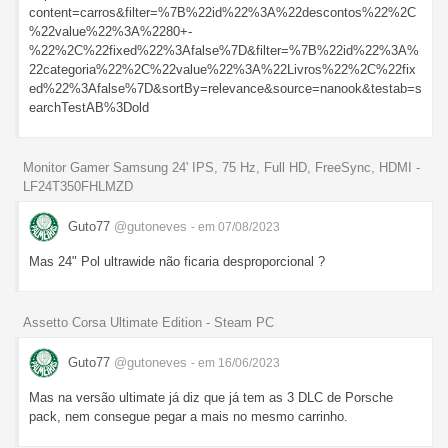
content=carros&filter=%7B%22id%22%3A%22descontos%22%2C
%22value%22%3A%2280+-
%22%2C%22fixed%22%3Afalse%7D&filter=%7B%22id%22%3A%
22categoria%22%2C%22value%22%3A%22Livros%22%2C%22fix
ed%22%3Afalse%7D&sortBy=relevance&source=nanook&testab=s
earchTestAB%3Dold
Monitor Gamer Samsung 24' IPS, 75 Hz, Full HD, FreeSync, HDMI -
LF24T350FHLMZD
Guto77
@gutoneves
- em 07/08/2023
Mas 24" Pol ultrawide não ficaria desproporcional ?
Assetto Corsa Ultimate Edition - Steam PC
Guto77
@gutoneves
- em 16/06/2023
Mas na versão ultimate já diz que já tem as 3 DLC de Porsche
pack, nem consegue pegar a mais no mesmo carrinho.