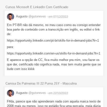
Cursos Microsoft E LinkedIn Com Certificado
Augusto
@gutoneves
- em 07/12/2022
Em PT-BR não dá mesmo, no meu caso como eu consigo entender
boa parte do conteúdo com a transcrição em inglês, eu editei o link
de:
https://opportunity.linkedin.com/pt-br/skills-for-in-demand-jobs?lr=1
para:
https://opportunity.linkedin.com/en-us/skills-for-in-demand-jobs?lr=1
E aparece a opção de CC, fica muito melhor pra mim, vou fazer os
que der, certificado não significa nada, mas tem muita gente que se
ilude com isso kkkk
Camisa Do Palmeiras III 22 Puma JSY - Masculina
Augusto
@gutoneves
- em 22/10/2022
F#da, parece que não aprenderam nada com aquela marca texto de
2008 mais ou menos, isso no estádio fica uma porcaria, meia dúzia